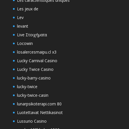
Les caractéristiques uniques
Les jeux de
Lev
levant
Live Στοιχήματα
Locowin
losalercesmaipu.cl x3
Lucky Carnival Casino
Lucky Twice Casino
lucky-barry-casino
lucky-twice
lucky-twice-casin
lunarpsikoterapi.com 80
Luotettavat Nettikasinot
Lussurio Casino