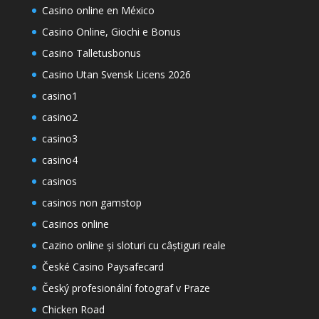
Casino online en México
Casino Online, Giochi e Bonus
Casino Talletusbonus
Casino Utan Svensk Licens 2026
casino1
casino2
casino3
casino4
casinos
casinos non gamstop
Casinos online
Cazino online și sloturi cu câștiguri reale
České Casino Paysafecard
Český profesionální fotograf v Praze
Chicken Road