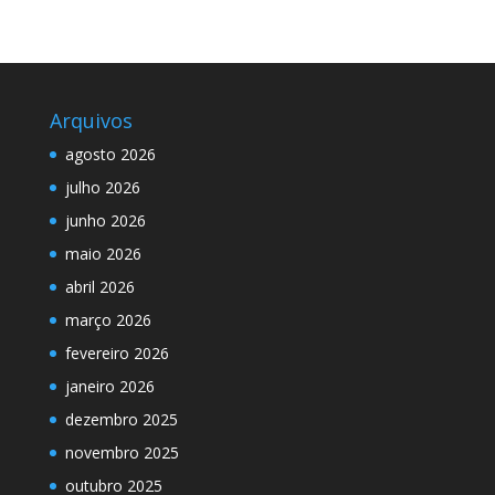
Arquivos
agosto 2026
julho 2026
junho 2026
maio 2026
abril 2026
março 2026
fevereiro 2026
janeiro 2026
dezembro 2025
novembro 2025
outubro 2025