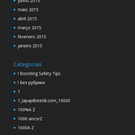
junho 2015
maio 2015
abril 2015
março 2015
fevereiro 2015
janeiro 2015
Categorias
! Boosting Safety Tips
! Без рубрики
1
1_lapapillote08.com_10000
100%A Z
1000 ancorZ
1000A Z