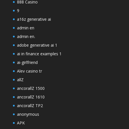
888 Casino
9
a16z generative ai
admin en
admin en.
adobe generative ai 1
ai in finance examples 1
ai-girlfriend
Alev casino tr
allZ
ancorallZ 1500
ancorallZ 1610
ancorallZ TP2
anonymous
APK