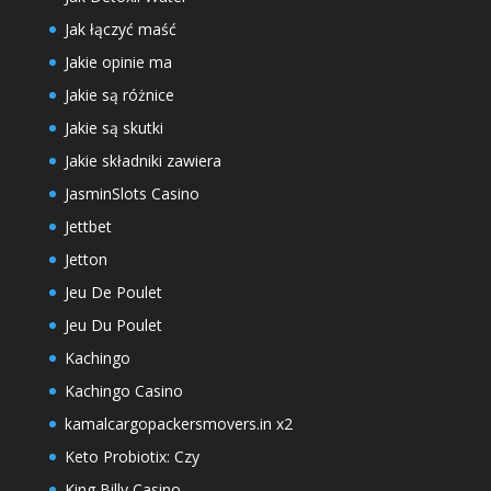
Jak łączyć maść
Jakie opinie ma
Jakie są różnice
Jakie są skutki
Jakie składniki zawiera
JasminSlots Casino
Jettbet
Jetton
Jeu De Poulet
Jeu Du Poulet
Kachingo
Kachingo Casino
kamalcargopackersmovers.in x2
Keto Probiotix: Czy
King Billy Casino