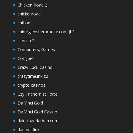
Chicken Road 2
chickenroad
chilton
chirurgiensherbrooke.com (tr)
ciem.in 2
Computers, Games
Corgibet
Crazy Luck Casino
crazytime.ink z2
crypto casinos
Czy Trichomist Forte
Da Vinci Gold
Da Vinci Gold Casino
dainikbandarban.com
darknet link