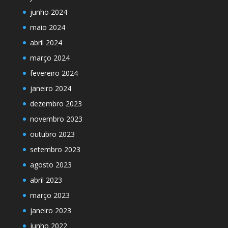
junho 2024
maio 2024
abril 2024
março 2024
fevereiro 2024
janeiro 2024
dezembro 2023
novembro 2023
outubro 2023
setembro 2023
agosto 2023
abril 2023
março 2023
janeiro 2023
junho 2022