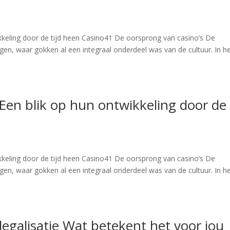
kkeling door de tijd heen Casino41 De oorsprong van casino’s De
gen, waar gokken al een integraal onderdeel was van de cultuur. In h
 Een blik op hun ontwikkeling door de
kkeling door de tijd heen Casino41 De oorsprong van casino’s De
gen, waar gokken al een integraal onderdeel was van de cultuur. In h
egalisatie Wat betekent het voor jou