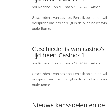
por
Rogério Bonini
|
maio 18, 2026
|
Article
Geschiedenis van casino's Een blik op hun ontwi
oorsprong van casino’s ligt in de oude beschavin
oude Rome...
Geschiedenis van casino’s
tijd heen Casino41
por
Rogério Bonini
|
maio 18, 2026
|
Article
Geschiedenis van casino's Een blik op hun ontwi
oorsprong van casino’s ligt in de oude beschavin
oude Rome...
Nieuwe kansspelen en de l