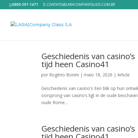
0800-591-1471
CONTATO@LARACOMPANYGLASS.COM.BR
Geschiedenis van casino’s
tijd heen Casino41
por
Rogério Bonini
|
maio 18, 2026
|
Article
Geschiedenis van casino's Een blik op hun ontwi
oorsprong van casino’s ligt in de oude beschavin
oude Rome...
Geschiedenis van casino’s
tijd heen Casino41