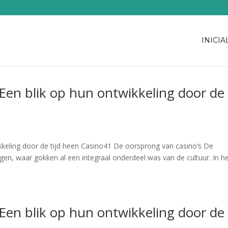
INICIA
 Een blik op hun ontwikkeling door de
kkeling door de tijd heen Casino41 De oorsprong van casino’s De
gen, waar gokken al een integraal onderdeel was van de cultuur. In h
 Een blik op hun ontwikkeling door de