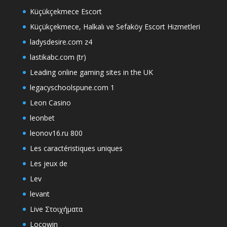
Küçükçekmece Escort
Küçükçekmece, Halkalı ve Sefaköy Escort Hizmetleri
ladysdesire.com z4
lastikabc.com (tr)
Leading online gaming sites in the UK
legacyschoolspune.com 1
Leon Casino
leonbet
leonov16.ru 800
Les caractéristiques uniques
Les jeux de
Lev
levant
Live Στοιχήματα
Locowin