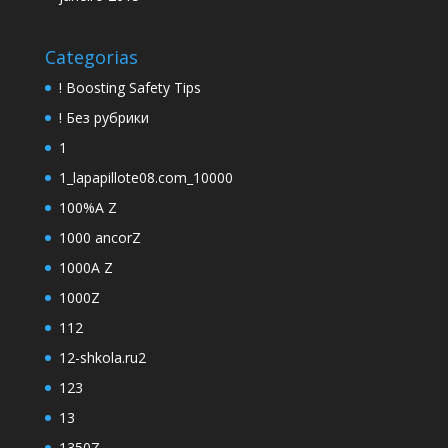
Categorias
! Boosting Safety Tips
! Без рубрики
1
1_lapapillote08.com_10000
100%A Z
1000 ancorZ
1000A Z
1000Z
112
12-shkola.ru2
123
13
1350Z