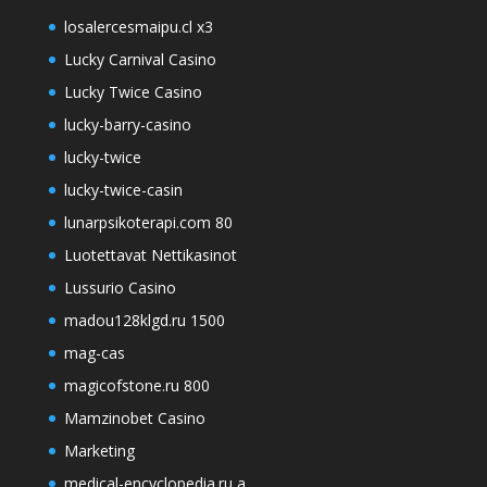
losalercesmaipu.cl x3
Lucky Carnival Casino
Lucky Twice Casino
lucky-barry-casino
lucky-twice
lucky-twice-casin
lunarpsikoterapi.com 80
Luotettavat Nettikasinot
Lussurio Casino
madou128klgd.ru 1500
mag-cas
magicofstone.ru 800
Mamzinobet Casino
Marketing
medical-encyclopedia.ru a