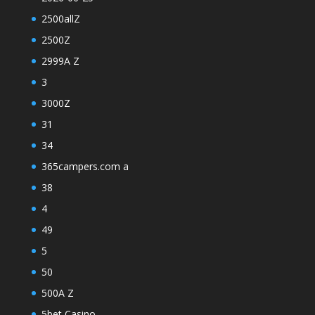
2500allZ
2500Z
2999A Z
3
3000Z
31
34
365campers.com a
38
4
49
5
50
500A Z
5bet Casino