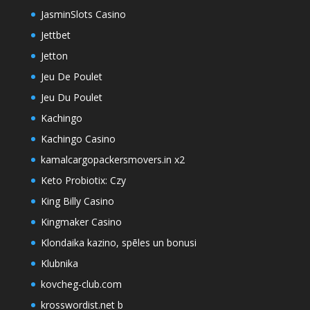
JasminSlots Casino
Jettbet
Jetton
Jeu De Poulet
Jeu Du Poulet
Kachingo
Kachingo Casino
kamalcargopackersmovers.in x2
Keto Probiotix: Czy
King Billy Casino
Kingmaker Casino
Klondaika kazino, spēles un bonusi
Klubnika
kovcheg-club.com
krosswordist.net b