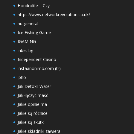
Hondrolife – Czy
https://www.networkrevolution.co.uk/
hu-general
Ice Fishing Game
IGAMING
inbet bg
Independent Casino
instaanonimo.com (tr)
ipho
Jak Detoxil Water
Jak łączyć maść
Jakie opinie ma
Jakie są różnice
Jakie są skutki
Jakie składniki zawiera