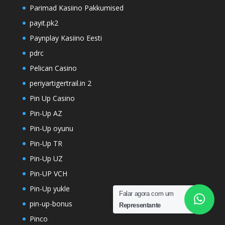
Parimad Kasiino Pakkumised
payit.pk2
Paynplay Kasiino Eesti
pdrc
Pelican Casino
periyartigertrail.in 2
Pin Up Casino
Pin-Up AZ
Pin-Up oyunu
Pin-Up TR
Pin-Up UZ
Pin-UP VCH
Pin-Up yukle
Falar agora com um
pin-up-bonus
Representante
Pinco