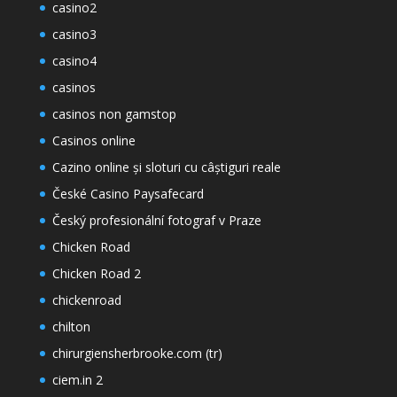
casino2
casino3
casino4
casinos
casinos non gamstop
Casinos online
Cazino online și sloturi cu câștiguri reale
České Casino Paysafecard
Český profesionální fotograf v Praze
Chicken Road
Chicken Road 2
chickenroad
chilton
chirurgiensherbrooke.com (tr)
ciem.in 2