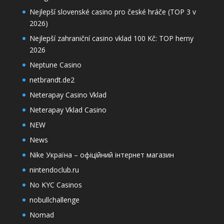
Nejlepší slovenské casino pro české hráče (TOP 3 v
2026)
Nejlepší zahraniční casino vklad 100 Kč: TOP herny
2026
Neptune Casino
netbrandt.de2
Neterapay Casino Vklad
Neterapay Vklad Casino
NEW
News
Nike Україна – офіційний інтернет магазин
nintendoclub.ru
No KYC Casinos
nobullchallenge
Nomad