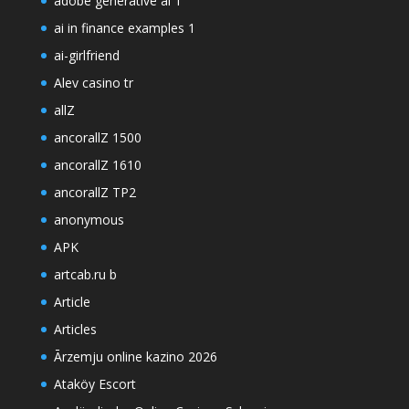
adobe generative ai 1
ai in finance examples 1
ai-girlfriend
Alev casino tr
allZ
ancorallZ 1500
ancorallZ 1610
ancorallZ TP2
anonymous
APK
artcab.ru b
Article
Articles
Ārzemju online kazino 2026
Ataköy Escort