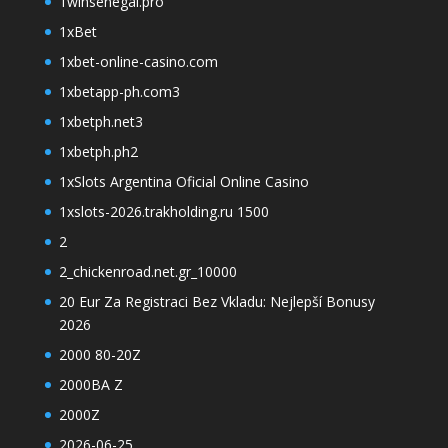
1winsenegal.pro
1xBet
1xbet-online-casino.com
1xbetapp-ph.com3
1xbetph.net3
1xbetph.ph2
1xSlots Argentina Oficial Online Casino
1xslots-2026.trakholding.ru 1500
2
2_chickenroad.net.gr_10000
20 Eur Za Registraci Bez Vkladu: Nejlepší Bonusy
2026
2000 80-20Z
2000BA Z
2000Z
2026-06-25