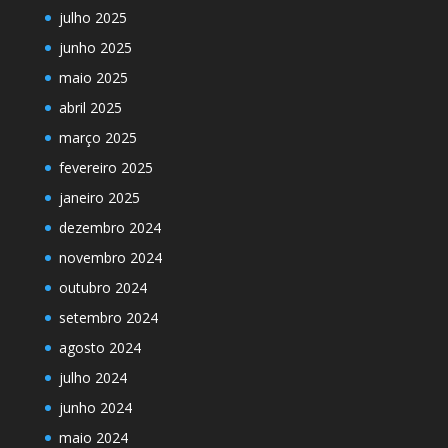
julho 2025
junho 2025
maio 2025
abril 2025
março 2025
fevereiro 2025
janeiro 2025
dezembro 2024
novembro 2024
outubro 2024
setembro 2024
agosto 2024
julho 2024
junho 2024
maio 2024