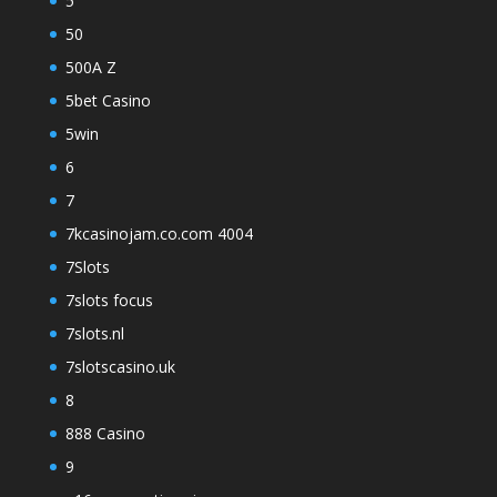
5
50
500A Z
5bet Casino
5win
6
7
7kcasinojam.co.com 4004
7Slots
7slots focus
7slots.nl
7slotscasino.uk
8
888 Casino
9