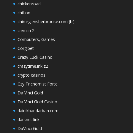
chickenroad
chilton
chirurgiensherbrooke.com (tr)
ciem.in 2
Computers, Games
Corgibet
Crazy Luck Casino
crazytime.ink z2
crypto casinos
Czy Trichomist Forte
Da Vinci Gold
Da Vinci Gold Casino
dainikbandarban.com
darknet link
DaVinci Gold