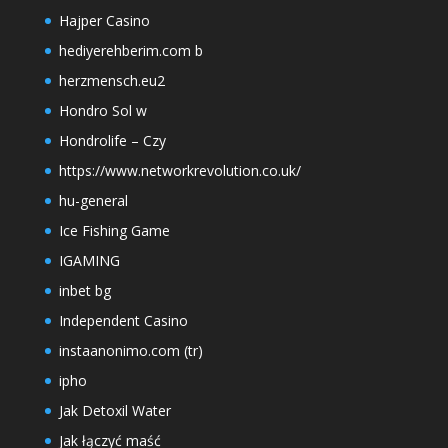
Hajper Casino
hediyerehberim.com b
herzmensch.eu2
Hondro Sol w
Hondrolife – Czy
https://www.networkrevolution.co.uk/
hu-general
Ice Fishing Game
IGAMING
inbet bg
Independent Casino
instaanonimo.com (tr)
ipho
Jak Detoxil Water
Jak łączyć maść