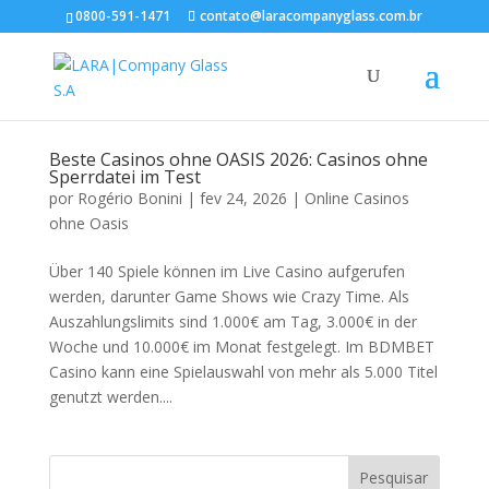
0800-591-1471
contato@laracompanyglass.com.br
Beste Casinos ohne OASIS 2026: Casinos ohne
Sperrdatei im Test
por
Rogério Bonini
|
fev 24, 2026
|
Online Casinos
ohne Oasis
Über 140 Spiele können im Live Casino aufgerufen
werden, darunter Game Shows wie Crazy Time. Als
Auszahlungslimits sind 1.000€ am Tag, 3.000€ in der
Woche und 10.000€ im Monat festgelegt. Im BDMBET
Casino kann eine Spielauswahl von mehr als 5.000 Titel
genutzt werden....