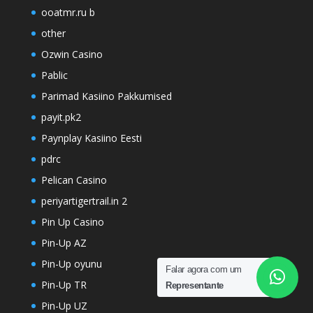
ooatmr.ru b
other
Ozwin Casino
Pablic
Parimad Kasiino Pakkumised
payit.pk2
Paynplay Kasiino Eesti
pdrc
Pelican Casino
periyartigertrail.in 2
Pin Up Casino
Pin-Up AZ
Pin-Up oyunu
Falar agora com um
Pin-Up TR
Representante
Pin-Up UZ