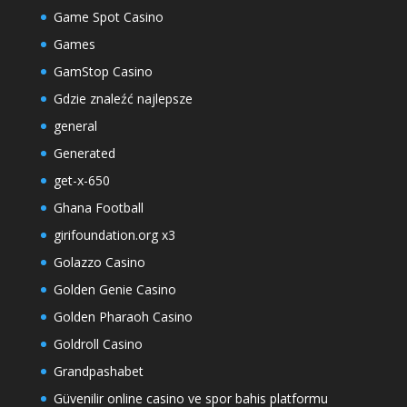
Game Spot Casino
Games
GamStop Casino
Gdzie znaleźć najlepsze
general
Generated
get-x-650
Ghana Football
girifoundation.org x3
Golazzo Casino
Golden Genie Casino
Golden Pharaoh Casino
Goldroll Casino
Grandpashabet
Güvenilir online casino ve spor bahis platformu