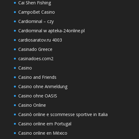
Cai Shen Fishing
CampoBet Casino
Cardiominal – czy
Cardiominal w apteka-24online.pl
cardiosaratov.ru 4003
Casinado Greece
casinadoes.com2
Casino
Casino and Friends
Casino ohne Anmeldung
Casino ohne OASIS
Casino Online
Casinò online e scommesse sportive in Italia
Casino online em Portugal
Casino online en México