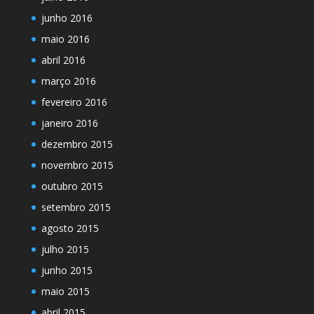
junho 2016
maio 2016
abril 2016
março 2016
fevereiro 2016
janeiro 2016
dezembro 2015
novembro 2015
outubro 2015
setembro 2015
agosto 2015
julho 2015
junho 2015
maio 2015
abril 2015