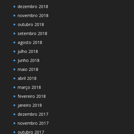
dezembro 2018
novembro 2018
outubro 2018
setembro 2018
agosto 2018
julho 2018
junho 2018
maio 2018
abril 2018
março 2018
fevereiro 2018
janeiro 2018
dezembro 2017
novembro 2017
outubro 2017