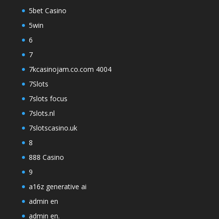
5bet Casino
5win
6
7
7kcasinojam.co.com 4004
7Slots
7slots focus
7slots.nl
7slotscasino.uk
8
888 Casino
9
a16z generative ai
admin en
admin en.