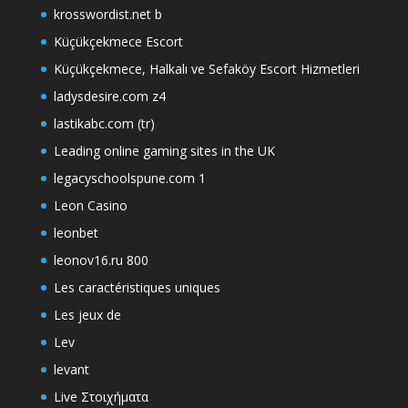
krosswordist.net b
Küçükçekmece Escort
Küçükçekmece, Halkalı ve Sefaköy Escort Hizmetleri
ladysdesire.com z4
lastikabc.com (tr)
Leading online gaming sites in the UK
legacyschoolspune.com 1
Leon Casino
leonbet
leonov16.ru 800
Les caractéristiques uniques
Les jeux de
Lev
levant
Live Στοιχήματα