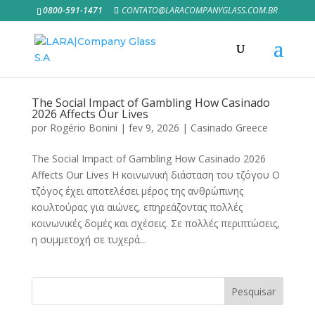
0800-591-1471
CONTATO@LARACOMPANYGLASS.COM.BR
The Social Impact of Gambling How Casinado
2026 Affects Our Lives
por
Rogério Bonini
|
fev 9, 2026
|
Casinado Greece
The Social Impact of Gambling How Casinado 2026
Affects Our Lives Η κοινωνική διάσταση του τζόγου Ο
τζόγος έχει αποτελέσει μέρος της ανθρώπινης
κουλτούρας για αιώνες, επηρεάζοντας πολλές
κοινωνικές δομές και σχέσεις. Σε πολλές περιπτώσεις,
η συμμετοχή σε τυχερά...