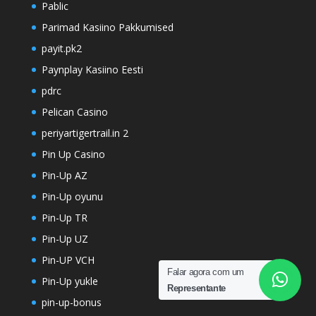
Pablic
Parimad Kasiino Pakkumised
payit.pk2
Paynplay Kasiino Eesti
pdrc
Pelican Casino
periyartigertrail.in 2
Pin Up Casino
Pin-Up AZ
Pin-Up oyunu
Pin-Up TR
Pin-Up UZ
Pin-UP VCH
Falar agora com um
Pin-Up yukle
Representante
pin-up-bonus