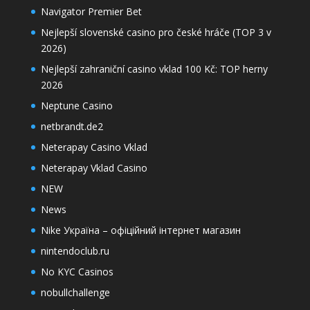
Navigator Premier Bet
Nejlepší slovenské casino pro české hráče (TOP 3 v
2026)
Nejlepší zahraniční casino vklad 100 Kč: TOP herny
2026
Neptune Casino
netbrandt.de2
Neterapay Casino Vklad
Neterapay Vklad Casino
NEW
News
Nike Україна – офіційний інтернет магазин
nintendoclub.ru
No KYC Casinos
nobullchallenge