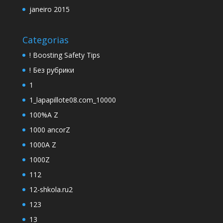
janeiro 2015
Categorias
! Boosting Safety Tips
! Без рубрики
1
1_lapapillote08.com_10000
100%A Z
1000 ancorZ
1000A Z
1000Z
112
12-shkola.ru2
123
13