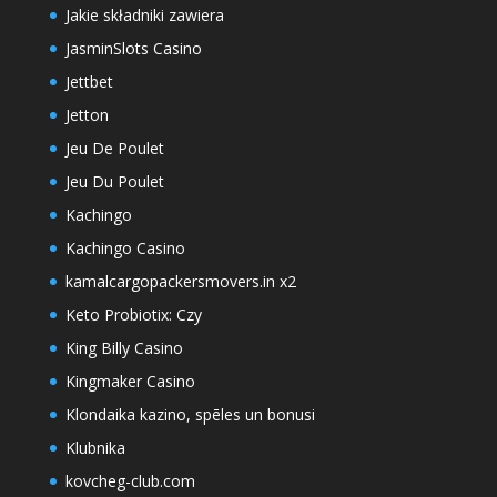
Jakie składniki zawiera
JasminSlots Casino
Jettbet
Jetton
Jeu De Poulet
Jeu Du Poulet
Kachingo
Kachingo Casino
kamalcargopackersmovers.in x2
Keto Probiotix: Czy
King Billy Casino
Kingmaker Casino
Klondaika kazino, spēles un bonusi
Klubnika
kovcheg-club.com