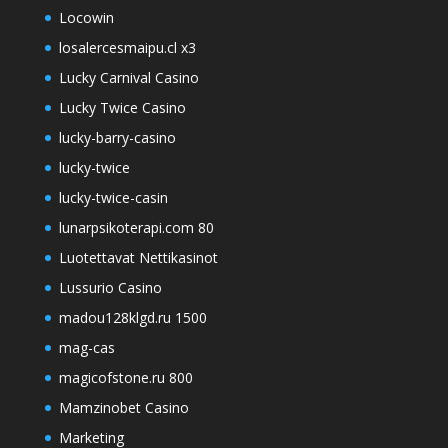
Locowin
losalercesmaipu.cl x3
Lucky Carnival Casino
Lucky Twice Casino
lucky-barry-casino
lucky-twice
lucky-twice-casin
lunarpsikoterapi.com 80
Luotettavat Nettikasinot
Lussurio Casino
madou128klgd.ru 1500
mag-cas
magicofstone.ru 800
Mamzinobet Casino
Marketing