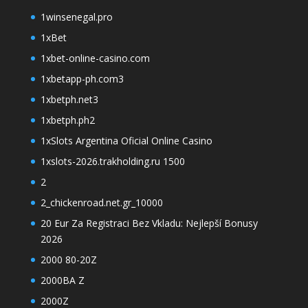
1winsenegal.pro
1xBet
1xbet-online-casino.com
1xbetapp-ph.com3
1xbetph.net3
1xbetph.ph2
1xSlots Argentina Oficial Online Casino
1xslots-2026.trakholding.ru 1500
2
2_chickenroad.net.gr_10000
20 Eur Za Registraci Bez Vkladu: Nejlepší Bonusy
2026
2000 80-20Z
2000BA Z
2000Z