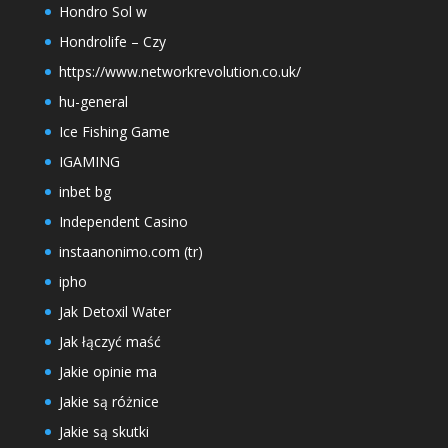
Hondro Sol w
Hondrolife – Czy
https://www.networkrevolution.co.uk/
hu-general
Ice Fishing Game
IGAMING
inbet bg
Independent Casino
instaanonimo.com (tr)
ipho
Jak Detoxil Water
Jak łączyć maść
Jakie opinie ma
Jakie są różnice
Jakie są skutki