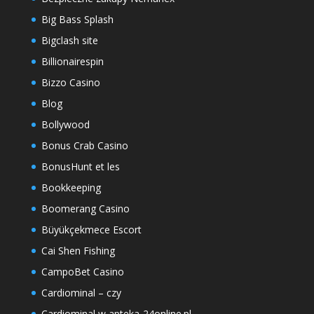
Big Bass Splash
Bigclash site
Billionairespin
Bizzo Casino
Blog
Bollywood
Bonus Crab Casino
BonusHunt et les
Bookkeeping
Boomerang Casino
Büyükçekmece Escort
Cai Shen Fishing
CampoBet Casino
Cardiominal – czy
Cardiominal w apteka-24online.pl