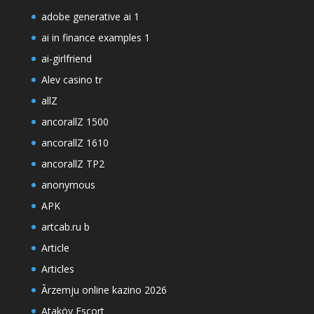
adobe generative ai 1
ai in finance examples 1
ai-girlfriend
Alev casino tr
allZ
ancorallZ 1500
ancorallZ 1610
ancorallZ TP2
anonymous
APK
artcab.ru b
Article
Articles
Ārzemju online kazino 2026
Ataköy Escort