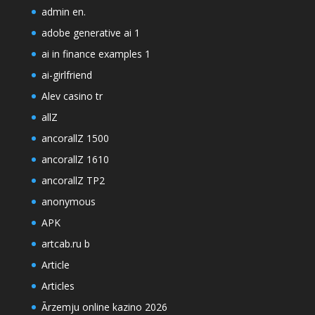
admin en.
adobe generative ai 1
ai in finance examples 1
ai-girlfriend
Alev casino tr
allZ
ancorallZ 1500
ancorallZ 1610
ancorallZ TP2
anonymous
APK
artcab.ru b
Article
Articles
Ārzemju online kazino 2026