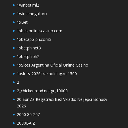
1winbet.ml2
1winsenegal.pro
1xBet
1xbet-online-casino.com
1xbetapp-ph.com3
1xbetph.net3
1xbetph.ph2
1xSlots Argentina Oficial Online Casino
1xslots-2026.trakholding.ru 1500
2
2_chickenroad.net.gr_10000
20 Eur Za Registraci Bez Vkladu: Nejlepší Bonusy
2026
2000 80-20Z
2000BA Z