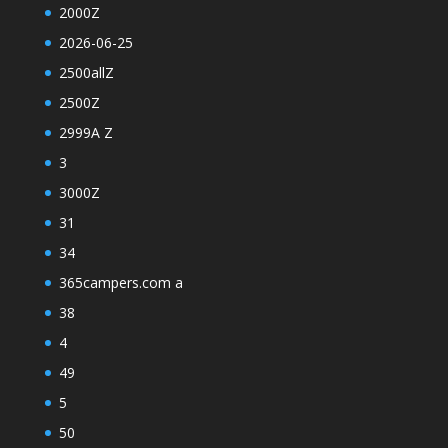
2000Z
2026-06-25
2500allZ
2500Z
2999A Z
3
3000Z
31
34
365campers.com a
38
4
49
5
50