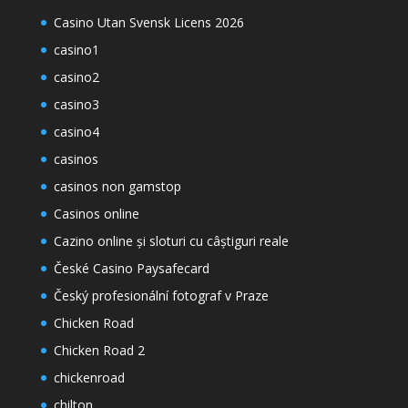
Casino Utan Svensk Licens 2026
casino1
casino2
casino3
casino4
casinos
casinos non gamstop
Casinos online
Cazino online și sloturi cu câștiguri reale
České Casino Paysafecard
Český profesionální fotograf v Praze
Chicken Road
Chicken Road 2
chickenroad
chilton