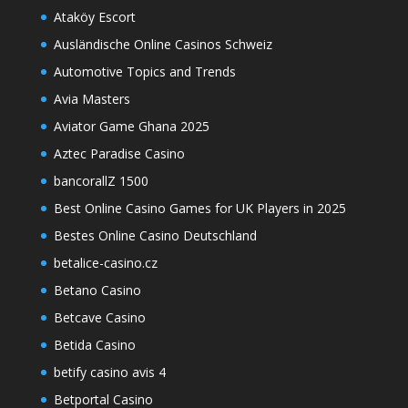
Ataköy Escort
Ausländische Online Casinos Schweiz
Automotive Topics and Trends
Avia Masters
Aviator Game Ghana 2025
Aztec Paradise Casino
bancorallZ 1500
Best Online Casino Games for UK Players in 2025
Bestes Online Casino Deutschland
betalice-casino.cz
Betano Casino
Betcave Casino
Betida Casino
betify casino avis 4
Betportal Casino