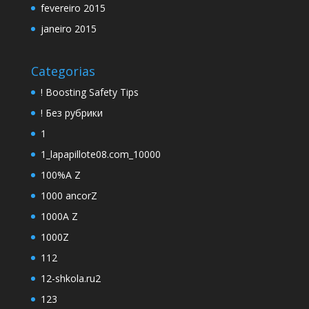
fevereiro 2015
janeiro 2015
Categorias
! Boosting Safety Tips
! Без рубрики
1
1_lapapillote08.com_10000
100%A Z
1000 ancorZ
1000A Z
1000Z
112
12-shkola.ru2
123