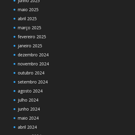
junho 2025
maio 2025
abril 2025
março 2025
fevereiro 2025
janeiro 2025
dezembro 2024
novembro 2024
outubro 2024
setembro 2024
agosto 2024
julho 2024
junho 2024
maio 2024
abril 2024