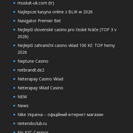
muskat-uk.com (tr)
Najlepsze kasyna online z BLIK w 2026
Navigator Premier Bet
Nejlepší slovenské casino pro české hráče (TOP 3 v
2026)
Nejlepší zahraniční casino vklad 100 Kč: TOP herny
2026
Neptune Casino
netbrandt.de2
Neterapay Casino Vklad
Neterapay Vklad Casino
NEW
News
Nike Україна – офіційний інтернет магазин
nintendoclub.ru
No KYC Casinos