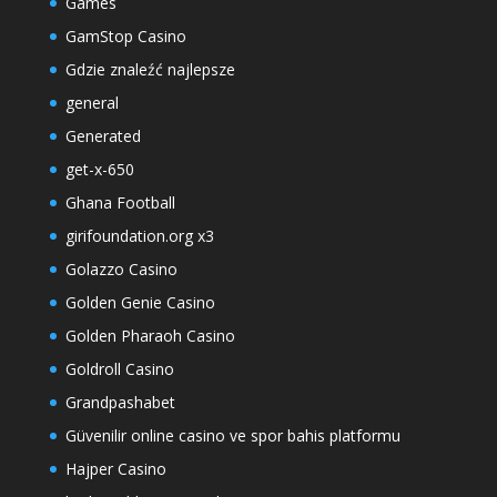
Games
GamStop Casino
Gdzie znaleźć najlepsze
general
Generated
get-x-650
Ghana Football
girifoundation.org x3
Golazzo Casino
Golden Genie Casino
Golden Pharaoh Casino
Goldroll Casino
Grandpashabet
Güvenilir online casino ve spor bahis platformu
Hajper Casino