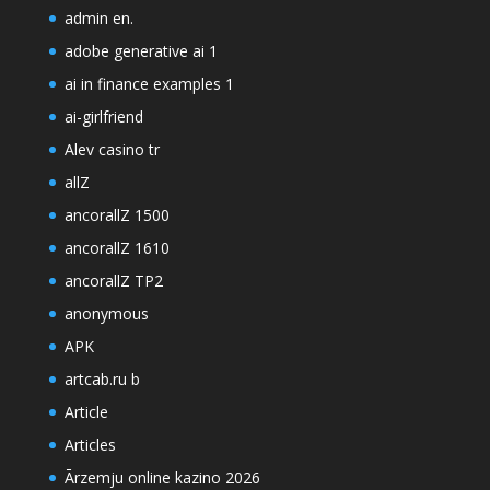
admin en.
adobe generative ai 1
ai in finance examples 1
ai-girlfriend
Alev casino tr
allZ
ancorallZ 1500
ancorallZ 1610
ancorallZ TP2
anonymous
APK
artcab.ru b
Article
Articles
Ārzemju online kazino 2026