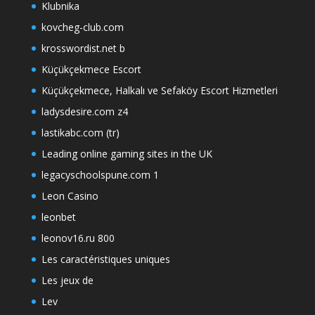
Klubnika
kovcheg-club.com
krosswordist.net b
Küçükçekmece Escort
Küçükçekmece, Halkalı ve Sefaköy Escort Hizmetleri
ladysdesire.com z4
lastikabc.com (tr)
Leading online gaming sites in the UK
legacyschoolspune.com 1
Leon Casino
leonbet
leonov16.ru 800
Les caractéristiques uniques
Les jeux de
Lev