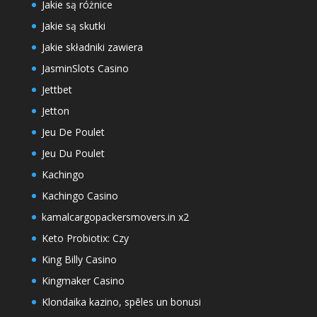
Jakie są różnice
Jakie są skutki
Jakie składniki zawiera
JasminSlots Casino
Jettbet
Jetton
Jeu De Poulet
Jeu Du Poulet
Kachingo
Kachingo Casino
kamalcargopackersmovers.in x2
Keto Probiotix: Czy
King Billy Casino
Kingmaker Casino
Klondaika kazino, spēles un bonusi