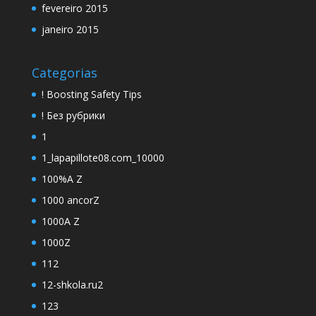
fevereiro 2015
janeiro 2015
Categorias
! Boosting Safety Tips
! Без рубрики
1
1_lapapillote08.com_10000
100%A Z
1000 ancorZ
1000A Z
1000Z
112
12-shkola.ru2
123