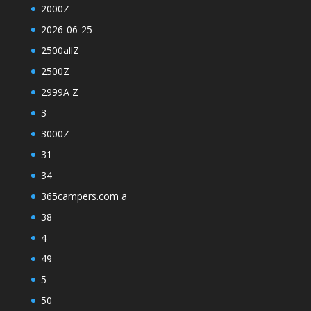
2000Z
2026-06-25
2500allZ
2500Z
2999A Z
3
3000Z
31
34
365campers.com a
38
4
49
5
50