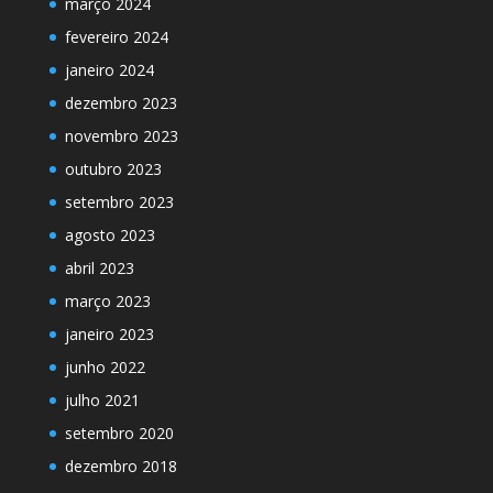
março 2024
fevereiro 2024
janeiro 2024
dezembro 2023
novembro 2023
outubro 2023
setembro 2023
agosto 2023
abril 2023
março 2023
janeiro 2023
junho 2022
julho 2021
setembro 2020
dezembro 2018