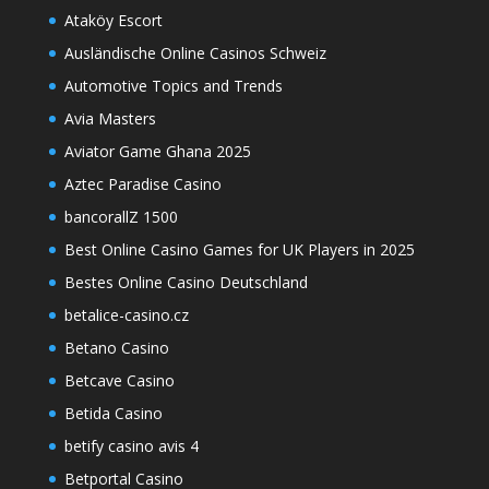
Ataköy Escort
Ausländische Online Casinos Schweiz
Automotive Topics and Trends
Avia Masters
Aviator Game Ghana 2025
Aztec Paradise Casino
bancorallZ 1500
Best Online Casino Games for UK Players in 2025
Bestes Online Casino Deutschland
betalice-casino.cz
Betano Casino
Betcave Casino
Betida Casino
betify casino avis 4
Betportal Casino