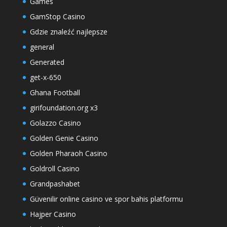
Games
GamStop Casino
Gdzie znaleźć najlepsze
general
Generated
get-x-650
Ghana Football
girifoundation.org x3
Golazzo Casino
Golden Genie Casino
Golden Pharaoh Casino
Goldroll Casino
Grandpashabet
Güvenilir online casino ve spor bahis platformu
Hajper Casino