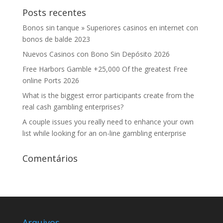
Posts recentes
Bonos sin tanque » Superiores casinos en internet con
bonos de balde 2023
Nuevos Casinos con Bono Sin Depósito 2026
Free Harbors Gamble +25,000 Of the greatest Free
online Ports 2026
What is the biggest error participants create from the
real cash gambling enterprises?
A couple issues you really need to enhance your own
list while looking for an on-line gambling enterprise
Comentários
Arquivos