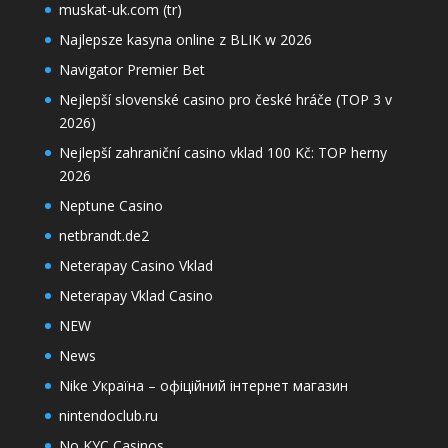
muskat-uk.com (tr)
Najlepsze kasyna online z BLIK w 2026
Navigator Premier Bet
Nejlepší slovenské casino pro české hráče (TOP 3 v
2026)
Nejlepší zahraniční casino vklad 100 Kč: TOP herny
2026
Neptune Casino
netbrandt.de2
Neterapay Casino Vklad
Neterapay Vklad Casino
NEW
News
Nike Україна – офіційний інтернет магазин
nintendoclub.ru
No KYC Casinos