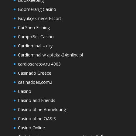
Bookkeeping
Boomerang Casino
Büyükçekmece Escort
Cai Shen Fishing
CampoBet Casino
Cardiominal – czy
Cardiominal w apteka-24online.pl
cardiosaratov.ru 4003
Casinado Greece
casinadoes.com2
Casino
Casino and Friends
Casino ohne Anmeldung
Casino ohne OASIS
Casino Online