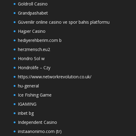
Goldroll Casino
Grandpashabet
Güvenilir online casino ve spor bahis platformu
Hajper Casino
hediyerehberim.com b
herzmensch.eu2
Hondro Sol w
Hondrolife – Czy
https://www.networkrevolution.co.uk/
hu-general
Ice Fishing Game
IGAMING
inbet bg
Independent Casino
instaanonimo.com (tr)