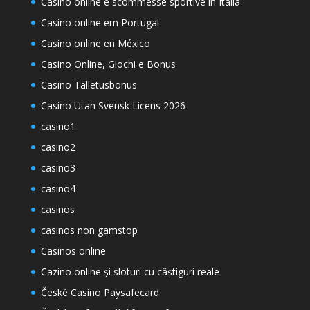
Casinò online e scommesse sportive in Italia
Casino online em Portugal
Casino online en México
Casino Online, Giochi e Bonus
Casino Talletusbonus
Casino Utan Svensk Licens 2026
casino1
casino2
casino3
casino4
casinos
casinos non gamstop
Casinos online
Cazino online și sloturi cu câștiguri reale
České Casino Paysafecard