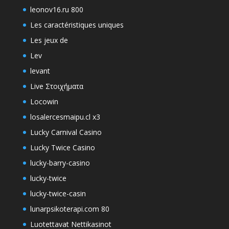
leonov16.ru 800
Les caractéristiques uniques
Les jeux de
Lev
levant
Live Στοιχήματα
Locowin
losalercesmaipu.cl x3
Lucky Carnival Casino
Lucky Twice Casino
lucky-barry-casino
lucky-twice
lucky-twice-casin
lunarpsikoterapi.com 80
Luotettavat Nettikasinot