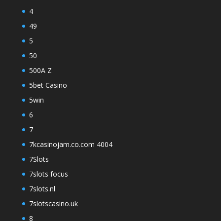
4
49
5
50
500A Z
5bet Casino
5win
6
7
7kcasinojam.co.com 4004
7Slots
7slots focus
7slots.nl
7slotscasino.uk
8