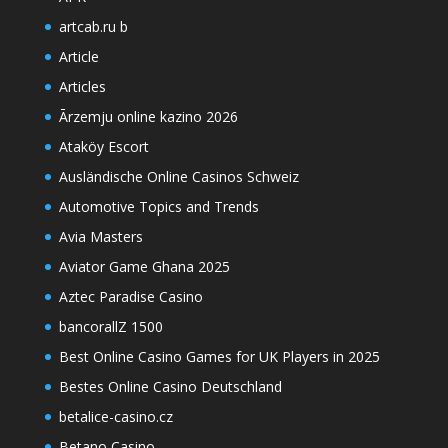
artcab.ru b
Article
Articles
Ārzemju online kazino 2026
Ataköy Escort
Ausländische Online Casinos Schweiz
Automotive Topics and Trends
Avia Masters
Aviator Game Ghana 2025
Aztec Paradise Casino
bancorallZ 1500
Best Online Casino Games for UK Players in 2025
Bestes Online Casino Deutschland
betalice-casino.cz
Betano Casino