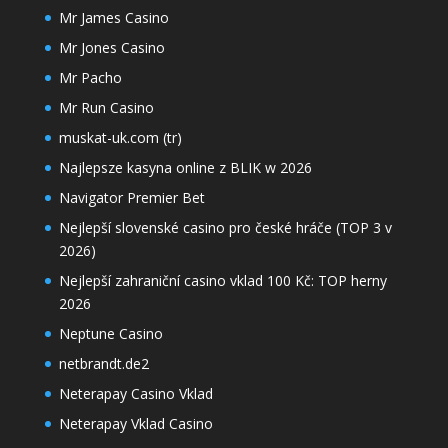
Mr James Casino
Mr Jones Casino
Mr Pacho
Mr Run Casino
muskat-uk.com (tr)
Najlepsze kasyna online z BLIK w 2026
Navigator Premier Bet
Nejlepší slovenské casino pro české hráče (TOP 3 v
2026)
Nejlepší zahraniční casino vklad 100 Kč: TOP herny
2026
Neptune Casino
netbrandt.de2
Neterapay Casino Vklad
Neterapay Vklad Casino