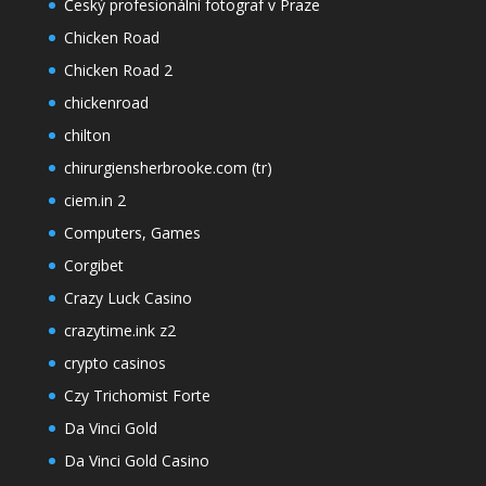
Český profesionální fotograf v Praze
Chicken Road
Chicken Road 2
chickenroad
chilton
chirurgiensherbrooke.com (tr)
ciem.in 2
Computers, Games
Corgibet
Crazy Luck Casino
crazytime.ink z2
crypto casinos
Czy Trichomist Forte
Da Vinci Gold
Da Vinci Gold Casino