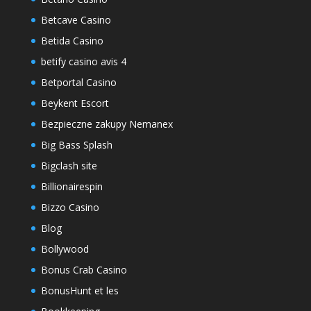
Betcave Casino
Betida Casino
betify casino avis 4
Betportal Casino
Beykent Escort
Bezpieczne zakupy Nemanex
Big Bass Splash
Bigclash site
Billionairespin
Bizzo Casino
Blog
Bollywood
Bonus Crab Casino
BonusHunt et les