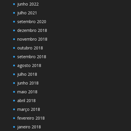
junho 2022
julho 2021
setembro 2020
dezembro 2018
novembro 2018
outubro 2018
setembro 2018
agosto 2018
julho 2018
junho 2018
maio 2018
abril 2018
março 2018
fevereiro 2018
janeiro 2018