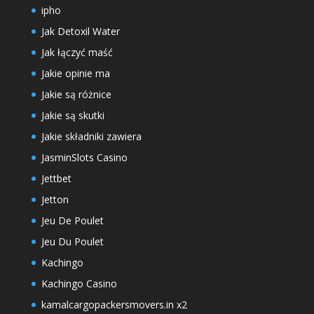
ipho
Jak Detoxil Water
Jak łączyć maść
Jakie opinie ma
Jakie są różnice
Jakie są skutki
Jakie składniki zawiera
JasminSlots Casino
Jettbet
Jetton
Jeu De Poulet
Jeu Du Poulet
Kachingo
Kachingo Casino
kamalcargopackersmovers.in x2