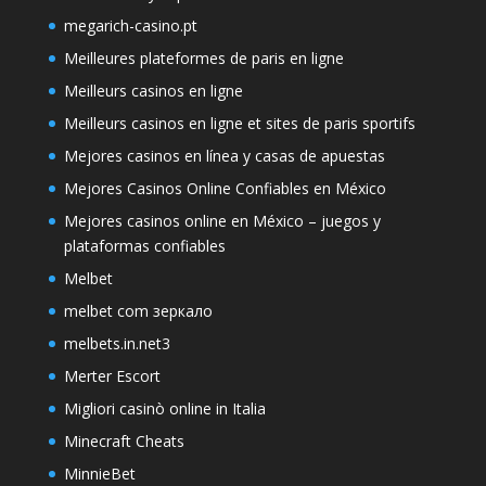
megarich-casino.pt
Meilleures plateformes de paris en ligne
Meilleurs casinos en ligne
Meilleurs casinos en ligne et sites de paris sportifs
Mejores casinos en línea y casas de apuestas
Mejores Casinos Online Confiables en México
Mejores casinos online en México – juegos y
plataformas confiables
Melbet
melbet com зеркало
melbets.in.net3
Merter Escort
Migliori casinò online in Italia
Minecraft Cheats
MinnieBet