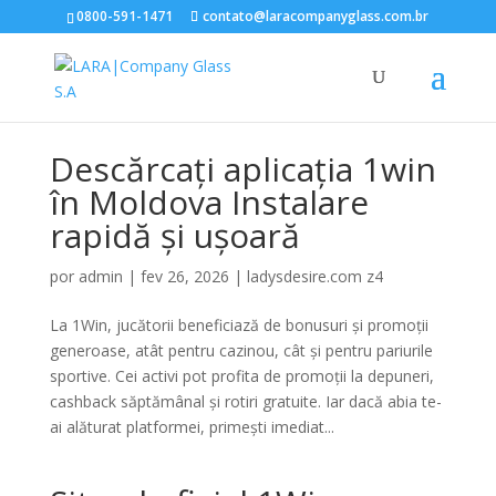
0800-591-1471
contato@laracompanyglass.com.br
Descărcați aplicația 1win
în Moldova Instalare
rapidă și ușoară
por
admin
|
fev 26, 2026
|
ladysdesire.com z4
La 1Win, jucătorii beneficiază de bonusuri și promoții
generoase, atât pentru cazinou, cât și pentru pariurile
sportive. Cei activi pot profita de promoții la depuneri,
cashback săptămânal și rotiri gratuite. Iar dacă abia te-
ai alăturat platformei, primești imediat...