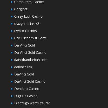
Computers, Games
Corgibet
Crazy Luck Casino
crazytime.ink z2
crypto casinos
Czy Trichomist Forte
Da Vinci Gold
Da Vinci Gold Casino
dainikbandarban.com
darknet link
DaVinci Gold
DaVinci Gold Casino
Dendera Casino
Digits 7 Casino
Dlaczego warto zaufać