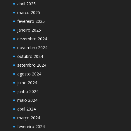
abril 2025
março 2025
fevereiro 2025
janeiro 2025
dezembro 2024
novembro 2024
outubro 2024
setembro 2024
agosto 2024
julho 2024
junho 2024
maio 2024
abril 2024
março 2024
fevereiro 2024