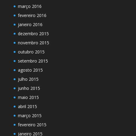
março 2016
fevereiro 2016
janeiro 2016
dezembro 2015
novembro 2015
outubro 2015
setembro 2015
agosto 2015
julho 2015
junho 2015
maio 2015
abril 2015
março 2015
fevereiro 2015
janeiro 2015