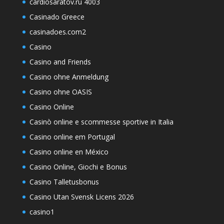
cardiosaratov.ru 4003
Casinado Greece
casinadoes.com2
Casino
Casino and Friends
Casino ohne Anmeldung
Casino ohne OASIS
Casino Online
Casinò online e scommesse sportive in Italia
Casino online em Portugal
Casino online en México
Casino Online, Giochi e Bonus
Casino Talletusbonus
Casino Utan Svensk Licens 2026
casino1