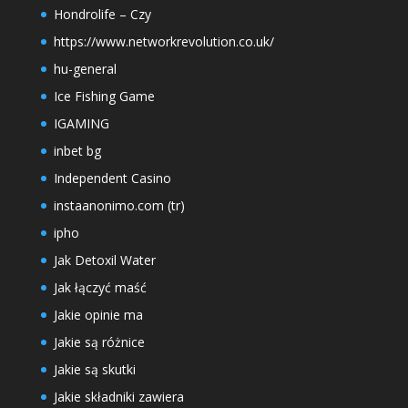
Hondrolife – Czy
https://www.networkrevolution.co.uk/
hu-general
Ice Fishing Game
IGAMING
inbet bg
Independent Casino
instaanonimo.com (tr)
ipho
Jak Detoxil Water
Jak łączyć maść
Jakie opinie ma
Jakie są różnice
Jakie są skutki
Jakie składniki zawiera