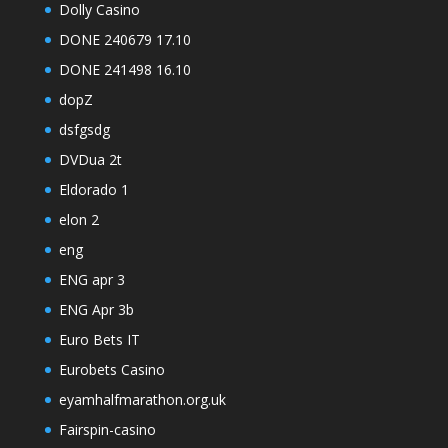
Dolly Casino
DONE 240679 17.10
DONE 241498 16.10
dopZ
dsfgsdg
DVDua 2t
Eldorado 1
elon 2
eng
ENG apr 3
ENG Apr 3b
Euro Bets IT
Eurobets Casino
eyamhalfmarathon.org.uk
Fairspin-casino