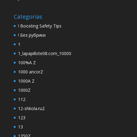
Categorias
! Boosting Safety Tips
! Без рубрики
1
1_lapapillote08.com_10000
100%A Z
1000 ancorZ
1000A Z
1000Z
112
12-shkola.ru2
123
13
1350Z