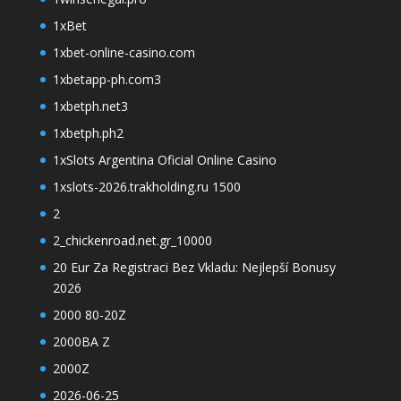
1xBet
1xbet-online-casino.com
1xbetapp-ph.com3
1xbetph.net3
1xbetph.ph2
1xSlots Argentina Oficial Online Casino
1xslots-2026.trakholding.ru 1500
2
2_chickenroad.net.gr_10000
20 Eur Za Registraci Bez Vkladu: Nejlepší Bonusy
2026
2000 80-20Z
2000BA Z
2000Z
2026-06-25