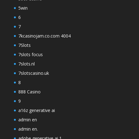
5win
6
7
7kcasinojam.co.com 4004
7Slots
7slots focus
7slots.nl
7slotscasino.uk
8
888 Casino
9
a16z generative ai
admin en
admin en.
adobe generative ai 1