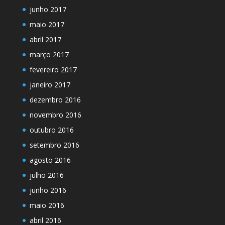
junho 2017
maio 2017
abril 2017
março 2017
fevereiro 2017
janeiro 2017
dezembro 2016
novembro 2016
outubro 2016
setembro 2016
agosto 2016
julho 2016
junho 2016
maio 2016
abril 2016