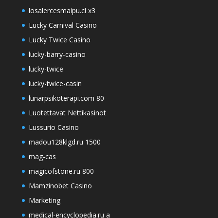
losalercesmaipu.cl x3
Lucky Carnival Casino
Lucky Twice Casino
lucky-barry-casino
lucky-twice
lucky-twice-casin
lunarpsikoterapi.com 80
Luotettavat Nettikasinot
Lussurio Casino
madou128klgd.ru 1500
mag-cas
magicofstone.ru 800
Mamzinobet Casino
Marketing
medical-encyclopedia.ru a