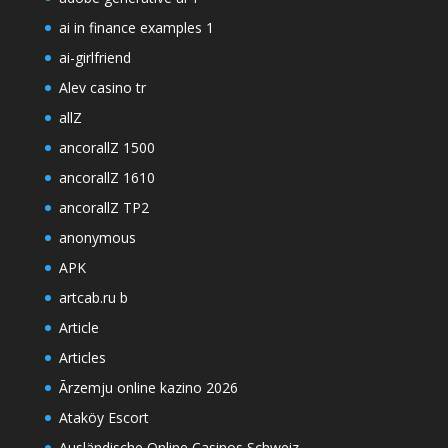
ai in finance examples 1
ai-girlfriend
Alev casino tr
allZ
ancorallZ 1500
ancorallZ 1610
ancorallZ TP2
anonymous
APK
artcab.ru b
Article
Articles
Ārzemju online kazino 2026
Ataköy Escort
Ausländische Online Casinos Schweiz