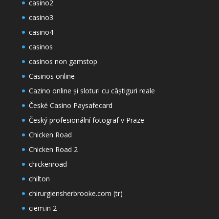
casino2
casino3
casino4
casinos
casinos non gamstop
Casinos online
Cazino online și sloturi cu câștiguri reale
České Casino Paysafecard
Český profesionální fotograf v Praze
Chicken Road
Chicken Road 2
chickenroad
chilton
chirurgiensherbrooke.com (tr)
ciem.in 2