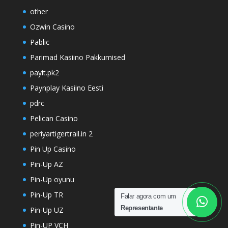
other
Ozwin Casino
Pablic
Parimad Kasiino Pakkumised
payit.pk2
Paynplay Kasiino Eesti
pdrc
Pelican Casino
periyartigertrail.in 2
Pin Up Casino
Pin-Up AZ
Pin-Up oyunu
Pin-Up TR
Falar agora com um
Representante
Pin-Up UZ
Pin-UP VCH