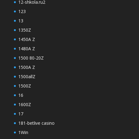
12-shkola.ru2
123
13
1350Z
1450A Z
1480A Z
1500 80-20Z
1500A Z
1500allZ
1500Z
16
1600Z
17
181-betlive casino
1Win