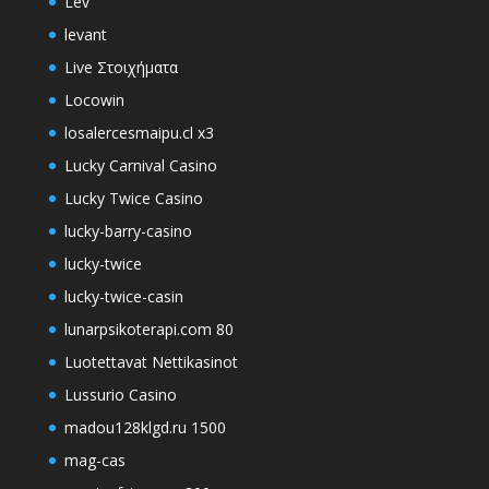
Lev
levant
Live Στοιχήματα
Locowin
losalercesmaipu.cl x3
Lucky Carnival Casino
Lucky Twice Casino
lucky-barry-casino
lucky-twice
lucky-twice-casin
lunarpsikoterapi.com 80
Luotettavat Nettikasinot
Lussurio Casino
madou128klgd.ru 1500
mag-cas