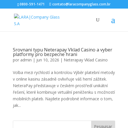
0800-591-1471
contato@laracompanyglass.com.br
Srovnani typu Neterapay Vklad Casino a vyber
platformy pro bezpecne hrani
por
admin
|
jun 10, 2026
|
Neterapay Vklad Casino
Volba mezi rychlostí a kontrolou Výběr platební metody
v online kasinu zásadně ovlivňuje váš herní zážitek.
NeteraPay představuje v českém prostředí unikátní
řešení, které kombinuje virtuální peněženku s možností
mobilních plateb. Najdete podrobné informace o tom,
jak...