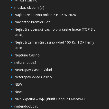
Mr Run Casino
muskat-uk.com (tr)
Najlepsze kasyna online z BLIK w 2026
Navigator Premier Bet
Nejlepší slovenské casino pro české hráče (TOP 3 v
2026)
Nejlepší zahraniční casino vklad 100 Kč: TOP herny
2026
Neptune Casino
netbrandt.de2
Neterapay Casino Vklad
Neterapay Vklad Casino
NEW
News
Nike Україна – офіційний інтернет магазин
nintendoclub.ru