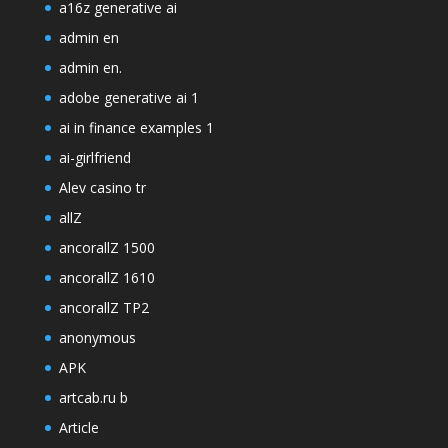
a16z generative ai
admin en
admin en.
adobe generative ai 1
ai in finance examples 1
ai-girlfriend
Alev casino tr
allZ
ancorallZ 1500
ancorallZ 1610
ancorallZ TP2
anonymous
APK
artcab.ru b
Article