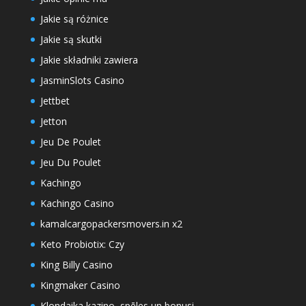
Jakie są różnice
Jakie są skutki
Jakie składniki zawiera
JasminSlots Casino
Jettbet
Jetton
Jeu De Poulet
Jeu Du Poulet
Kachingo
Kachingo Casino
kamalcargopackersmovers.in x2
Keto Probiotix: Czy
King Billy Casino
Kingmaker Casino
Klondaika kazino, spēles un bonusi