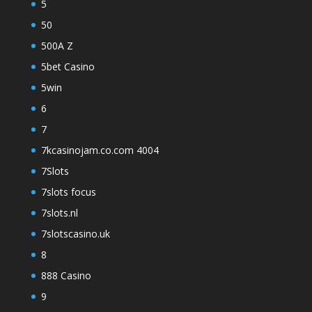
5
50
500A Z
5bet Casino
5win
6
7
7kcasinojam.co.com 4004
7Slots
7slots focus
7slots.nl
7slotscasino.uk
8
888 Casino
9