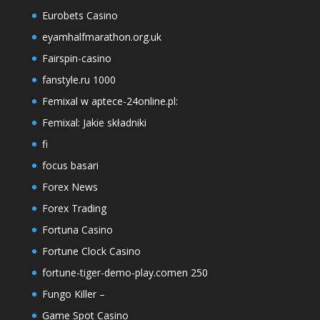
Eurobets Casino
eyamhalfmarathon.org.uk
Fairspin-casino
fanstyle.ru 1000
Femixal w aptece-24online.pl:
Femixal: Jakie składniki
fi
focus basari
Forex News
Forex Trading
Fortuna Casino
Fortune Clock Casino
fortune-tiger-demo-play.comen 250
Fungo Killer –
Game Spot Casino