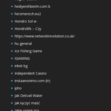
hediyerehberim.com b
herzmensch.eu2
Hondro Sol w
Hondrolife – Czy
https://www.networkrevolution.co.uk/
hu-general
Ice Fishing Game
IGAMING
inbet bg
Independent Casino
instaanonimo.com (tr)
ipho
Jak Detoxil Water
Jak łączyć maść
Jakie opinie ma