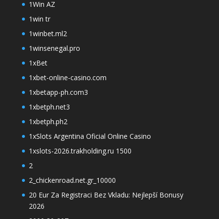
1Win AZ
1win tr
1winbet.ml2
1winsenegal.pro
1xBet
1xbet-online-casino.com
1xbetapp-ph.com3
1xbetph.net3
1xbetph.ph2
1xSlots Argentina Oficial Online Casino
1xslots-2026.trakholding.ru 1500
2
2_chickenroad.net.gr_10000
20 Eur Za Registraci Bez Vkladu: Nejlepší Bonusy
2026