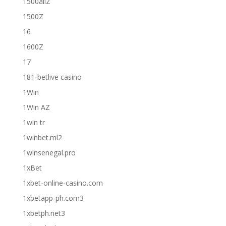
1500allZ
1500Z
16
1600Z
17
181-betlive casino
1Win
1Win AZ
1win tr
1winbet.ml2
1winsenegal.pro
1xBet
1xbet-online-casino.com
1xbetapp-ph.com3
1xbetph.net3