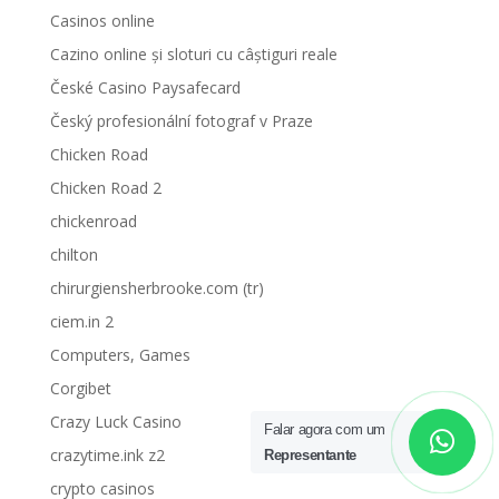
Casinos online
Cazino online și sloturi cu câștiguri reale
České Casino Paysafecard
Český profesionální fotograf v Praze
Chicken Road
Chicken Road 2
chickenroad
chilton
chirurgiensherbrooke.com (tr)
ciem.in 2
Computers, Games
Corgibet
Crazy Luck Casino
Falar agora com um
crazytime.ink z2
Representante
crypto casinos