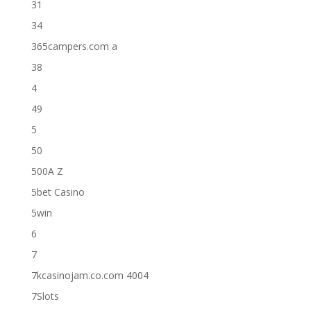
31
34
365campers.com a
38
4
49
5
50
500A Z
5bet Casino
5win
6
7
7kcasinojam.co.com 4004
7Slots