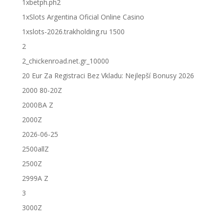
1xbetph.ph2
1xSlots Argentina Oficial Online Casino
1xslots-2026.trakholding.ru 1500
2
2_chickenroad.net.gr_10000
20 Eur Za Registraci Bez Vkladu: Nejlepší Bonusy 2026
2000 80-20Z
2000BA Z
2000Z
2026-06-25
2500allZ
2500Z
2999A Z
3
3000Z