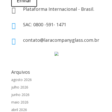
Enviar
Plataforma Internacional - Brasil.

SAC: 0800 -591- 1471

contato@laracompanyglass.com.br

Lara Company Glass S.A ®️ – 2020 | Desenvolvido por
Arquivos
agosto 2026
julho 2026
junho 2026
maio 2026
abril 2026