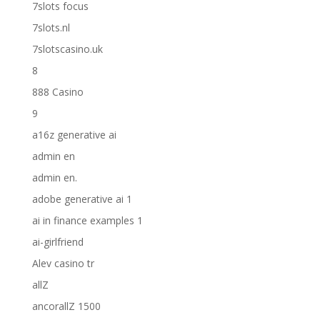
7slots focus
7slots.nl
7slotscasino.uk
8
888 Casino
9
a16z generative ai
admin en
admin en.
adobe generative ai 1
ai in finance examples 1
ai-girlfriend
Alev casino tr
allZ
ancorallZ 1500