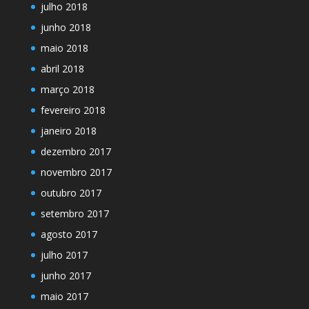
julho 2018
junho 2018
maio 2018
abril 2018
março 2018
fevereiro 2018
janeiro 2018
dezembro 2017
novembro 2017
outubro 2017
setembro 2017
agosto 2017
julho 2017
junho 2017
maio 2017