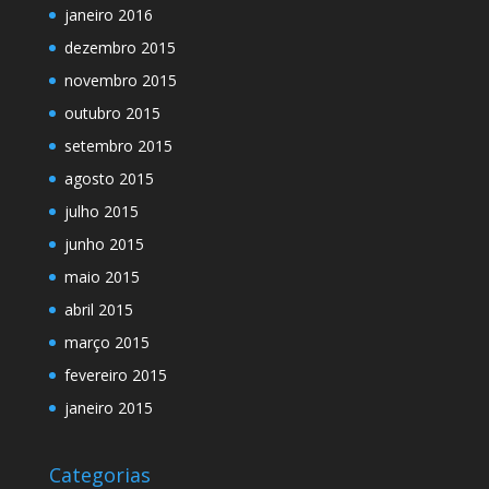
janeiro 2016
dezembro 2015
novembro 2015
outubro 2015
setembro 2015
agosto 2015
julho 2015
junho 2015
maio 2015
abril 2015
março 2015
fevereiro 2015
janeiro 2015
Categorias