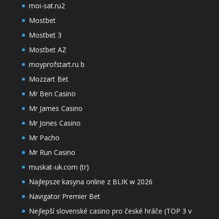
moi-sat.ru2
Mostbet
Mostbet 3
Mostbet AZ
moyprofstart.ru b
Mozzart Bet
Mr Ben Casino
Mr James Casino
Mr Jones Casino
Mr Pacho
Mr Run Casino
muskat-uk.com (tr)
Najlepsze kasyna online z BLIK w 2026
Navigator Premier Bet
Nejlepší slovenské casino pro české hráče (TOP 3 v