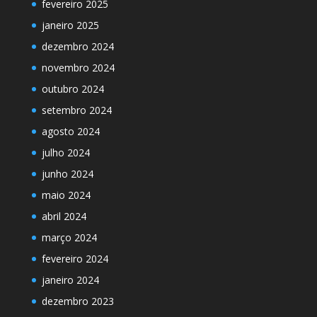
fevereiro 2025
janeiro 2025
dezembro 2024
novembro 2024
outubro 2024
setembro 2024
agosto 2024
julho 2024
junho 2024
maio 2024
abril 2024
março 2024
fevereiro 2024
janeiro 2024
dezembro 2023