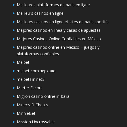
Meilleures plateformes de paris en ligne
Meilleurs casinos en ligne
Meilleurs casinos en ligne et sites de paris sportifs
Mejores casinos en línea y casas de apuestas
Mejores Casinos Online Confiables en México
Mejores casinos online en México – juegos y
plataformas confiables
Melbet
melbet com зеркало
melbets.in.net3
Merter Escort
Migliori casinò online in Italia
Minecraft Cheats
MinnieBet
Mission Uncrossable