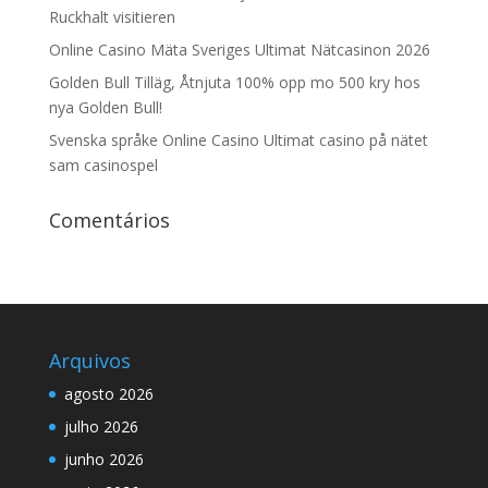
Ruckhalt visitieren
Online Casino Mäta Sveriges Ultimat Nätcasinon 2026
Golden Bull Tilläg, Åtnjuta 100% opp mo 500 kry hos
nya Golden Bull!
Svenska språke Online Casino Ultimat casino på nätet
sam casinospel
Comentários
Arquivos
agosto 2026
julho 2026
junho 2026