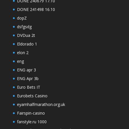
DONE 240679 17.10
DONE 241498 16.10
dopZ
dsfgsdg
DVDua 2t
Eldorado 1
elon 2
eng
ENG apr 3
ENG Apr 3b
Euro Bets IT
Eurobets Casino
eyamhalfmarathon.org.uk
Fairspin-casino
fanstyle.ru 1000