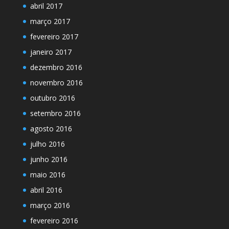
abril 2017
março 2017
fevereiro 2017
janeiro 2017
dezembro 2016
novembro 2016
outubro 2016
setembro 2016
agosto 2016
julho 2016
junho 2016
maio 2016
abril 2016
março 2016
fevereiro 2016