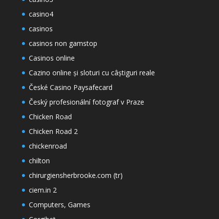
casino4
casinos
casinos non gamstop
Casinos online
Cazino online și sloturi cu câștiguri reale
České Casino Paysafecard
Český profesionální fotograf v Praze
Chicken Road
Chicken Road 2
chickenroad
chilton
chirurgiensherbrooke.com (tr)
ciem.in 2
Computers, Games