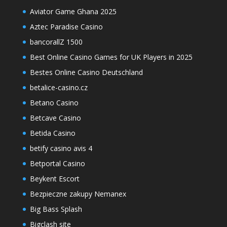
Aviator Game Ghana 2025
Aztec Paradise Casino
bancorallZ 1500
Best Online Casino Games for UK Players in 2025
Bestes Online Casino Deutschland
betalice-casino.cz
Betano Casino
Betcave Casino
Betida Casino
betify casino avis 4
Betportal Casino
Beykent Escort
Bezpieczne zakupy Nemanex
Big Bass Splash
Bigclash site