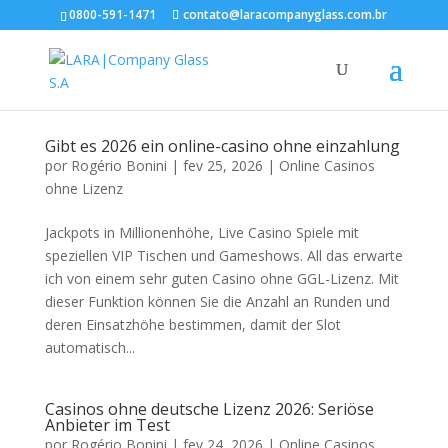
0800-591-1471
contato@laracompanyglass.com.br
Gibt es 2026 ein online-casino ohne einzahlung
por
Rogério Bonini
|
fev 25, 2026
|
Online Casinos
ohne Lizenz
Jackpots in Millionenhöhe, Live Casino Spiele mit
speziellen VIP Tischen und Gameshows. All das erwarte
ich von einem sehr guten Casino ohne GGL-Lizenz. Mit
dieser Funktion können Sie die Anzahl an Runden und
deren Einsatzhöhe bestimmen, damit der Slot
automatisch...
Casinos ohne deutsche Lizenz 2026: Seriöse
Anbieter im Test
por
Rogério Bonini
|
fev 24, 2026
|
Online Casinos