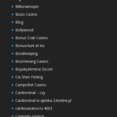
Billionairespin
Bizzo Casino
Blog
Bollywood
Bonus Crab Casino
BonusHunt et les
Bookkeeping
Boomerang Casino
Büyükçekmece Escort
Cai Shen Fishing
CampoBet Casino
Cardiominal – czy
Cardiominal w apteka-24online.pl
cardiosaratov.ru 4003
Casinado Greece