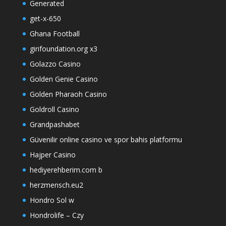
Generated
get-x-650
Ghana Football
girifoundation.org x3
Golazzo Casino
Golden Genie Casino
Golden Pharaoh Casino
Goldroll Casino
Grandpashabet
Güvenilir online casino ve spor bahis platformu
Hajper Casino
hediyerehberim.com b
herzmensch.eu2
Hondro Sol w
Hondrolife – Czy