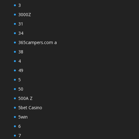
3
3000Z
31
34
365campers.com a
38
4
49
5
50
500A Z
5bet Casino
5win
6
7