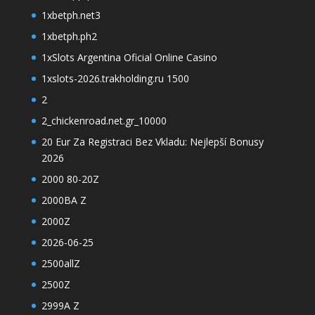
1xbetph.net3
1xbetph.ph2
1xSlots Argentina Oficial Online Casino
1xslots-2026.trakholding.ru 1500
2
2_chickenroad.net.gr_10000
20 Eur Za Registraci Bez Vkladu: Nejlepší Bonusy
2026
2000 80-20Z
2000BA Z
2000Z
2026-06-25
2500allZ
2500Z
2999A Z