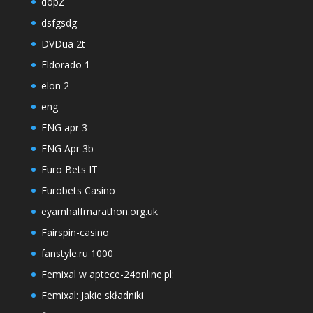
dopZ
dsfgsdg
DVDua 2t
Eldorado 1
elon 2
eng
ENG apr 3
ENG Apr 3b
Euro Bets IT
Eurobets Casino
eyamhalfmarathon.org.uk
Fairspin-casino
fanstyle.ru 1000
Femixal w aptece-24online.pl:
Femixal: Jakie składniki