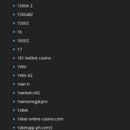
1500A Z
1500allZ
1500Z
16
1600Z
17
181-betlive casino
1Win
1Win AZ
1win tr
1winbet.ml2
1winsenegal.pro
1xBet
1xbet-online-casino.com
1xbetapp-ph.com3