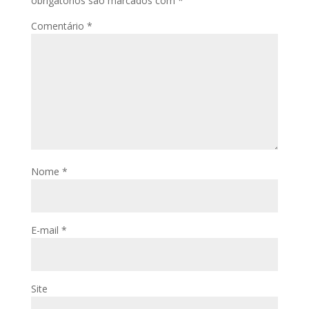
obrigatórios são marcados com
*
Comentário
*
Nome
*
E-mail
*
Site