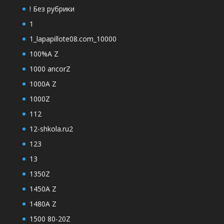
! Без рубрики
1
1_lapapillote08.com_10000
100%A Z
1000 ancorZ
1000A Z
1000Z
112
12-shkola.ru2
123
13
1350Z
1450A Z
1480A Z
1500 80-20Z