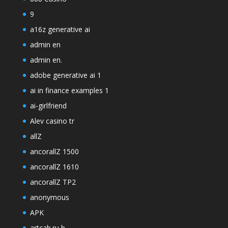
9
a16z generative ai
admin en
admin en.
adobe generative ai 1
ai in finance examples 1
ai-girlfriend
Alev casino tr
allZ
ancorallZ 1500
ancorallZ 1610
ancorallZ TP2
anonymous
APK
artcab.ru b