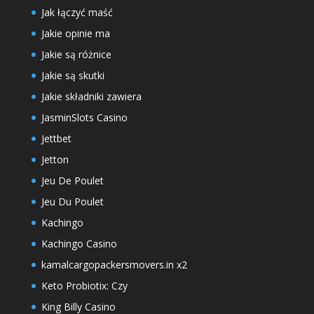
Jak łączyć maść
Jakie opinie ma
Jakie są różnice
Jakie są skutki
Jakie składniki zawiera
JasminSlots Casino
Jettbet
Jetton
Jeu De Poulet
Jeu Du Poulet
Kachingo
Kachingo Casino
kamalcargopackersmovers.in x2
Keto Probiotix: Czy
King Billy Casino