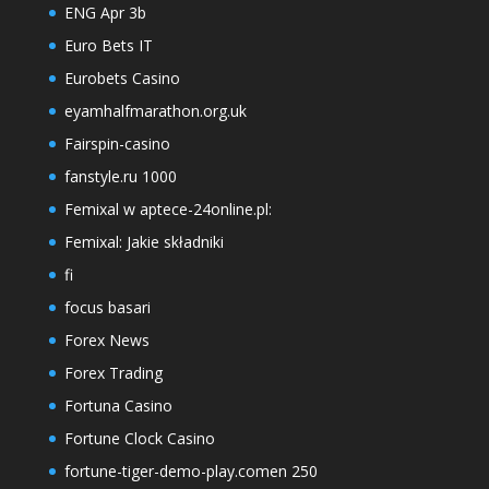
ENG Apr 3b
Euro Bets IT
Eurobets Casino
eyamhalfmarathon.org.uk
Fairspin-casino
fanstyle.ru 1000
Femixal w aptece-24online.pl:
Femixal: Jakie składniki
fi
focus basari
Forex News
Forex Trading
Fortuna Casino
Fortune Clock Casino
fortune-tiger-demo-play.comen 250