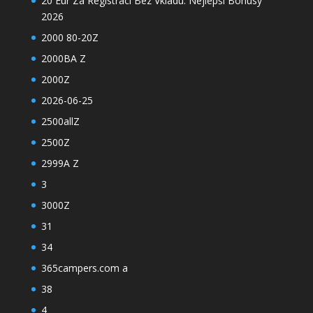
20 Eur Za Registraci Bez Vkladu: Nejlepší Bonusy
2026
2000 80-20Z
2000BA Z
2000Z
2026-06-25
2500allZ
2500Z
2999A Z
3
3000Z
31
34
365campers.com a
38
4