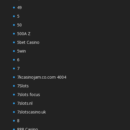
49
5
50
500A Z
5bet Casino
5win
6
7
7kcasinojam.co.com 4004
7Slots
7slots focus
7slots.nl
7slotscasino.uk
8
888 Casino