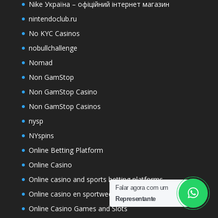
Nike Україна – офіційний інтернет магазин
nintendoclub.ru
No KYC Casinos
nobullchallenge
Nomad
Non GamStop
Non GamStop Casino
Non GamStop Casinos
nysp
NYspins
Online Betting Platform
Online Casino
Online casino and sports betting platforms
Falar agora com um
Online casino en sportweddenschappen in Nederland
Representante
Online Casino Games and Slots