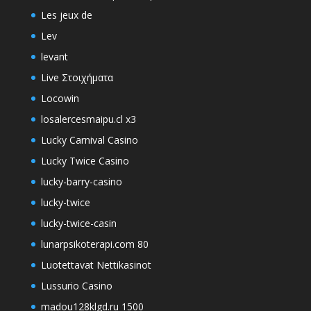
Les jeux de
Lev
levant
Live Στοιχήματα
Locowin
losalercesmaipu.cl x3
Lucky Carnival Casino
Lucky Twice Casino
lucky-barry-casino
lucky-twice
lucky-twice-casin
lunarpsikoterapi.com 80
Luotettavat Nettikasinot
Lussurio Casino
madou128klgd.ru 1500