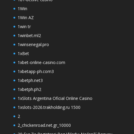
1Win
1Win AZ
1win tr
1winbet.ml2
1winsenegal.pro
1xBet
1xbet-online-casino.com
1xbetapp-ph.com3
1xbetph.net3
1xbetph.ph2
1xSlots Argentina Oficial Online Casino
1xslots-2026.trakholding.ru 1500
2
2_chickenroad.net.gr_10000