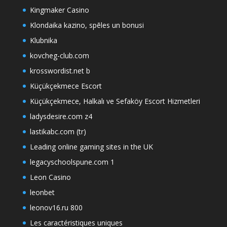
Kingmaker Casino
Klondaika kazino, spēles un bonusi
Klubnika
kovcheg-club.com
krosswordist.net b
Küçükçekmece Escort
Küçükçekmece, Halkalı ve Sefaköy Escort Hizmetleri
ladysdesire.com z4
lastikabc.com (tr)
Leading online gaming sites in the UK
legacyschoolspune.com 1
Leon Casino
leonbet
leonov16.ru 800
Les caractéristiques uniques