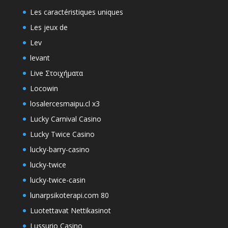
Les caractéristiques uniques
Les jeux de
Lev
levant
Live Στοιχήματα
Locowin
losalercesmaipu.cl x3
Lucky Carnival Casino
Lucky Twice Casino
lucky-barry-casino
lucky-twice
lucky-twice-casin
lunarpsikoterapi.com 80
Luotettavat Nettikasinot
Lussurio Casino