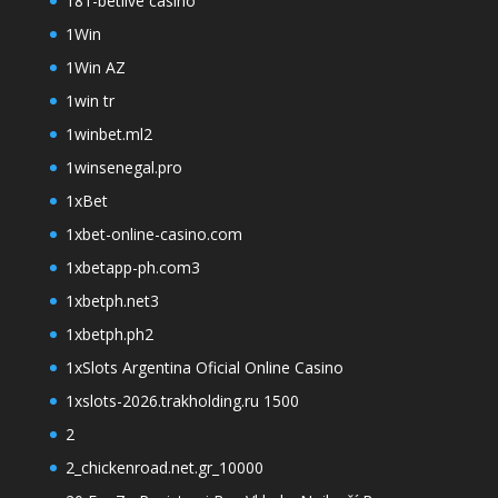
181-betlive casino
1Win
1Win AZ
1win tr
1winbet.ml2
1winsenegal.pro
1xBet
1xbet-online-casino.com
1xbetapp-ph.com3
1xbetph.net3
1xbetph.ph2
1xSlots Argentina Oficial Online Casino
1xslots-2026.trakholding.ru 1500
2
2_chickenroad.net.gr_10000