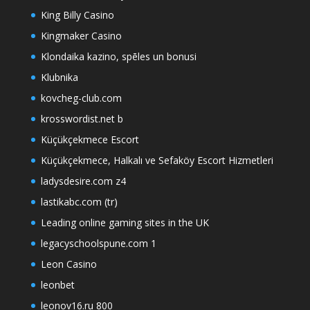
King Billy Casino
Kingmaker Casino
Klondaika kazino, spēles un bonusi
Klubnika
kovcheg-club.com
krosswordist.net b
Küçükçekmece Escort
Küçükçekmece, Halkalı ve Sefaköy Escort Hizmetleri
ladysdesire.com z4
lastikabc.com (tr)
Leading online gaming sites in the UK
legacyschoolspune.com 1
Leon Casino
leonbet
leonov16.ru 800