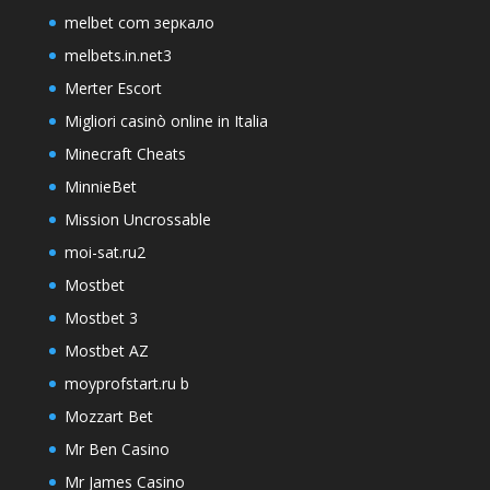
melbet com зеркало
melbets.in.net3
Merter Escort
Migliori casinò online in Italia
Minecraft Cheats
MinnieBet
Mission Uncrossable
moi-sat.ru2
Mostbet
Mostbet 3
Mostbet AZ
moyprofstart.ru b
Mozzart Bet
Mr Ben Casino
Mr James Casino