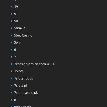
49
5
50
500A Z
5bet Casino
5win
6
7
7kcasinojam.co.com 4004
7Slots
7slots focus
7slots.nl
7slotscasino.uk
8
888 Casino