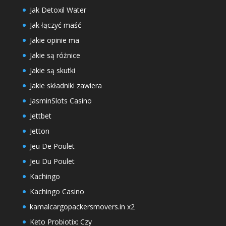
Jak Detoxil Water
Jak łączyć maść
Jakie opinie ma
Jakie są różnice
Jakie są skutki
Jakie składniki zawiera
JasminSlots Casino
Jettbet
Jetton
Jeu De Poulet
Jeu Du Poulet
Kachingo
Kachingo Casino
kamalcargopackersmovers.in x2
Keto Probiotix: Czy