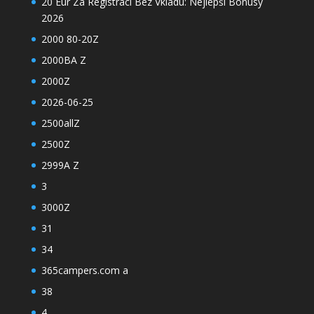
20 Eur Za Registraci Bez Vkladu: Nejlepší Bonusy
2026
2000 80-20Z
2000BA Z
2000Z
2026-06-25
2500allZ
2500Z
2999A Z
3
3000Z
31
34
365campers.com a
38
4