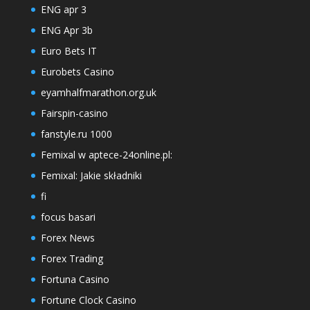
ENG apr 3
ENG Apr 3b
Euro Bets IT
Eurobets Casino
eyamhalfmarathon.org.uk
Fairspin-casino
fanstyle.ru 1000
Femixal w aptece-24online.pl:
Femixal: Jakie składniki
fi
focus basari
Forex News
Forex Trading
Fortuna Casino
Fortune Clock Casino