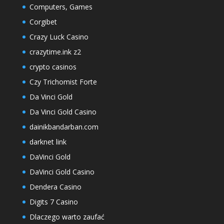
Computers, Games
Corgibet
Crazy Luck Casino
crazytime.ink z2
crypto casinos
Czy Trichomist Forte
Da Vinci Gold
Da Vinci Gold Casino
dainikbandarban.com
darknet link
DaVinci Gold
DaVinci Gold Casino
Dendera Casino
Digits 7 Casino
Dlaczego warto zaufać