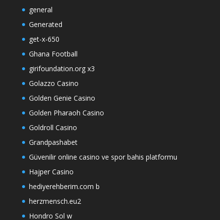
general
Generated
get-x-650
Ghana Football
girifoundation.org x3
Golazzo Casino
Golden Genie Casino
Golden Pharaoh Casino
Goldroll Casino
Grandpashabet
Güvenilir online casino ve spor bahis platformu
Hajper Casino
hediyerehberim.com b
herzmensch.eu2
Hondro Sol w