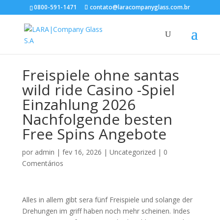
0800-591-1471
contato@laracompanyglass.com.br
Freispiele ohne santas
wild ride Casino -Spiel
Einzahlung 2026
Nachfolgende besten
Free Spins Angebote
por
admin
|
fev 16, 2026
|
Uncategorized
|
0
Comentários
Alles in allem gibt sera fünf Freispiele und solange der
Drehungen im griff haben noch mehr scheinen. Indes