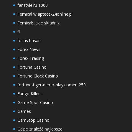
fanstyle.ru 1000
Femixal w aptece-24online.pl:
Femixal: Jakie składniki
fi
focus basari
Forex News
Forex Trading
Fortuna Casino
Fortune Clock Casino
fortune-tiger-demo-play.comen 250
Fungo Killer –
Game Spot Casino
Games
GamStop Casino
Gdzie znaleźć najlepsze