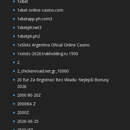
1xBet
1xbet-online-casino.com
1xbetapp-ph.com3
1xbetph.net3
1xbetph.ph2
1xSlots Argentina Oficial Online Casino
1xslots-2026.trakholding.ru 1500
2
2_chickenroad.net.gr_10000
20 Eur Za Registraci Bez Vkladu: Nejlepší Bonusy
2026
2000 80-20Z
2000BA Z
2000Z
2026-06-25
2500allZ