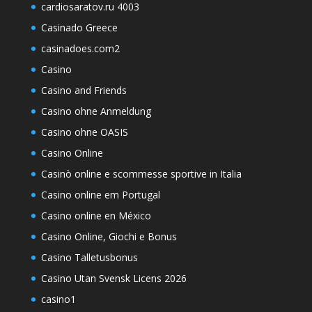
cardiosaratov.ru 4003
Casinado Greece
casinadoes.com2
Casino
Casino and Friends
Casino ohne Anmeldung
Casino ohne OASIS
Casino Online
Casinò online e scommesse sportive in Italia
Casino online em Portugal
Casino online en México
Casino Online, Giochi e Bonus
Casino Talletusbonus
Casino Utan Svensk Licens 2026
casino1