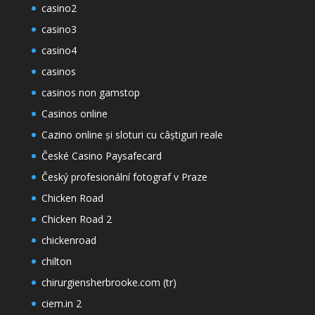
casino2
casino3
casino4
casinos
casinos non gamstop
Casinos online
Cazino online și sloturi cu câștiguri reale
České Casino Paysafecard
Český profesionální fotograf v Praze
Chicken Road
Chicken Road 2
chickenroad
chilton
chirurgiensherbrooke.com (tr)
ciem.in 2