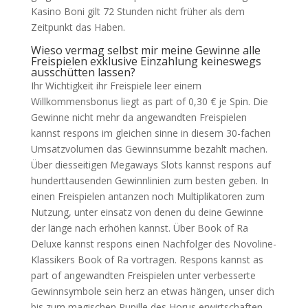
Kasino Boni gilt 72 Stunden nicht früher als dem
Zeitpunkt das Haben.
Wieso vermag selbst mir meine Gewinne alle
Freispielen exklusive Einzahlung keineswegs
ausschütten lassen?
Ihr Wichtigkeit ihr Freispiele leer einem
Willkommensbonus liegt as part of 0,30 € je Spin. Die
Gewinne nicht mehr da angewandten Freispielen
kannst respons im gleichen sinne in diesem 30-fachen
Umsatzvolumen das Gewinnsumme bezahlt machen.
Über diesseitigen Megaways Slots kannst respons auf
hunderttausenden Gewinnlinien zum besten geben. In
einen Freispielen antanzen noch Multiplikatoren zum
Nutzung, unter einsatz von denen du deine Gewinne
der länge nach erhöhen kannst. Über Book of Ra
Deluxe kannst respons einen Nachfolger des Novoline-
Klassikers Book of Ra vortragen. Respons kannst as
part of angewandten Freispielen unter verbesserte
Gewinnsymbole sein herz an etwas hängen, unser dich
bis zum magischen Pupille des Horus erwirtschaften