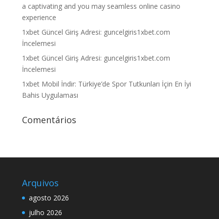
a captivating and you may seamless online casino
experience
1xbet Güncel Giriş Adresi: guncelgiris1xbet.com
İncelemesi
1xbet Güncel Giriş Adresi: guncelgiris1xbet.com
İncelemesi
1xbet Mobil İndir: Türkiye’de Spor Tutkunları İçin En İyi
Bahis Uygulaması
Comentários
Arquivos
agosto 2026
julho 2026