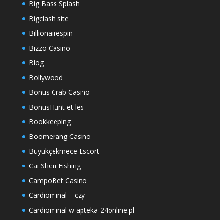
Big Bass Splash
Bigclash site
Billionairespin
Bizzo Casino
Blog
Bollywood
Bonus Crab Casino
BonusHunt et les
Bookkeeping
Boomerang Casino
Büyükçekmece Escort
Cai Shen Fishing
CampoBet Casino
Cardiominal – czy
Cardiominal w apteka-24online.pl