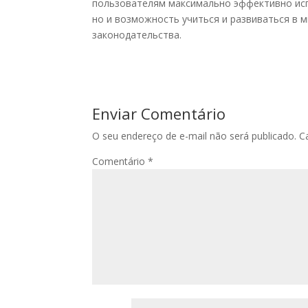
пользователям максимально эффективно исп
но и возможность учиться и развиваться в 
законодательства.
Enviar Comentário
O seu endereço de e-mail não será publicado.
C
Comentário
*