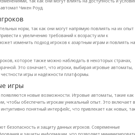
изменениями, так как они могут влиять на доступность и услови
 автомат Чикен Роуд.
игроков
тельных норм, так как они могут напрямую повлиять на их опыт
привести к увеличению требований к возрасту или к
ожет изменить подход игроков к азартным играм и повлиять на
гроков, которое также можно наблюдать в некоторых странах,
зрачной. Это означает, что игроки, выбирая игровые автоматы,
в честности игры и надёжности платформы.
ые игры
р появляются новые возможности. Игровые автоматы, такие как
ии, чтобы обеспечить игрокам уникальный опыт. Это включает 
 интуитивно понятный интерфейс, что привлекает как новых, та
ают безопасность и защиту данных игроков. Современные
рования и защиты информации, что позволяет минимизироват