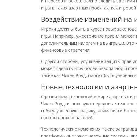
интересов игроков. Важно следить за этими 
игры в таких азартных проектах, как игровой
Воздействие изменений на 
Игроки должны быть в курсе новых законода
игры. Например, ужесточение правил может 
дополнительным налогам на выигрыши. Это м
финансовые стратегии.
С другой стороны, улучшение защиты прав и
может сделать игру более безопасной и про
такие как Чикен Роуд, смогут быть уверены 
Новые технологии и азартн
С развитием технологий в мире азартных иг
Чикен Роуд, используют передовые технолог
себя улучшенную графику, анимацию и более
опытных пользователей.
Технологические изменения также затрагив
платформы внедряют надежные системы шиф