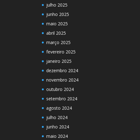
julho 2025
junho 2025
maio 2025
abril 2025
março 2025
fevereiro 2025
janeiro 2025
dezembro 2024
novembro 2024
outubro 2024
setembro 2024
agosto 2024
julho 2024
junho 2024
maio 2024