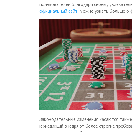
пользователей благодаря своему увлекател
официальный сайт
, можно узнать больше о 
Законодательные изменения касаются также
юрисдикций внедряют более строгие требова