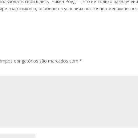
ользовать свои шансы. Чикен Роуд — это не только развлечени
мире азартных игр, особенно в условиях постоянно меняющегося
ampos obrigatórios são marcados com
*