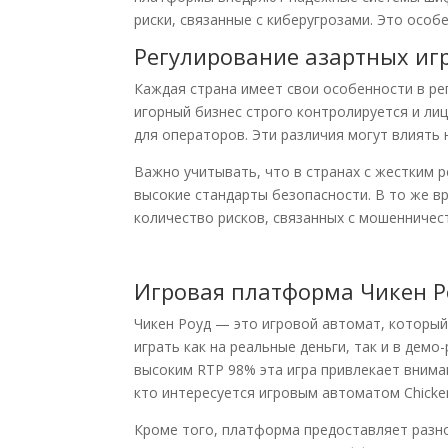
риски, связанные с киберугрозами. Это особ
Регулирование азартных игр
Каждая страна имеет свои особенности в ре
игорный бизнес строго контролируется и лиц
для операторов. Эти различия могут влиять н
Важно учитывать, что в странах с жестким 
высокие стандарты безопасности. В то же 
количество рисков, связанных с мошенниче
Игровая платформа Чикен Р
Чикен Роуд — это игровой автомат, который
играть как на реальные деньги, так и в дем
высоким RTP 98% эта игра привлекает внима
кто интересуется игровым автоматом Chicke
Кроме того, платформа предоставляет разно