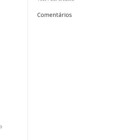
Comentários
о