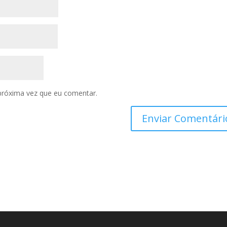
próxima vez que eu comentar.