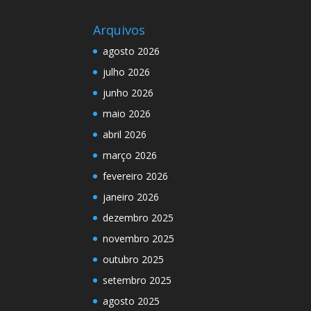
Arquivos
agosto 2026
julho 2026
junho 2026
maio 2026
abril 2026
março 2026
fevereiro 2026
janeiro 2026
dezembro 2025
novembro 2025
outubro 2025
setembro 2025
agosto 2025