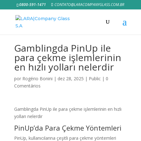
0800-591-1471
CONTATO@LARACOMPANYGLASS.COM.BR
Gamblingda PinUp ile
para çekme işlemlerinin
en hızlı yolları nelerdir
por
Rogério Bonini
|
dez 28, 2025
|
Public
|
0
Comentários
Gamblingda PinUp ile para çekme işlemlerinin en hızlı
yolları nelerdir
PinUp’da Para Çekme Yöntemleri
PinUp, kullanıcılarına çeşitli para çekme yöntemleri