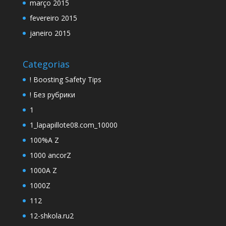
março 2015
fevereiro 2015
janeiro 2015
Categorias
! Boosting Safety Tips
! Без рубрики
1
1_lapapillote08.com_10000
100%A Z
1000 ancorZ
1000A Z
1000Z
112
12-shkola.ru2