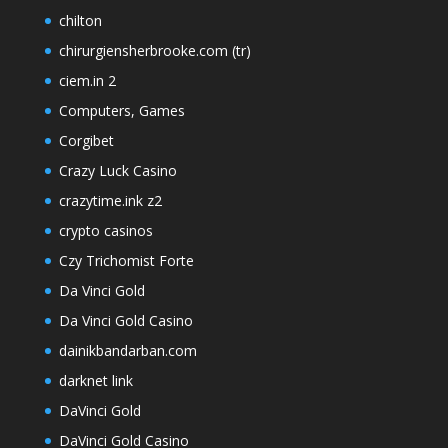
chilton
chirurgiensherbrooke.com (tr)
ciem.in 2
Computers, Games
Corgibet
Crazy Luck Casino
crazytime.ink z2
crypto casinos
Czy Trichomist Forte
Da Vinci Gold
Da Vinci Gold Casino
dainikbandarban.com
darknet link
DaVinci Gold
DaVinci Gold Casino