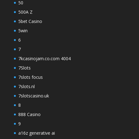
50
500A Z
5bet Casino
5win
6
7
7kcasinojam.co.com 4004
7Slots
7slots focus
7slots.nl
7slotscasino.uk
8
888 Casino
9
a16z generative ai