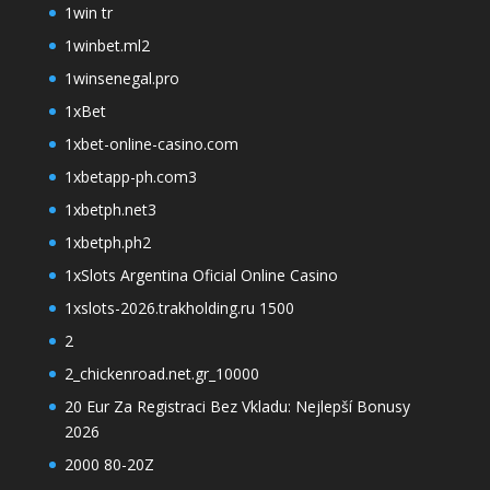
1win tr
1winbet.ml2
1winsenegal.pro
1xBet
1xbet-online-casino.com
1xbetapp-ph.com3
1xbetph.net3
1xbetph.ph2
1xSlots Argentina Oficial Online Casino
1xslots-2026.trakholding.ru 1500
2
2_chickenroad.net.gr_10000
20 Eur Za Registraci Bez Vkladu: Nejlepší Bonusy
2026
2000 80-20Z