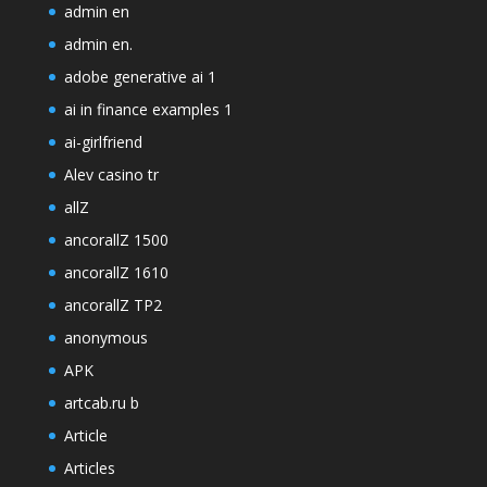
admin en
admin en.
adobe generative ai 1
ai in finance examples 1
ai-girlfriend
Alev casino tr
allZ
ancorallZ 1500
ancorallZ 1610
ancorallZ TP2
anonymous
APK
artcab.ru b
Article
Articles