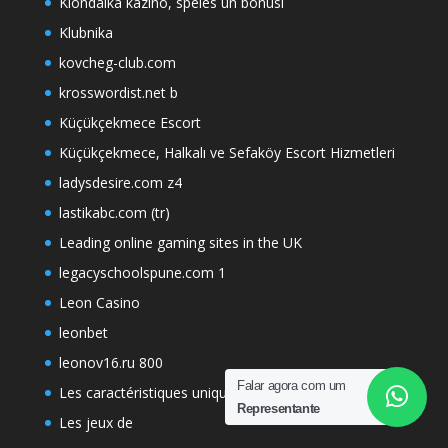
Klondaika kazino, spēles un bonusi
Klubnika
kovcheg-club.com
krosswordist.net b
Küçükçekmece Escort
Küçükçekmece, Halkalı ve Sefaköy Escort Hizmetleri
ladysdesire.com z4
lastikabc.com (tr)
Leading online gaming sites in the UK
legacyschoolspune.com 1
Leon Casino
leonbet
leonov16.ru 800
Falar agora com um
Les caractéristiques uniques
Representante
Les jeux de