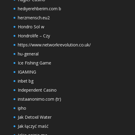
hediyerehberim.com b
herzmensch.eu2
Hondro Sol w
Hondrolife – Czy
https://www.networkrevolution.co.uk/
hu-general
Ice Fishing Game
IGAMING
inbet bg
Independent Casino
instaanonimo.com (tr)
ipho
Jak Detoxil Water
Jak łączyć maść