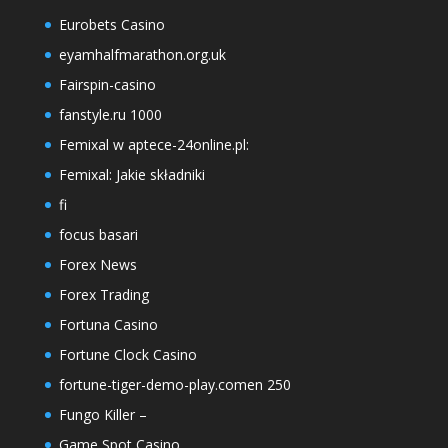
Eurobets Casino
eyamhalfmarathon.org.uk
Fairspin-casino
fanstyle.ru 1000
Femixal w aptece-24online.pl:
Femixal: Jakie składniki
fi
focus basari
Forex News
Forex Trading
Fortuna Casino
Fortune Clock Casino
fortune-tiger-demo-play.comen 250
Fungo Killer –
Game Spot Casino