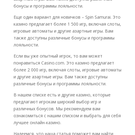
бонусы и программы лояльности.
Еще один вариант для новичков – Spin Samurai. Это
казино предлагает более 1 500 игр, включая слоты,
игровые автоматы и другие азартные игры. Вам
также доступны различные бонусы и программы
лояльности.
Если вы уже опытный игрок, то вам может
понравиться Casino.com. Это казино предлагает
более 2 000 игр, включая слоты, игровые автоматы
и другие азартные игры. Вам также доступны
различные бонусы и программы лояльности.
В нашем списке есть и другие казино, которые
предлагают игрокам широкий выбор игр и
различных бонусов. Мы рекомендуем вам
ознакомиться с нашим списком и выбрать для себя
лучшее онлайн-казино.
Надеемся, что наша статья поможет вам найти