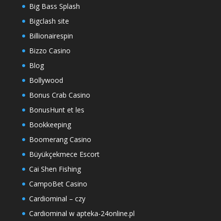
Big Bass Splash
Bigclash site
Billionairespin
Bizzo Casino
Blog
Bollywood
Bonus Crab Casino
BonusHunt et les
Bookkeeping
Boomerang Casino
Büyükçekmece Escort
Cai Shen Fishing
CampoBet Casino
Cardiominal – czy
Cardiominal w apteka-24online.pl