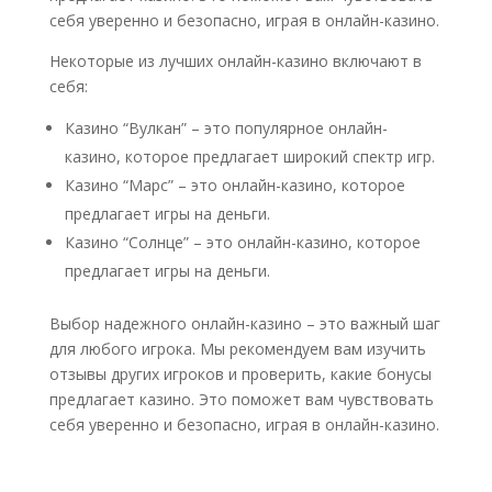
себя уверенно и безопасно, играя в онлайн-казино.
Некоторые из лучших онлайн-казино включают в
себя:
Казино “Вулкан” – это популярное онлайн-
казино, которое предлагает широкий спектр игр.
Казино “Марс” – это онлайн-казино, которое
предлагает игры на деньги.
Казино “Солнце” – это онлайн-казино, которое
предлагает игры на деньги.
Выбор надежного онлайн-казино – это важный шаг
для любого игрока. Мы рекомендуем вам изучить
отзывы других игроков и проверить, какие бонусы
предлагает казино. Это поможет вам чувствовать
себя уверенно и безопасно, играя в онлайн-казино.