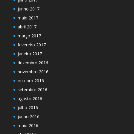
junho 2017
maio 2017
abril 2017
março 2017
fevereiro 2017
janeiro 2017
dezembro 2016
novembro 2016
outubro 2016
setembro 2016
agosto 2016
julho 2016
junho 2016
maio 2016