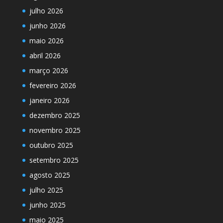
julho 2026
junho 2026
maio 2026
abril 2026
março 2026
fevereiro 2026
janeiro 2026
dezembro 2025
novembro 2025
outubro 2025
setembro 2025
agosto 2025
julho 2025
junho 2025
maio 2025