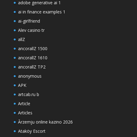
adobe generative ai 1
ai in finance examples 1
ai-girlfriend
Alev casino tr
allZ
ancorallZ 1500
ancorallZ 1610
ancorallZ TP2
anonymous
APK
artcab.ru b
Article
Articles
Ārzemju online kazino 2026
Ataköy Escort