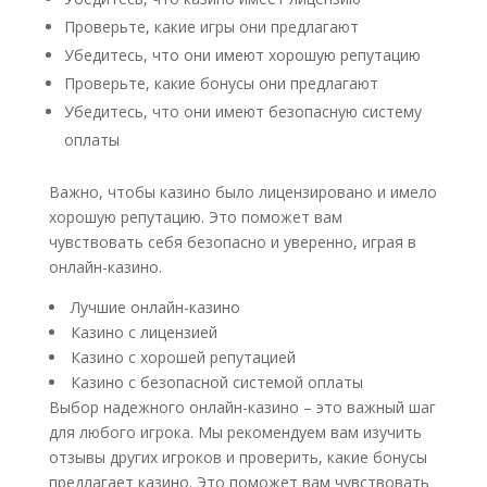
Проверьте, какие игры они предлагают
Убедитесь, что они имеют хорошую репутацию
Проверьте, какие бонусы они предлагают
Убедитесь, что они имеют безопасную систему
оплаты
Важно, чтобы казино было лицензировано и имело
хорошую репутацию. Это поможет вам
чувствовать себя безопасно и уверенно, играя в
онлайн-казино.
Лучшие онлайн-казино
Казино с лицензией
Казино с хорошей репутацией
Казино с безопасной системой оплаты
Выбор надежного онлайн-казино – это важный шаг
для любого игрока. Мы рекомендуем вам изучить
отзывы других игроков и проверить, какие бонусы
предлагает казино. Это поможет вам чувствовать