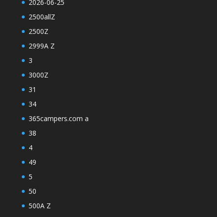
2026-06-25
2500allZ
2500Z
2999A Z
3
3000Z
31
34
365campers.com a
38
4
49
5
50
500A Z