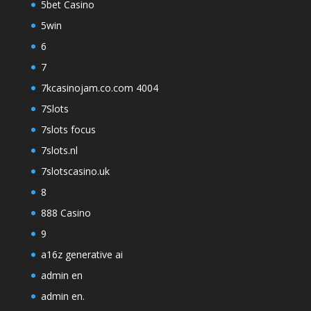
5bet Casino
5win
6
7
7kcasinojam.co.com 4004
7Slots
7slots focus
7slots.nl
7slotscasino.uk
8
888 Casino
9
a16z generative ai
admin en
admin en.