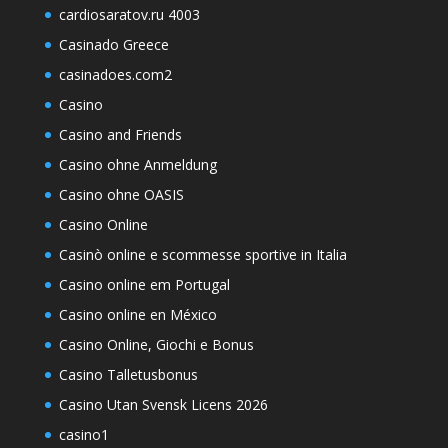
cardiosaratov.ru 4003
Casinado Greece
casinadoes.com2
Casino
Casino and Friends
Casino ohne Anmeldung
Casino ohne OASIS
Casino Online
Casinò online e scommesse sportive in Italia
Casino online em Portugal
Casino online en México
Casino Online, Giochi e Bonus
Casino Talletusbonus
Casino Utan Svensk Licens 2026
casino1