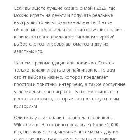
Если вы ищете лучшие казино онлайн 2025, где
можно играть на деньги и получать реальные
выигрыши, то вы в правильном месте. В этом
обзоре мы собрали для вас список лучших онлайн-
казино, которые предлагают игрокам широкий
выбор слотов, игровых автоматов и других
азартных игр.
Начнем с рекомендации для новичков. Если вы
только начали играть в онлайн-казино, то вам
стоит выбрать казино, которое предлагает
простой и понятный интерфейс, а также доступные
условия для новых игроков. В нашем списке есть
несколько казино, которые соответствуют этим
критериям.
Один из лучших онлайн-казино для новичков –
Wildz Casino. Это казино предлагает более 2 000
игр, включая слоты, игровые автоматы и другие
азартные игры. Вам также доступны различные