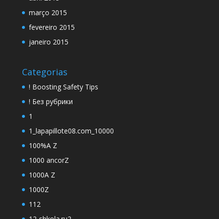
março 2015
fevereiro 2015
janeiro 2015
Categorias
! Boosting Safety Tips
! Без рубрики
1
1_lapapillote08.com_10000
100%A Z
1000 ancorZ
1000A Z
1000Z
112
12-shkola.ru2