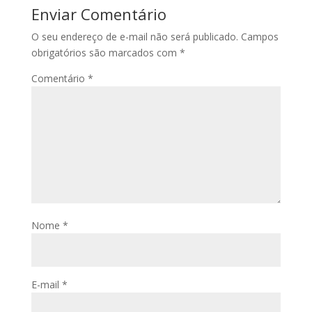
Enviar Comentário
O seu endereço de e-mail não será publicado.
Campos
obrigatórios são marcados com
*
Comentário
*
Nome
*
E-mail
*