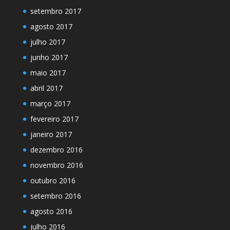
setembro 2017
agosto 2017
julho 2017
junho 2017
maio 2017
abril 2017
março 2017
fevereiro 2017
janeiro 2017
dezembro 2016
novembro 2016
outubro 2016
setembro 2016
agosto 2016
julho 2016