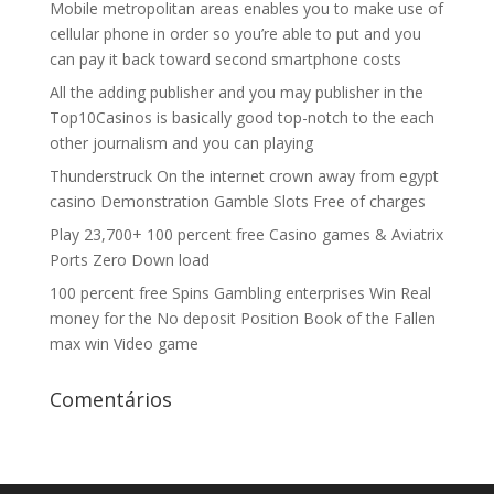
Mobile metropolitan areas enables you to make use of
cellular phone in order so you’re able to put and you
can pay it back toward second smartphone costs
All the adding publisher and you may publisher in the
Top10Casinos is basically good top-notch to the each
other journalism and you can playing
Thunderstruck On the internet crown away from egypt
casino Demonstration Gamble Slots Free of charges
Play 23,700+ 100 percent free Casino games & Aviatrix
Ports Zero Down load
100 percent free Spins Gambling enterprises Win Real
money for the No deposit Position Book of the Fallen
max win Video game
Comentários