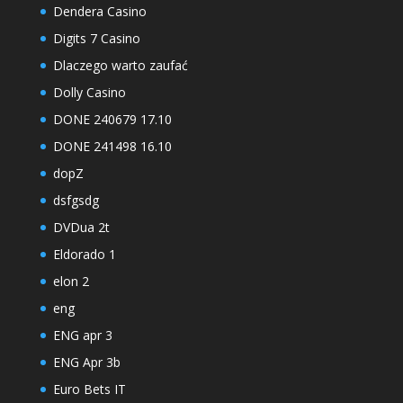
Dendera Casino
Digits 7 Casino
Dlaczego warto zaufać
Dolly Casino
DONE 240679 17.10
DONE 241498 16.10
dopZ
dsfgsdg
DVDua 2t
Eldorado 1
elon 2
eng
ENG apr 3
ENG Apr 3b
Euro Bets IT