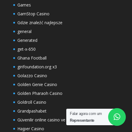
Games
GamStop Casino
Gdzie znaleźć najlepsze
general
Generated
get-x-650
Ghana Football
girifoundation.org x3
Golazzo Casino
Golden Genie Casino
Golden Pharaoh Casino
Goldroll Casino
Grandpashabet
Falar agora com um
Güvenilir online casino ve spor bahis platformu
Representante
Hajper Casino