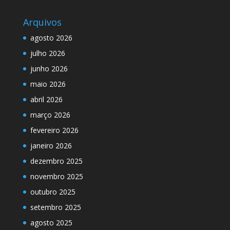
Arquivos
agosto 2026
julho 2026
junho 2026
maio 2026
abril 2026
março 2026
fevereiro 2026
janeiro 2026
dezembro 2025
novembro 2025
outubro 2025
setembro 2025
agosto 2025