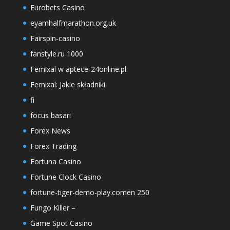
Eurobets Casino
eyamhalfmarathon.org.uk
Fairspin-casino
fanstyle.ru 1000
Femixal w aptece-24online.pl:
Femixal: Jakie składniki
fi
focus basari
Forex News
Forex Trading
Fortuna Casino
Fortune Clock Casino
fortune-tiger-demo-play.comen 250
Fungo Killer –
Game Spot Casino