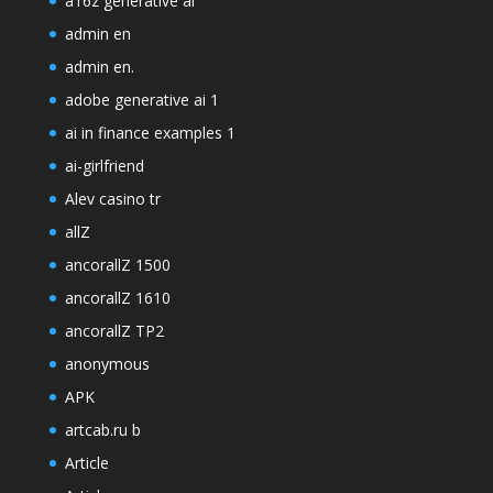
a16z generative ai
admin en
admin en.
adobe generative ai 1
ai in finance examples 1
ai-girlfriend
Alev casino tr
allZ
ancorallZ 1500
ancorallZ 1610
ancorallZ TP2
anonymous
APK
artcab.ru b
Article