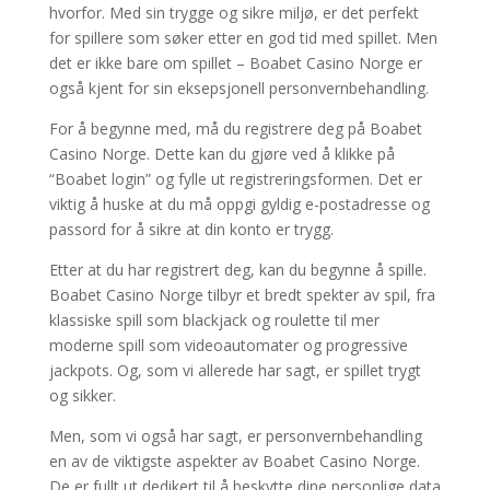
hvorfor. Med sin trygge og sikre miljø, er det perfekt
for spillere som søker etter en god tid med spillet. Men
det er ikke bare om spillet – Boabet Casino Norge er
også kjent for sin eksepsjonell personvernbehandling.
For å begynne med, må du registrere deg på Boabet
Casino Norge. Dette kan du gjøre ved å klikke på
“Boabet login” og fylle ut registreringsformen. Det er
viktig å huske at du må oppgi gyldig e-postadresse og
passord for å sikre at din konto er trygg.
Etter at du har registrert deg, kan du begynne å spille.
Boabet Casino Norge tilbyr et bredt spekter av spil, fra
klassiske spill som blackjack og roulette til mer
moderne spill som videoautomater og progressive
jackpots. Og, som vi allerede har sagt, er spillet trygt
og sikker.
Men, som vi også har sagt, er personvernbehandling
en av de viktigste aspekter av Boabet Casino Norge.
De er fullt ut dedikert til å beskytte dine personlige data