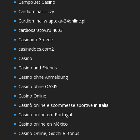
CampoBet Casino
Cardiominal – czy
Cardiominal w apteka-24online.pl
cardiosaratov.ru 4003
Casinado Greece
casinadoes.com2
Casino
Casino and Friends
Casino ohne Anmeldung
Casino ohne OASIS
Casino Online
Casinò online e scommesse sportive in Italia
Casino online em Portugal
Casino online en México
Casino Online, Giochi e Bonus