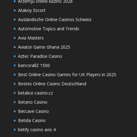
Ārzemju online kazino 2026
Ataköy Escort
Ausländische Online Casinos Schweiz
Automotive Topics and Trends
Avia Masters
Aviator Game Ghana 2025
Aztec Paradise Casino
bancorallZ 1500
Best Online Casino Games for UK Players in 2025
Bestes Online Casino Deutschland
betalice-casino.cz
Betano Casino
Betcave Casino
Betida Casino
betify casino avis 4