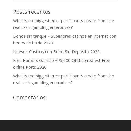
Posts recentes
What is the biggest error participants create from the
real cash gambling enterprises?
Bonos sin tanque » Superiores casinos en internet con
bonos de balde 2023
Nuevos Casinos con Bono Sin Depósito 2026
Free Harbors Gamble +25,000 Of the greatest Free
online Ports 2026
What is the biggest error participants create from the
real cash gambling enterprises?
Comentários