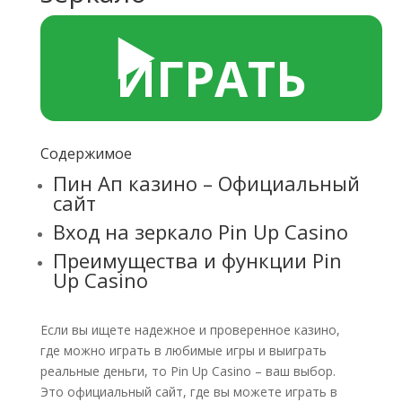
▶️
ИГРАТЬ
Содержимое
Пин Ап казино – Официальный
сайт
Вход на зеркало Pin Up Casino
Преимущества и функции Pin
Up Casino
Если вы ищете надежное и проверенное казино,
где можно играть в любимые игры и выиграть
реальные деньги, то Pin Up Casino – ваш выбор.
Это официальный сайт, где вы можете играть в