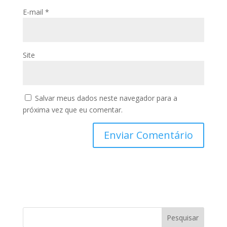
E-mail
*
Site
Salvar meus dados neste navegador para a
próxima vez que eu comentar.