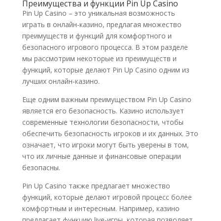
Преимущества и функции Pin Up Casino
Pin Up Casino – это уникальная возможность
играть в онлайн-казино, предлагая множество
преимуществ и функций для комфортного и
безопасного игрового процесса. В этом разделе
мы рассмотрим некоторые из преимуществ и
функций, которые делают Pin Up Casino одним из
лучших онлайн-казино.
Еще одним важным преимуществом Pin Up Casino
является его безопасность. Казино использует
современные технологии безопасности, чтобы
обеспечить безопасность игроков и их данных. Это
означает, что игроки могут быть уверены в том,
что их личные данные и финансовые операции
безопасны.
Pin Up Casino также предлагает множество
функций, которые делают игровой процесс более
комфортным и интересным. Например, казино
предлагает функцию live-игры, которая позволяет