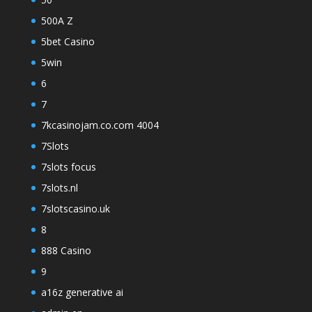
500A Z
5bet Casino
5win
6
7
7kcasinojam.co.com 4004
7Slots
7slots focus
7slots.nl
7slotscasino.uk
8
888 Casino
9
a16z generative ai