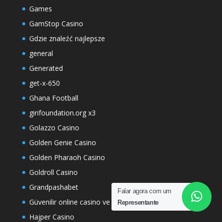
Games
GamStop Casino
Gdzie znaleźć najlepsze
general
Generated
get-x-650
Ghana Football
girifoundation.org x3
Golazzo Casino
Golden Genie Casino
Golden Pharaoh Casino
Goldroll Casino
Grandpashabet
Falar agora com um
Güvenilir online casino ve spor bahis platformu
Representante
Hajper Casino