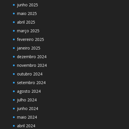
junho 2025
maio 2025
abril 2025
março 2025
fevereiro 2025
janeiro 2025
dezembro 2024
novembro 2024
outubro 2024
setembro 2024
agosto 2024
julho 2024
junho 2024
maio 2024
abril 2024