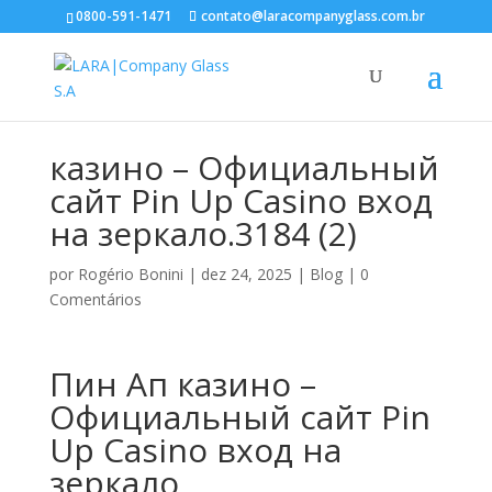
0800-591-1471
contato@laracompanyglass.com.br
казино – Официальный
сайт Pin Up Casino вход
на зеркало.3184 (2)
por
Rogério Bonini
|
dez 24, 2025
|
Blog
|
0
Comentários
Пин Ап казино –
Официальный сайт Pin
Up Casino вход на
зеркало