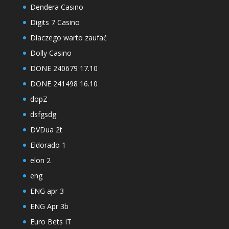
Dendera Casino
Digits 7 Casino
Dlaczego warto zaufać
Dolly Casino
DONE 240679 17.10
DONE 241498 16.10
dopZ
dsfgsdg
DVDua 2t
Eldorado 1
elon 2
eng
ENG apr 3
ENG Apr 3b
Euro Bets IT