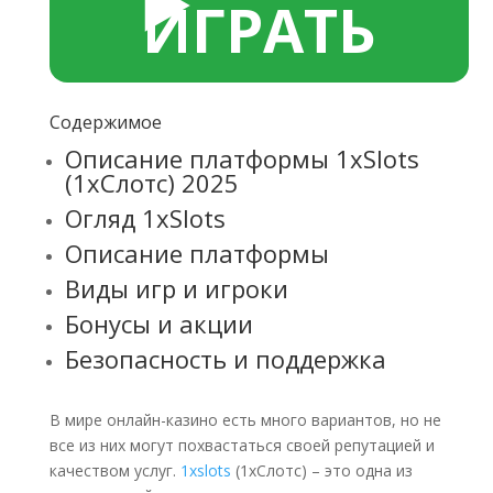
▶️
ИГРАТЬ
Содержимое
Описание платформы 1xSlots
(1хСлотс) 2025
Огляд 1xSlots
Описание платформы
Виды игр и игроки
Бонусы и акции
Безопасность и поддержка
В мире онлайн-казино есть много вариантов, но не
все из них могут похвастаться своей репутацией и
качеством услуг.
1xslots
(1хСлотс) – это одна из