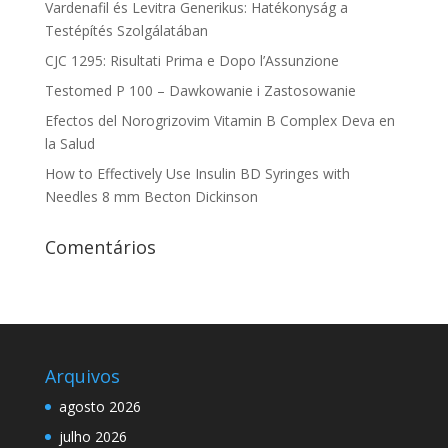
Vardenafil és Levitra Generikus: Hatékonyság a
Testépítés Szolgálatában
CJC 1295: Risultati Prima e Dopo l’Assunzione
Testomed P 100 – Dawkowanie i Zastosowanie
Efectos del Norogrizovim Vitamin B Complex Deva en
la Salud
How to Effectively Use Insulin BD Syringes with
Needles 8 mm Becton Dickinson
Comentários
Arquivos
agosto 2026
julho 2026