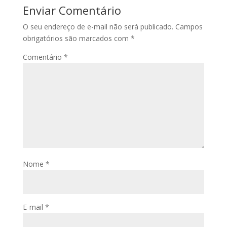
Enviar Comentário
O seu endereço de e-mail não será publicado.
Campos
obrigatórios são marcados com
*
Comentário
*
Nome
*
E-mail
*