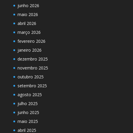
junho 2026
maio 2026
abril 2026
março 2026
fevereiro 2026
janeiro 2026
dezembro 2025
novembro 2025
outubro 2025
setembro 2025
agosto 2025
julho 2025
junho 2025
maio 2025
abril 2025