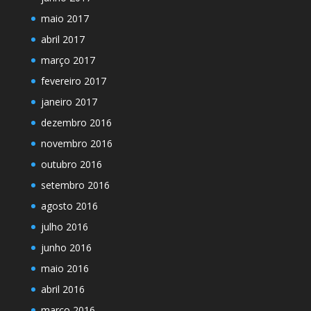
maio 2017
abril 2017
março 2017
fevereiro 2017
janeiro 2017
dezembro 2016
novembro 2016
outubro 2016
setembro 2016
agosto 2016
julho 2016
junho 2016
maio 2016
abril 2016
março 2016