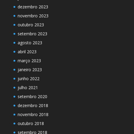
dezembro 2023
novembro 2023
outubro 2023
setembro 2023
agosto 2023
abril 2023
março 2023
janeiro 2023
junho 2022
julho 2021
setembro 2020
dezembro 2018
novembro 2018
outubro 2018
setembro 2018