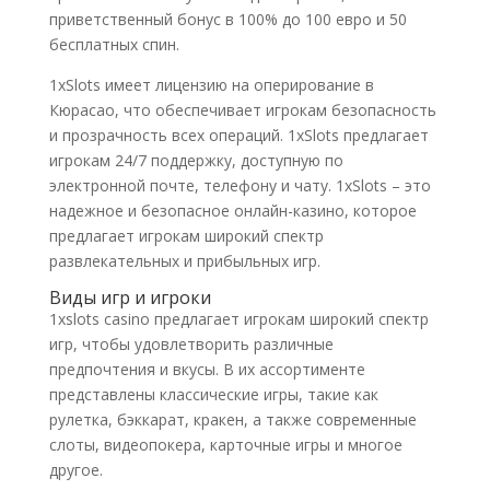
приветственный бонус в 100% до 100 евро и 50
бесплатных спин.
1xSlots имеет лицензию на оперирование в
Кюрасао, что обеспечивает игрокам безопасность
и прозрачность всех операций. 1xSlots предлагает
игрокам 24/7 поддержку, доступную по
электронной почте, телефону и чату. 1xSlots – это
надежное и безопасное онлайн-казино, которое
предлагает игрокам широкий спектр
развлекательных и прибыльных игр.
Виды игр и игроки
1xslots casino предлагает игрокам широкий спектр
игр, чтобы удовлетворить различные
предпочтения и вкусы. В их ассортименте
представлены классические игры, такие как
рулетка, бэккарат, кракен, а также современные
слоты, видеопокера, карточные игры и многое
другое.