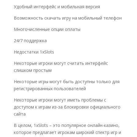
Удобный интерфейс и мобильная версия
Возможность скачать игру на мобильный телефон
Многочисленные опции оплаты
24/7 поддержка
Недостатки 1xSlots
Некоторые игроки могут считать интерфейс
слишком простым
Некоторые игры могут быть доступны только для
регистрированных пользователей
Некоторые игроки могут иметь проблемы с
доступом к играм из-за блокировки официального
сайта
В целом, 1xSlots – это популярное онлайн-казино,
которое предлагает игрокам широкий спектр игр и