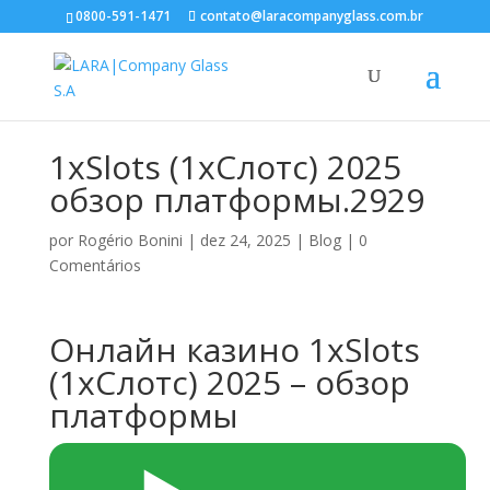
0800-591-1471
contato@laracompanyglass.com.br
1xSlots (1хСлотс) 2025
обзор платформы.2929
por
Rogério Bonini
|
dez 24, 2025
|
Blog
|
0
Comentários
Онлайн казино 1xSlots
(1хСлотс) 2025 – обзор
платформы