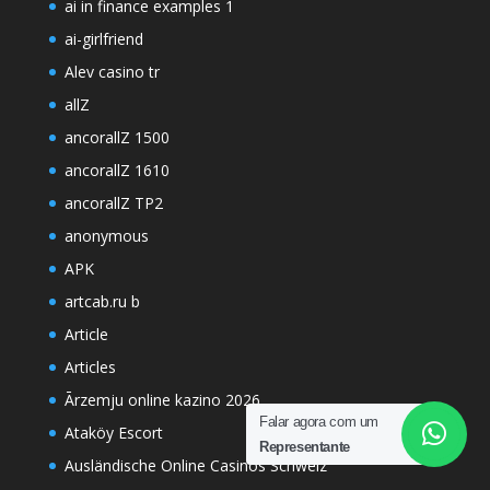
ai in finance examples 1
ai-girlfriend
Alev casino tr
allZ
ancorallZ 1500
ancorallZ 1610
ancorallZ TP2
anonymous
APK
artcab.ru b
Article
Articles
Ārzemju online kazino 2026
Falar agora com um
Ataköy Escort
Representante
Ausländische Online Casinos Schweiz