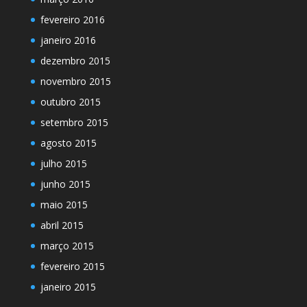
fevereiro 2016
janeiro 2016
dezembro 2015
novembro 2015
outubro 2015
setembro 2015
agosto 2015
julho 2015
junho 2015
maio 2015
abril 2015
março 2015
fevereiro 2015
janeiro 2015