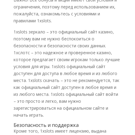
ограничения, поэтому перед использованием их,
пожалуйста, ознакомьтесь с условиями и
правилами 1xslots.
1xslots зеркало – это официальный сайт казино,
поэтому вам не нужно беспокоиться о
безопасности и безопасности своих данных.
1хслотс – это надежное и проверенное казино,
которое предлагает своим игрокам только лучшие
условия для игры. 1xslots официальный сайт
доступен для доступа в любое время и из любого
места. 1xslots скачать – это не рекомендуется, так
как официальный сайт доступен в любое время и
из любого места. 1xslots официальный сайт войти
– это просто и легко, вам нужно
зарегистрироваться на официальном сайте и
начать играть.
Безопасность и поддержка
Кроме того, 1xslots имеет лицензию, выдана