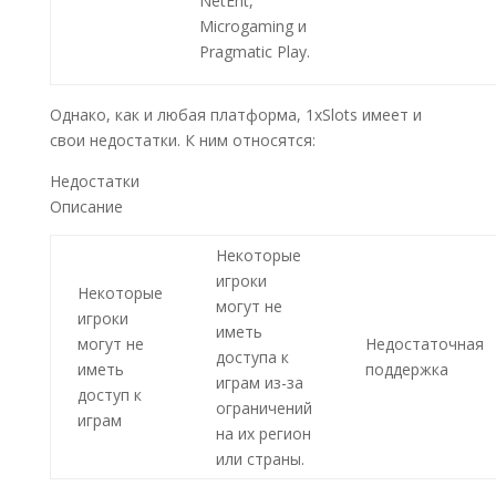
NetEnt,
Microgaming и
Pragmatic Play.
Однако, как и любая платформа, 1xSlots имеет и
свои недостатки. К ним относятся:
Недостатки
Описание
Некоторые
игроки
Некоторые
могут не
игроки
иметь
могут не
Недостаточная
доступа к
иметь
поддержка
играм из-за
доступ к
ограничений
играм
на их регион
или страны.