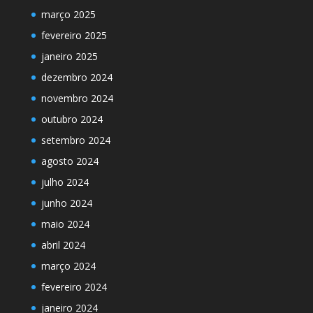
março 2025
fevereiro 2025
janeiro 2025
dezembro 2024
novembro 2024
outubro 2024
setembro 2024
agosto 2024
julho 2024
junho 2024
maio 2024
abril 2024
março 2024
fevereiro 2024
janeiro 2024