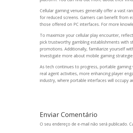
Cellular gaming venues generally offer a vast rang
for reduced screens. Gamers can benefit from ex
those offered on PC interfaces. For more knowl
To maximize your cellular play encounter, reflec
pick trustworthy gambling establishments with s
promotions. Additionally, familiarize yourself w
Investigate more about mobile gaming strategi
As tech continues to progress, portable gaming 
real agent activities, more enhancing player en
industry, where portable interfaces will occupy 
Enviar Comentário
O seu endereço de e-mail não será publicado.
C