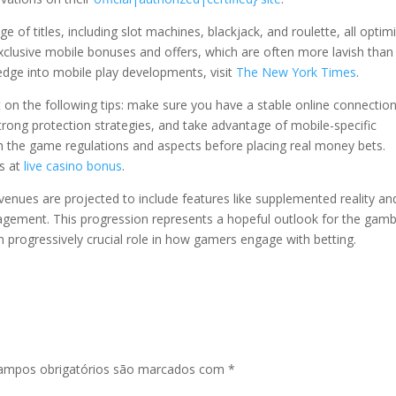
e of titles, including slot machines, blackjack, and roulette, all optim
clusive mobile bonuses and offers, which are often more lavish than
edge into mobile play developments, visit
The New York Times
.
t on the following tips: make sure you have a stable online connection
trong protection strategies, and take advantage of mobile-specific
ith the game regulations and aspects before placing real money bets.
es at
live casino bonus
.
venues are projected to include features like supplemented reality an
gagement. This progression represents a hopeful outlook for the gamb
an progressively crucial role in how gamers engage with betting.
ampos obrigatórios são marcados com
*