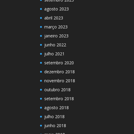
agosto 2023
abril 2023
março 2023
janeiro 2023
junho 2022
julho 2021
setembro 2020
dezembro 2018
novembro 2018
outubro 2018
setembro 2018
agosto 2018
julho 2018
junho 2018