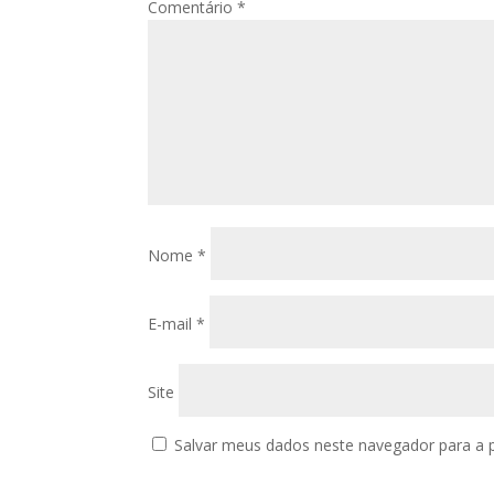
Comentário
*
Nome
*
E-mail
*
Site
Salvar meus dados neste navegador para a 