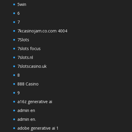
5win
6
7
7kcasinojam.co.com 4004
7Slots
7slots focus
7slots.nl
7slotscasino.uk
8
888 Casino
9
a16z generative ai
admin en
admin en.
adobe generative ai 1