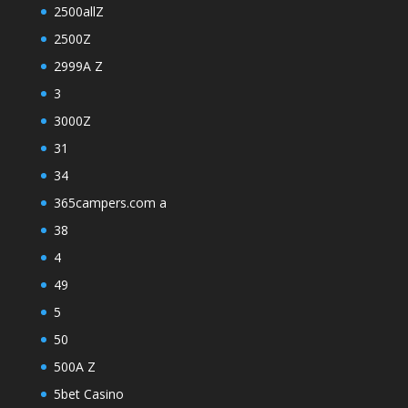
2500allZ
2500Z
2999A Z
3
3000Z
31
34
365campers.com a
38
4
49
5
50
500A Z
5bet Casino