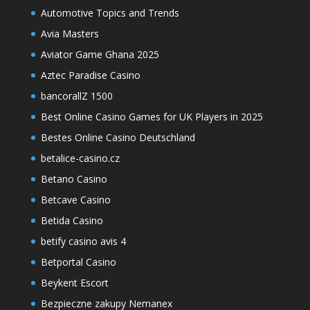
Automotive Topics and Trends
Avia Masters
Aviator Game Ghana 2025
Aztec Paradise Casino
bancorallZ 1500
Best Online Casino Games for UK Players in 2025
Bestes Online Casino Deutschland
betalice-casino.cz
Betano Casino
Betcave Casino
Betida Casino
betify casino avis 4
Betportal Casino
Beykent Escort
Bezpieczne zakupy Nemanex