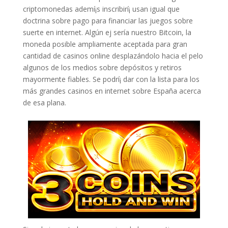
criptomonedas ademí¡s inscribirí¡ usan igual que
doctrina sobre pago para financiar las juegos sobre
suerte en internet. Algún ej serí­a nuestro Bitcoin, la
moneda posible ampliamente aceptada para gran
cantidad de casinos online desplazándolo hacia el pelo
algunos de los medios sobre depósitos y retiros
mayormente fiables. Se podrí¡ dar con la lista para los
más grandes casinos en internet sobre España acerca
de esa plana.