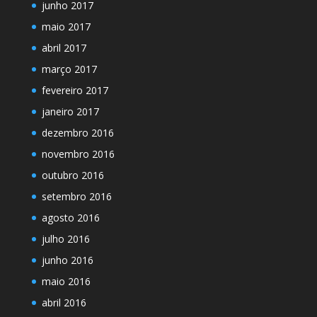
junho 2017
maio 2017
abril 2017
março 2017
fevereiro 2017
janeiro 2017
dezembro 2016
novembro 2016
outubro 2016
setembro 2016
agosto 2016
julho 2016
junho 2016
maio 2016
abril 2016