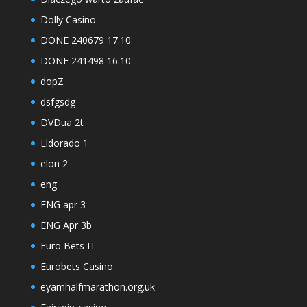
Dolly Casino
DONE 240679 17.10
DONE 241498 16.10
dopZ
dsfgsdg
DVDua 2t
Eldorado 1
elon 2
eng
ENG apr 3
ENG Apr 3b
Euro Bets IT
Eurobets Casino
eyamhalfmarathon.org.uk