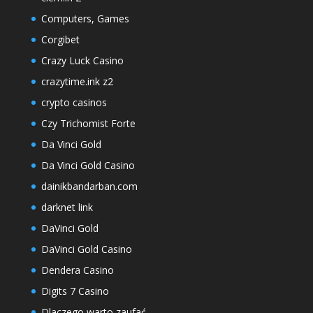
Computers, Games
Corgibet
Crazy Luck Casino
crazytime.ink z2
crypto casinos
Czy Trichomist Forte
Da Vinci Gold
Da Vinci Gold Casino
dainikbandarban.com
darknet link
DaVinci Gold
DaVinci Gold Casino
Dendera Casino
Digits 7 Casino
Dlaczego warto zaufać