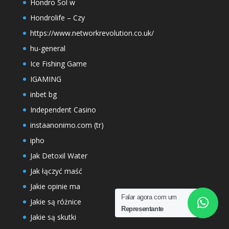
Hondro Sol w
Hondrolife – Czy
https://www.networkrevolution.co.uk/
hu-general
Ice Fishing Game
IGAMING
inbet bg
Independent Casino
instaanonimo.com (tr)
ipho
Jak Detoxil Water
Jak łączyć maść
Jakie opinie ma
Falar agora com um
Jakie są różnice
Representante
Jakie są skutki