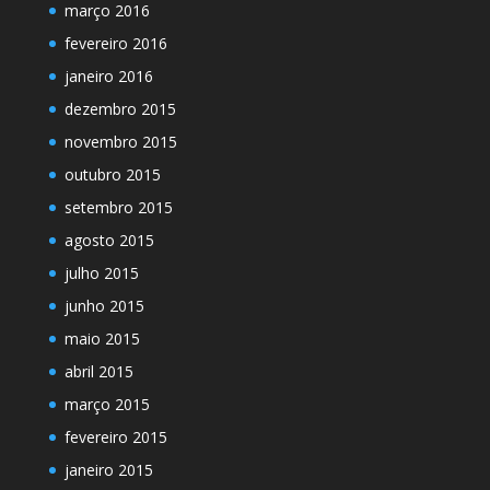
março 2016
fevereiro 2016
janeiro 2016
dezembro 2015
novembro 2015
outubro 2015
setembro 2015
agosto 2015
julho 2015
junho 2015
maio 2015
abril 2015
março 2015
fevereiro 2015
janeiro 2015