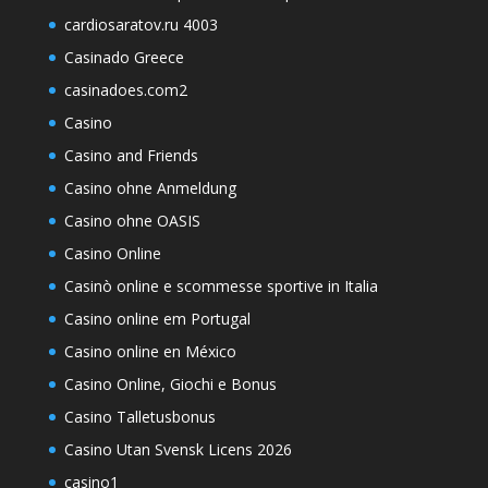
cardiosaratov.ru 4003
Casinado Greece
casinadoes.com2
Casino
Casino and Friends
Casino ohne Anmeldung
Casino ohne OASIS
Casino Online
Casinò online e scommesse sportive in Italia
Casino online em Portugal
Casino online en México
Casino Online, Giochi e Bonus
Casino Talletusbonus
Casino Utan Svensk Licens 2026
casino1