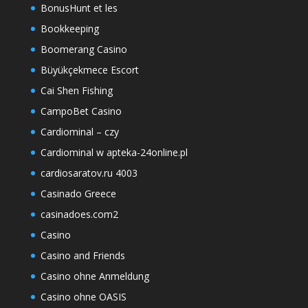
BonusHunt et les
Bookkeeping
Boomerang Casino
Büyükçekmece Escort
Cai Shen Fishing
CampoBet Casino
Cardiominal – czy
Cardiominal w apteka-24online.pl
cardiosaratov.ru 4003
Casinado Greece
casinadoes.com2
Casino
Casino and Friends
Casino ohne Anmeldung
Casino ohne OASIS