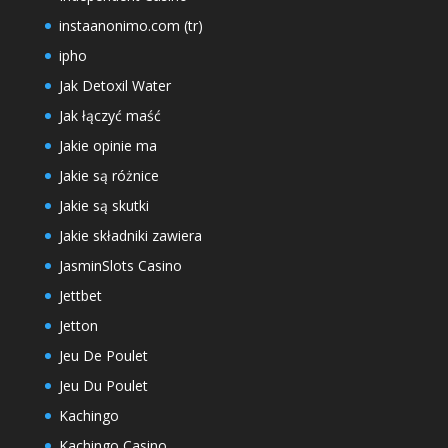
instaanonimo.com (tr)
ipho
Jak Detoxil Water
Jak łączyć maść
Jakie opinie ma
Jakie są różnice
Jakie są skutki
Jakie składniki zawiera
JasminSlots Casino
Jettbet
Jetton
Jeu De Poulet
Jeu Du Poulet
Kachingo
Kachingo Casino