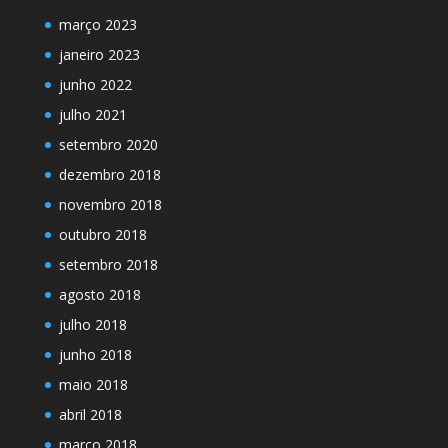
março 2023
janeiro 2023
junho 2022
julho 2021
setembro 2020
dezembro 2018
novembro 2018
outubro 2018
setembro 2018
agosto 2018
julho 2018
junho 2018
maio 2018
abril 2018
março 2018