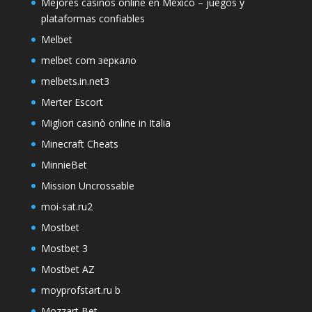
Mejores casinos online en México – juegos y
plataformas confiables
Melbet
melbet com зеркало
melbets.in.net3
Merter Escort
Migliori casinò online in Italia
Minecraft Cheats
MinnieBet
Mission Uncrossable
moi-sat.ru2
Mostbet
Mostbet 3
Mostbet AZ
moyprofstart.ru b
Mozzart Bet