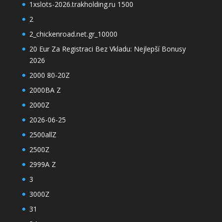
1xslots-2026.trakholding.ru 1500
2
2_chickenroad.net.gr_10000
20 Eur Za Registraci Bez Vkladu: Nejlepší Bonusy
2026
2000 80-20Z
2000BA Z
2000Z
2026-06-25
2500allZ
2500Z
2999A Z
3
3000Z
31