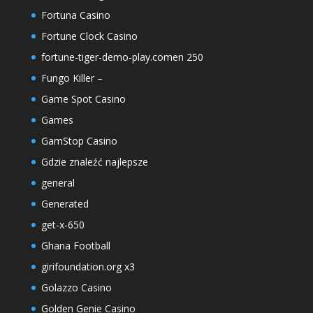
Fortuna Casino
Fortune Clock Casino
fortune-tiger-demo-play.comen 250
Fungo Killer –
Game Spot Casino
Games
GamStop Casino
Gdzie znaleźć najlepsze
general
Generated
get-x-650
Ghana Football
girifoundation.org x3
Golazzo Casino
Golden Genie Casino