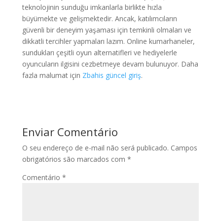
teknolojinin sunduğu imkanlarla birlikte hızla
büyümekte ve gelişmektedir. Ancak, katılımcıların
güvenli bir deneyim yaşaması için temkinli olmaları ve
dikkatli tercihler yapmaları lazım. Online kumarhaneler,
sundukları çeşitli oyun alternatifleri ve hediyelerle
oyuncuların ilgisini cezbetmeye devam bulunuyor. Daha
fazla malumat için
Zbahis güncel giriş
.
Enviar Comentário
O seu endereço de e-mail não será publicado.
Campos
obrigatórios são marcados com
*
Comentário
*