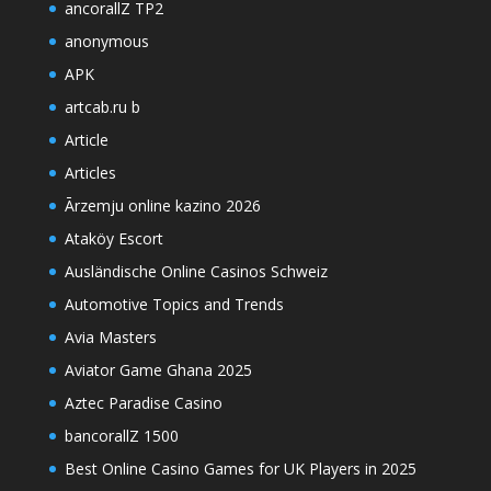
ancorallZ TP2
anonymous
APK
artcab.ru b
Article
Articles
Ārzemju online kazino 2026
Ataköy Escort
Ausländische Online Casinos Schweiz
Automotive Topics and Trends
Avia Masters
Aviator Game Ghana 2025
Aztec Paradise Casino
bancorallZ 1500
Best Online Casino Games for UK Players in 2025