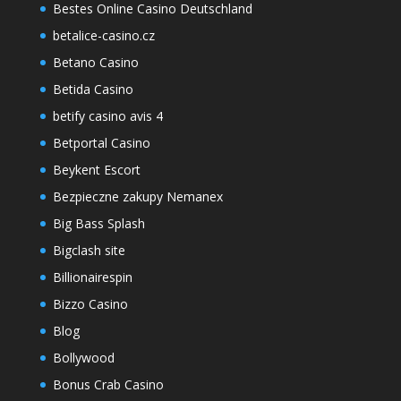
Bestes Online Casino Deutschland
betalice-casino.cz
Betano Casino
Betida Casino
betify casino avis 4
Betportal Casino
Beykent Escort
Bezpieczne zakupy Nemanex
Big Bass Splash
Bigclash site
Billionairespin
Bizzo Casino
Blog
Bollywood
Bonus Crab Casino