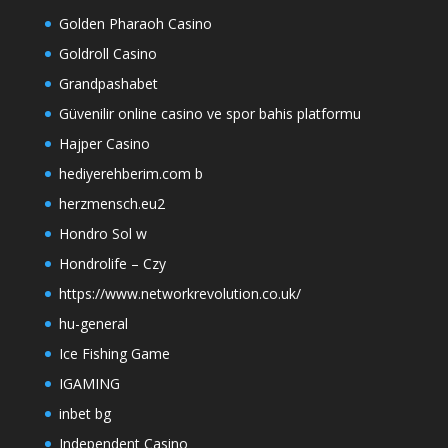
Golden Pharaoh Casino
Goldroll Casino
Grandpashabet
Güvenilir online casino ve spor bahis platformu
Hajper Casino
hediyerehberim.com b
herzmensch.eu2
Hondro Sol w
Hondrolife – Czy
https://www.networkrevolution.co.uk/
hu-general
Ice Fishing Game
IGAMING
inbet bg
Independent Casino