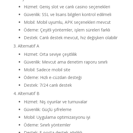
Hizmet: Geniş slot ve canlı casino seçenekleri
Güvenlik: SSL ve lisans bilgileri kontrol edilmeli
Mobil: Mobil uyumlu, APK seçenekleri mevcut
Ödeme: Çeşitli yöntemler, işlem süreleri farklı
Destek: Canlı destek mevcut, hız değişken olabilir
Alternatif A
Hizmet: Orta seviye çeşitlilik
Güvenlik: Mevcut ama denetim raporu sınırlı
Mobil: Sadece mobil site
Ödeme: Hızlı e-cüzdan desteği
Destek: 7/24 canlı destek
Alternatif B
Hizmet: Niş oyunlar ve turnuvalar
Güvenlik: Güçlü şifreleme
Mobil: Uygulama optimizasyonu iyi
Ödeme: Sınırlı yöntemler
Destek: E-posta destek ağırlıklı