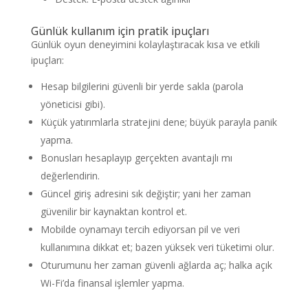
Günlük kullanım için pratik ipuçları
Günlük oyun deneyimini kolaylaştıracak kısa ve etkili
ipuçları:
Hesap bilgilerini güvenli bir yerde sakla (parola
yöneticisi gibi).
Küçük yatırımlarla stratejini dene; büyük parayla panik
yapma.
Bonusları hesaplayıp gerçekten avantajlı mı
değerlendirin.
Güncel giriş adresini sık değiştir; yani her zaman
güvenilir bir kaynaktan kontrol et.
Mobilde oynamayı tercih ediyorsan pil ve veri
kullanımına dikkat et; bazen yüksek veri tüketimi olur.
Oturumunu her zaman güvenli ağlarda aç; halka açık
Wi-Fi’da finansal işlemler yapma.