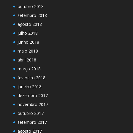
outubro 2018
setembro 2018
agosto 2018
julho 2018
junho 2018
maio 2018
abril 2018
março 2018
fevereiro 2018
janeiro 2018
dezembro 2017
novembro 2017
outubro 2017
setembro 2017
agosto 2017