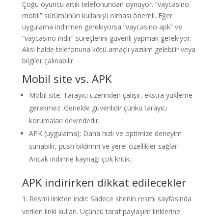
Çoğu oyuncu artık telefonundan oynuyor. “vaycasino
mobil” sürümünün kullanışlı olması önemli. Eğer
uygulama indirmen gerekiyorsa “vaycasino apk” ve
“vaycasino indir” süreçlerini güvenli yapmak gerekiyor.
Aksi halde telefonuna kötü amaçlı yazılım gelebilir veya
bilgiler çalınabilir.
Mobil site vs. APK
Mobil site: Tarayıcı üzerinden çalışır, ekstra yükleme
gerekmez. Genelde güvenlidir çünkü tarayıcı
korumaları devrededir.
APK (uygulama): Daha hızlı ve optimize deneyim
sunabilir, push bildirimi ve yerel özellikler sağlar.
Ancak indirme kaynağı çok kritik.
APK indirirken dikkat edilecekler
Resmi linkten indir: Sadece sitenin resmi sayfasında
verilen linki kullan. Üçüncü taraf paylaşım linklerine