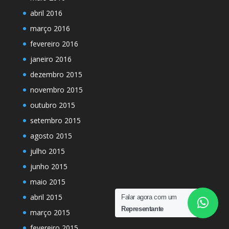
abril 2016
março 2016
fevereiro 2016
janeiro 2016
dezembro 2015
novembro 2015
outubro 2015
setembro 2015
agosto 2015
julho 2015
junho 2015
maio 2015
abril 2015
Falar agora com um
Representante
março 2015
fevereiro 2015