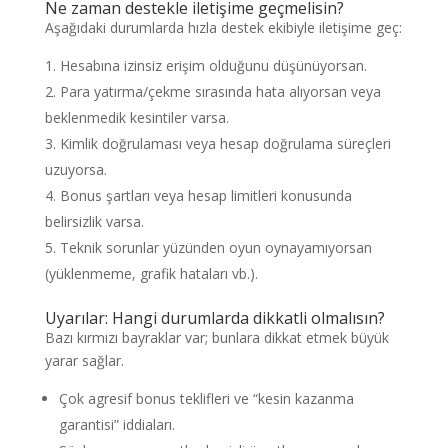
Ne zaman destekle iletişime geçmelisin?
Aşağıdaki durumlarda hızla destek ekibiyle iletişime geç:
Hesabına izinsiz erişim olduğunu düşünüyorsan.
Para yatırma/çekme sırasında hata alıyorsan veya
beklenmedik kesintiler varsa.
Kimlik doğrulaması veya hesap doğrulama süreçleri
uzuyorsa.
Bonus şartları veya hesap limitleri konusunda
belirsizlik varsa.
Teknik sorunlar yüzünden oyun oynayamıyorsan
(yüklenmeme, grafik hataları vb.).
Uyarılar: Hangi durumlarda dikkatli olmalısın?
Bazı kırmızı bayraklar var; bunlara dikkat etmek büyük
yarar sağlar.
Çok agresif bonus teklifleri ve “kesin kazanma
garantisi” iddiaları.