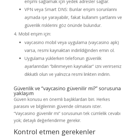
erişimi sağlamak için yedek adresler sağlar.
VPN veya Smart DNS: Bunlar erişim sorunlarını
aşmada işe yarayabilir, fakat kullanım şartlarını ve
güvenlik risklerini göz önünde bulundur.
Mobil erişim için:
vaycasino mobil veya uygulama (vaycasino apk)
varsa, resmi kaynaktan indirildiğinden emin ol.
Uygulama yüklerken telefonun güvenlik
ayarlarından “bilinmeyen kaynaklar” izni verirseniz
dikkatli olun ve yalnızca resmi linkten indirin.
Güvenlik ve “vaycasino güvenilir mi?” sorusuna
yaklaşım
Güven konusu en önemli başlıklardan biri. Herkes
parasını ve bilgilerinin güvende olmasını ister.
“Vaycasino güvenilir mi” sorusunun tek cümlelik cevabı
yok; detaylı değerlendirme gerekir.
Kontrol etmen gerekenler