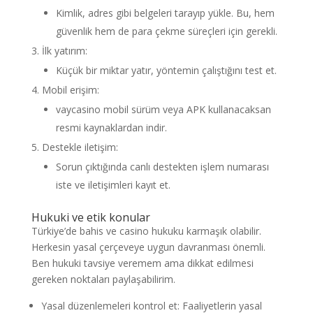
Kimlik, adres gibi belgeleri tarayıp yükle. Bu, hem
güvenlik hem de para çekme süreçleri için gerekli.
İlk yatırım:
Küçük bir miktar yatır, yöntemin çalıştığını test et.
Mobil erişim:
vaycasino mobil sürüm veya APK kullanacaksan
resmi kaynaklardan indir.
Destekle iletişim:
Sorun çıktığında canlı destekten işlem numarası
iste ve iletişimleri kayıt et.
Hukuki ve etik konular
Türkiye’de bahis ve casino hukuku karmaşık olabilir.
Herkesin yasal çerçeveye uygun davranması önemli.
Ben hukuki tavsiye veremem ama dikkat edilmesi
gereken noktaları paylaşabilirim.
Yasal düzenlemeleri kontrol et: Faaliyetlerin yasal