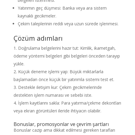
belgeleri istenmesi.
Yatırımın geç düşmesi: Banka veya ara sistem
kaynaklı gecikmeler.
Çekim taleplerinin reddi veya uzun sürede işlenmesi.
Çözüm adımları
Doğrulama belgelerini hazır tut: Kimlik, ikametgah,
ödeme yöntemi belgeleri gibi belgeleri önceden tarayıp
yükle.
Küçük deneme işlemi yap: Büyük miktarlarla
başlamadan önce küçük bir yatırımla sistemi test et.
Destekle iletişim kur: Çekim gecikmelerinde
destekten işlem numarası ve sebebi iste.
İşlem kayıtlarını sakla: Para yatırma/çekme dekontları
veya ekran görüntüleri ileride ihtiyacın olabilir.
Bonuslar, promosyonlar ve çevrim şartları
Bonuslar cazip ama dikkat edilmesi gereken tarafları