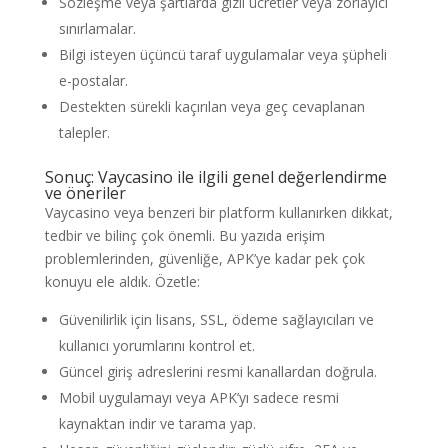
Sözleşme veya şartlarda gizli ücretler veya zorlayıcı
sınırlamalar.
Bilgi isteyen üçüncü taraf uygulamalar veya şüpheli
e-postalar.
Destekten sürekli kaçırılan veya geç cevaplanan
talepler.
Sonuç: Vaycasino ile ilgili genel değerlendirme
ve öneriler
Vaycasino veya benzeri bir platform kullanırken dikkat,
tedbir ve bilinç çok önemli. Bu yazıda erişim
problemlerinden, güvenliğe, APK’ye kadar pek çok
konuyu ele aldık. Özetle:
Güvenilirlik için lisans, SSL, ödeme sağlayıcıları ve
kullanıcı yorumlarını kontrol et.
Güncel giriş adreslerini resmi kanallardan doğrula.
Mobil uygulamayı veya APK’yı sadece resmi
kaynaktan indir ve tarama yap.