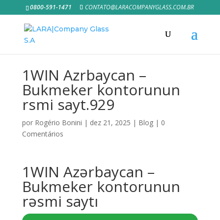
0800-591-1471
CONTATO@LARACOMPANYGLASS.COM.BR
1WIN Azrbaycan –
Bukmeker kontorunun
rsmi sayt.929
por
Rogério Bonini
|
dez 21, 2025
|
Blog
|
0
Comentários
1WIN Azərbaycan –
Bukmeker kontorunun
rəsmi saytı