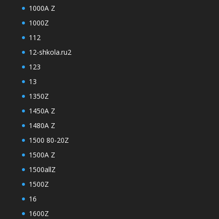
1000A Z
1000Z
112
12-shkola.ru2
123
13
1350Z
1450A Z
1480A Z
1500 80-20Z
1500A Z
1500allZ
1500Z
16
1600Z