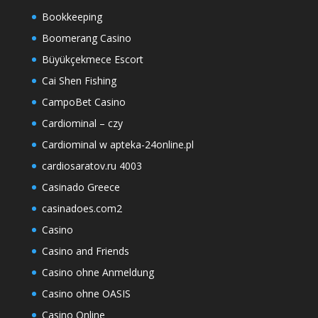
Bookkeeping
Boomerang Casino
Büyükçekmece Escort
Cai Shen Fishing
CampoBet Casino
Cardiominal – czy
Cardiominal w apteka-24online.pl
cardiosaratov.ru 4003
Casinado Greece
casinadoes.com2
Casino
Casino and Friends
Casino ohne Anmeldung
Casino ohne OASIS
Casino Online