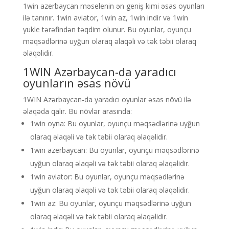
1win azerbaycan məselenin ən geniş kimi əsas oyunları
ilə tanınır. 1win aviator, 1win az, 1win indir və 1win
yukle tərəfindən təqdim olunur. Bu oyunlar, oyunçu
məqsədlərinə uyğun olaraq əlaqəli və tək təbii olaraq
əlaqəlidir.
1WIN Azərbaycan-da yaradıcı
oyunların əsas növü
1WIN Azərbaycan-da yaradıcı oyunlar əsas növü ilə
əlaqəda qalır. Bu növlər arasında:
1win oyna: Bu oyunlar, oyunçu məqsədlərinə uyğun
olaraq əlaqəli və tək təbii olaraq əlaqəlidir.
1win azerbaycan: Bu oyunlar, oyunçu məqsədlərinə
uyğun olaraq əlaqəli və tək təbii olaraq əlaqəlidir.
1win aviator: Bu oyunlar, oyunçu məqsədlərinə
uyğun olaraq əlaqəli və tək təbii olaraq əlaqəlidir.
1win az: Bu oyunlar, oyunçu məqsədlərinə uyğun
olaraq əlaqəli və tək təbii olaraq əlaqəlidir.