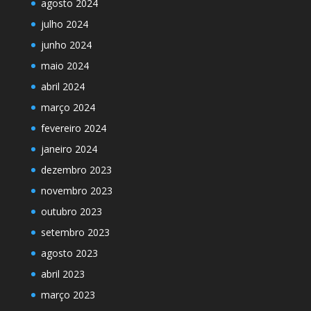
agosto 2024
julho 2024
junho 2024
maio 2024
abril 2024
março 2024
fevereiro 2024
janeiro 2024
dezembro 2023
novembro 2023
outubro 2023
setembro 2023
agosto 2023
abril 2023
março 2023