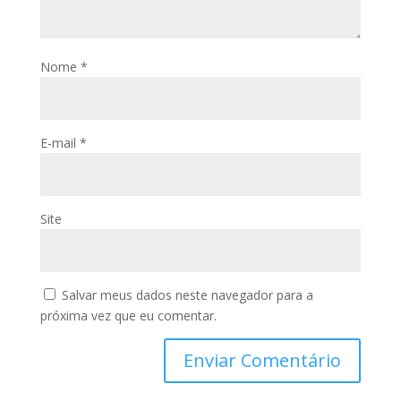
Nome
*
E-mail
*
Site
Salvar meus dados neste navegador para a
próxima vez que eu comentar.