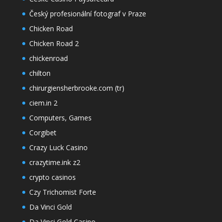
Český profesionální fotograf v Praze
Chicken Road
Chicken Road 2
chickenroad
chilton
chirurgiensherbrooke.com (tr)
ciem.in 2
Computers, Games
Corgibet
Crazy Luck Casino
crazytime.ink z2
crypto casinos
Czy Trichomist Forte
Da Vinci Gold
Da Vinci Gold Casino