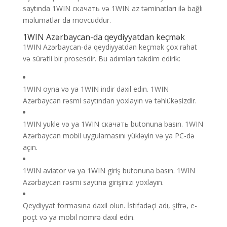
saytında 1WIN скачать və 1WIN az təminatları ilə bağlı
məlumatlar da mövcuddur.
1WIN Azərbaycan-da qeydiyyatdan keçmək
1WIN Azərbaycan-da qeydiyyatdan keçmək çox rahat
və sürətli bir prosesdir. Bu adımları takdim edirik:
1WIN oyna və ya 1WIN indir daxil edin. 1WIN
Azərbaycan rəsmi saytından yoxlayın və təhlükəsizdir.
1WIN yukle və ya 1WIN скачать butonuna basın. 1WIN
Azərbaycan mobil uygulamasını yükləyin və ya PC-də
açın.
1WIN aviator və ya 1WIN giriş butonuna basın. 1WIN
Azərbaycan rəsmi saytına girişinizi yoxlayın.
Qeydiyyat formasına daxil olun. İstifadəçi adı, şifrə, e-
poçt və ya mobil nömrə daxil edin.