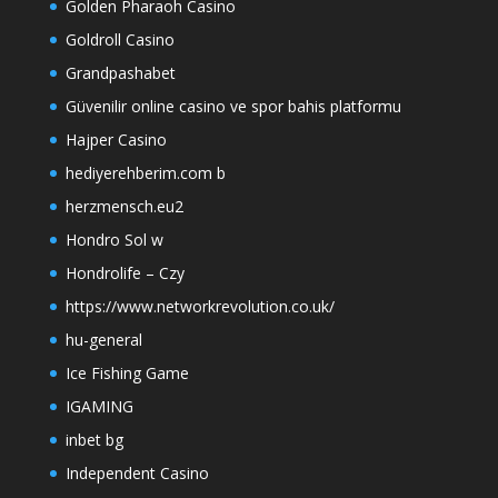
Golden Pharaoh Casino
Goldroll Casino
Grandpashabet
Güvenilir online casino ve spor bahis platformu
Hajper Casino
hediyerehberim.com b
herzmensch.eu2
Hondro Sol w
Hondrolife – Czy
https://www.networkrevolution.co.uk/
hu-general
Ice Fishing Game
IGAMING
inbet bg
Independent Casino