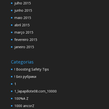
julho 2015
junho 2015
maio 2015
abril 2015
março 2015
fevereiro 2015
janeiro 2015
Categorias
! Boosting Safety Tips
! Без рубрики
1
1_lapapillote08.com_10000
100%A Z
1000 ancorZ