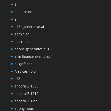
8
888 Casino
9
a16z generative ai
admin en
admin en.
adobe generative ai 1
ai in finance examples 1
ai-girlfriend
Alev casino tr
allZ
ancorallZ 1500
ancorallZ 1610
ancorallZ TP2
anonymous