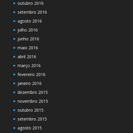
outubro 2016
setembro 2016
agosto 2016
julho 2016
junho 2016
maio 2016
abril 2016
março 2016
fevereiro 2016
janeiro 2016
dezembro 2015
novembro 2015
outubro 2015
setembro 2015
agosto 2015