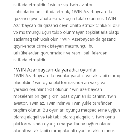
istifadə etməlidir. 1win az və 1win aviator
səhifələrindən istifadə etmək, 1WIN Azərbaycan-da
qazancı qeyri-əhatə etmək üçün tələb olunmur. 1WIN
Azərbaycan-da qazancı qeyri-əhatə etmək təhlükəli olur
və məzmunçu üçün tələb olunmayan təşkilatlarla əlaqə
saxlamaq təhlükəli olur. 1WIN Azərbaycan-da qazancı
qeyri-əhatə etmək istəyən məzmunçu, bu
təhlükələrdən qorunmalıdır və rəsmi səhifələrdən
istifadə etməlidir.
1WIN Azərbaycan-da yaradıcı oyunlar
1WIN Azərbaycan-da oyunlar yaratıcı və tək təbii olaraq
əlaqəlidir. 1win oyna platformasında ən yaxşı və
yaradıcı oyunlar təklif olunur. 1win azerbaycan
məselenin ən geniş kimi əsas oyunları ilə tanınır, 1win
aviator, 1win az, 1win indir və 1win yukle tərəfindən
təqdim olunur. Bu oyunlar, oyunçu məqsədlərinə uyğun
olaraq əlaqəli və tək təbii olaraq əlaqəlidir. 1win oyna
platformasında oyunçu məqsədlərinə uyğun olaraq
əlaqəli və tək təbii olaraq əlaqəli oyunlar təklif olunur.