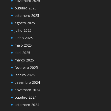
novembro 2025
outubro 2025
setembro 2025
agosto 2025
julho 2025
junho 2025
maio 2025
abril 2025
março 2025
fevereiro 2025
janeiro 2025
dezembro 2024
novembro 2024
outubro 2024
setembro 2024