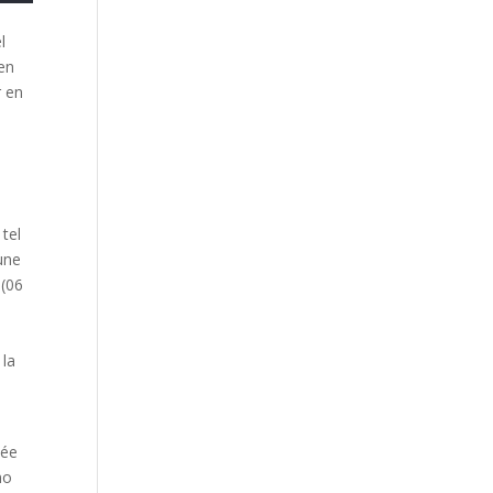
l
ien
r en
tel
’une
 (06
 la
tée
no