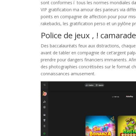
sont conformes í tous les normes mondiales dan
VIP gratification ma amour des parieurs via diff
points en compagnie de affection pour pour mis
rakebacks, les gratification perso et un pylône pri
Police de jeux , ! camarade
Des baccalauréats feux aux distractions, chaque
avant de tabler en compagnie de cet’argent pal
prendre pour dangers financiers immanents. Afin
des photographies concrétisées sur le format chan
connaissances amusement.