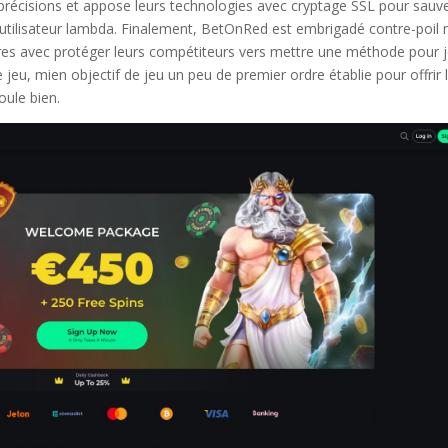
 précisions et appose leurs technologies avec cryptage SSL pour sauv
l’utilisateur lambda. Finalement, BetOnRed est embrigadé contre-poil
oires avec protéger leurs compétiteurs vers mettre une méthode pour 
jeu, mien objectif de jeu un peu de premier ordre établie pour offrir 
oule bien.