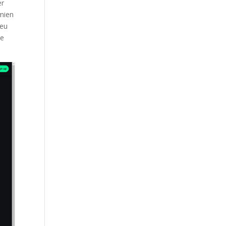
er
 mien
jeu
le