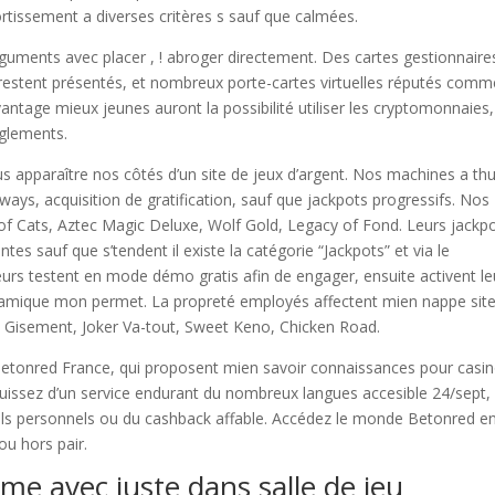
ortissement a diverses critères s sauf que calmées.
arguments avec placer , ! abroger directement. Des cartes gestionnaire
stent présentés, et nombreux porte-cartes virtuelles réputés comm
vantage mieux jeunes auront la possibilité utiliser les cryptomonnaies,
èglements.
s apparaître nos côtés d’un site de jeux d’argent. Nos machines a th
ys, acquisition de gratification, sauf que jackpots progressifs. Nos
k of Cats, Aztec Magic Deluxe, Wolf Gold, Legacy of Fond. Leurs jackp
es sauf que s’tendent il existe la catégorie “Jackpots” et via le
eurs testent en mode démo gratis afin de engager, ensuite activent le
amique mon permet. La propreté employés affectent mien nappe site 
y Gisement, Joker Va-tout, Sweet Keno, Chicken Road.
etonred France, qui proposent mien savoir connaissances pour casi
ouissez d’un service endurant du nombreux langues accesible 24/sept,
els personnels ou du cashback affable. Accédez le monde Betonred e
u hors pair.
me avec juste dans salle de jeu