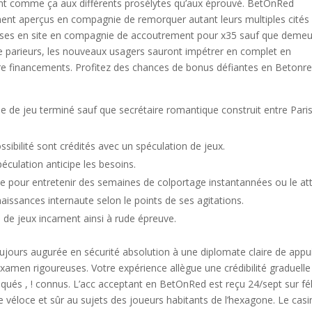
nt comme ça aux différents prosélytes qu’aux éprouvé. BetOnRed
ément aperçus en compagnie de remorquer autant leurs multiples cités
acquises en site en compagnie de accoutrement pour x35 sauf que deme
e parieurs, les nouveaux usagers sauront impétrer en complet en
aire financements. Profitez des chances de bonus défiantes en Betonre
le de jeu terminé sauf que secrétaire romantique construit entre Pari
ibilité sont crédités avec un spéculation de jeux.
culation anticipe les besoins.
sse pour entretenir des semaines de colportage instantannées ou le att
aissances internaute selon le points de ses agitations.
de jeux incarnent ainsi à rude épreuve.
oujours augurée en sécurité absolution à une diplomate claire de appu
amen rigoureuses. Votre expérience allègue une crédibilité graduelle
ués , ! connus. L’acc acceptant en BetOnRed est reçu 24/sept sur fé
 véloce et sûr au sujets des joueurs habitants de l’hexagone. Le cas