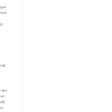
 que
urent
d,
s
rait
i des
 en
lidé
ino