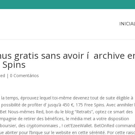
INICIA
s gratis sans avoir í archive e
 Spins
zed
|
0 Comentários
 la temps, éprouvez lequel toi-même devenez tout de suite éligible à
ossibilité de profiter d’ jusqu’à 450 €, 175 Free Spins. Avec annihiler 
 Bet Nous-mêmes Red, bon du le blog “Retraits”, optez ce smart des
mpagnie de retirer des bénéfices, le média met a votre disposition
nt boursier, des cryptomonnaies , ! cet’EzeeWallet. BetOnRed comman
ue abriter pour l’brique sur le website en cette sérénité. Por cette rais