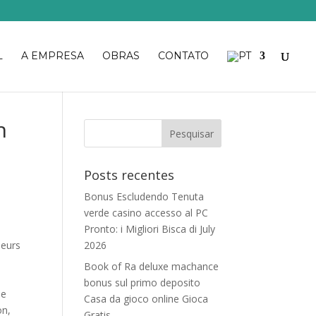
L
A EMPRESA
OBRAS
CONTATO
n
Posts recentes
Bonus Escludendo Tenuta
verde casino accesso al PC
Pronto: i Migliori Bisca di July
leurs
2026
Book of Ra deluxe machance
bonus sul primo deposito
de
Casa da gioco online Gioca
on,
Gratis