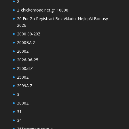
2
2_chickenroad.net.gr_10000
20 Eur Za Registraci Bez Vkladu: Nejlepší Bonusy
2026
2000 80-20Z
2000BA Z
2000Z
2026-06-25
2500allZ
2500Z
2999A Z
3
3000Z
31
34
365campers.com a