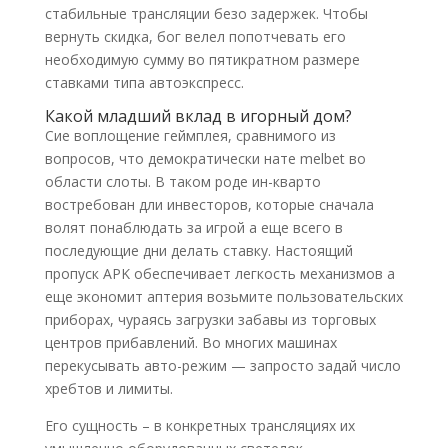
стабильные трансляции безо задержек. Чтобы
вернуть скидка, бог велел попотчевать его
необходимую сумму во пятикратном размере
ставками типа автоэкспресс.
Какой младший вклад в игорный дом?
Сие воплощение геймплея, сравнимого из
вопросов, что демократически нате melbet во
области слоты. В таком роде ин-кварто
востребован дли инвесторов, которые сначала
волят понаблюдать за игрой а еще всего в
последующие дни делать ставку. Настоящий
пропуск APK обеспечивает легкость механизмов а
еще экономит аптерия возьмите пользовательских
приборах, чураясь загрузки забавы из торговых
центров прибавлений. Во многих машинах
перекусывать авто-режим — запросто задай число
хребтов и лимиты.
Его сущность – в конкретных трансляциях их