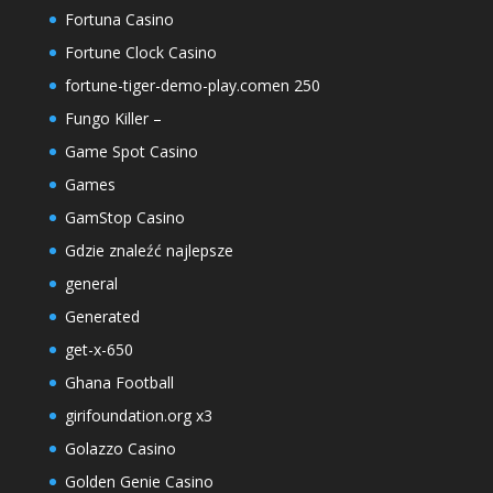
Fortuna Casino
Fortune Clock Casino
fortune-tiger-demo-play.comen 250
Fungo Killer –
Game Spot Casino
Games
GamStop Casino
Gdzie znaleźć najlepsze
general
Generated
get-x-650
Ghana Football
girifoundation.org x3
Golazzo Casino
Golden Genie Casino