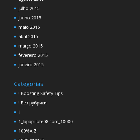
julho 2015
junho 2015
maio 2015
abril 2015
março 2015
fevereiro 2015
janeiro 2015
Categorias
! Boosting Safety Tips
! Без рубрики
1
1_lapapillote08.com_10000
100%A Z