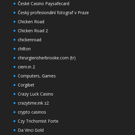
České Casino Paysafecard
Český profesionální fotograf v Praze
Chicken Road
Chicken Road 2
chickenroad
chilton
chirurgiensherbrooke.com (tr)
ciem.in 2
Computers, Games
Corgibet
Crazy Luck Casino
crazytime.ink z2
crypto casinos
Czy Trichomist Forte
Da Vinci Gold