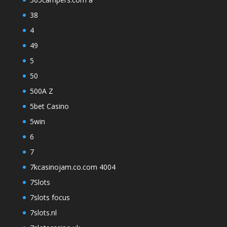
38
4
49
5
50
500A Z
5bet Casino
5win
6
7
7kcasinojam.co.com 4004
7Slots
7slots focus
7slots.nl