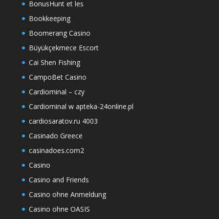
BonusHunt et les
Bookkeeping
Boomerang Casino
Büyükçekmece Escort
Cai Shen Fishing
CampoBet Casino
Cardiominal – czy
Cardiominal w apteka-24online.pl
cardiosaratov.ru 4003
Casinado Greece
casinadoes.com2
Casino
Casino and Friends
Casino ohne Anmeldung
Casino ohne OASIS