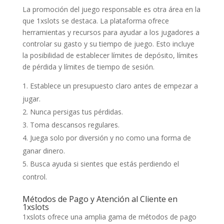
La promoción del juego responsable es otra área en la
que 1xslots se destaca. La plataforma ofrece
herramientas y recursos para ayudar a los jugadores a
controlar su gasto y su tiempo de juego. Esto incluye
la posibilidad de establecer límites de depósito, límites
de pérdida y límites de tiempo de sesión.
Establece un presupuesto claro antes de empezar a
jugar.
Nunca persigas tus pérdidas.
Toma descansos regulares.
Juega solo por diversión y no como una forma de
ganar dinero.
Busca ayuda si sientes que estás perdiendo el
control.
Métodos de Pago y Atención al Cliente en
1xslots
1xslots ofrece una amplia gama de métodos de pago