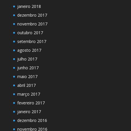
janeiro 2018
dezembro 2017
novembro 2017
outubro 2017
setembro 2017
agosto 2017
julho 2017
junho 2017
maio 2017
abril 2017
março 2017
fevereiro 2017
janeiro 2017
dezembro 2016
novembro 2016