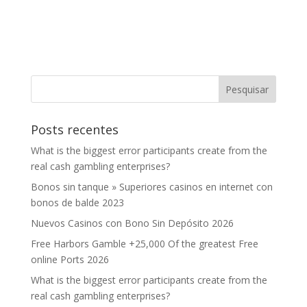
Posts recentes
What is the biggest error participants create from the
real cash gambling enterprises?
Bonos sin tanque » Superiores casinos en internet con
bonos de balde 2023
Nuevos Casinos con Bono Sin Depósito 2026
Free Harbors Gamble +25,000 Of the greatest Free
online Ports 2026
What is the biggest error participants create from the
real cash gambling enterprises?