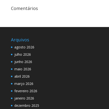
Comentários
Arquivos
agosto 2026
julho 2026
junho 2026
maio 2026
abril 2026
março 2026
fevereiro 2026
janeiro 2026
dezembro 2025