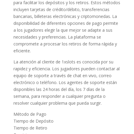
para facilitar los depósitos y los retiros. Estos métodos
incluyen tarjetas de crédito/débito, transferencias
bancarias, billeteras electrónicas y criptomonedas. La
disponibilidad de diferentes opciones de pago permite
a los jugadores elegir la que mejor se adapte a sus
necesidades y preferencias. La plataforma se
compromete a procesar los retiros de forma rápida y
eficiente.
La atención al cliente de 1xslots es conocida por su
rapidez y eficiencia. Los jugadores pueden contactar al
equipo de soporte a través de chat en vivo, correo
electrónico o teléfono. Los agentes de soporte están
disponibles las 24 horas del día, los 7 días de la
semana, para responder a cualquier pregunta o
resolver cualquier problema que pueda surgir.
Método de Pago
Tiempo de Depósito
Tiempo de Retiro