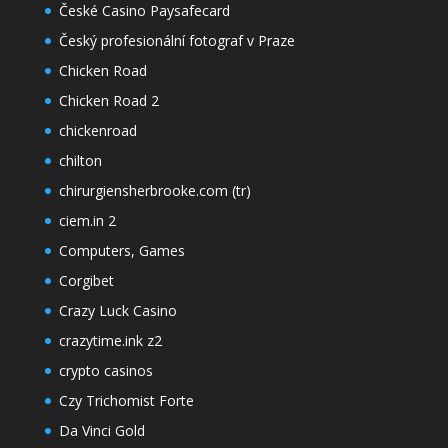
České Casino Paysafecard
Český profesionální fotograf v Praze
Chicken Road
Chicken Road 2
chickenroad
chilton
chirurgiensherbrooke.com (tr)
ciem.in 2
Computers, Games
Corgibet
Crazy Luck Casino
crazytime.ink z2
crypto casinos
Czy Trichomist Forte
Da Vinci Gold