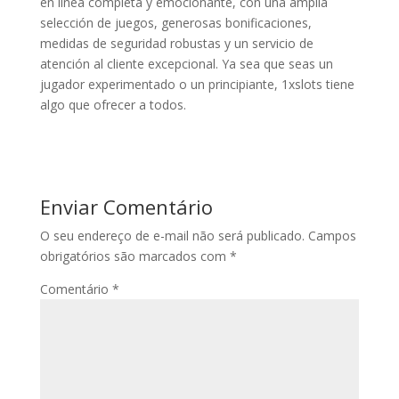
en línea completa y emocionante, con una amplia
selección de juegos, generosas bonificaciones,
medidas de seguridad robustas y un servicio de
atención al cliente excepcional. Ya sea que seas un
jugador experimentado o un principiante, 1xslots tiene
algo que ofrecer a todos.
Enviar Comentário
O seu endereço de e-mail não será publicado.
Campos
obrigatórios são marcados com
*
Comentário
*