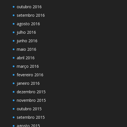
outubro 2016
setembro 2016
agosto 2016
julho 2016
junho 2016
maio 2016
abril 2016
março 2016
fevereiro 2016
janeiro 2016
dezembro 2015
novembro 2015
outubro 2015
setembro 2015
agosto 2015