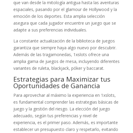
que van desde la mitología antigua hasta las aventuras
espaciales, pasando por el glamour de Hollywood y la
emoción de los deportes. Esta amplia selección
asegura que cada jugador encuentre un juego que se
adapte a sus preferencias individuales.
La constante actualización de la biblioteca de juegos
garantiza que siempre haya algo nuevo por descubrir.
Además de las tragamonedas, 1xslots ofrece una
amplia gama de juegos de mesa, incluyendo diferentes
variantes de ruleta, blackjack, póker y baccarat.
Estrategias para Maximizar tus
Oportunidades de Ganancia
Para aprovechar al máximo la experiencia en 1xslots,
es fundamental comprender las estrategias básicas de
juego y la gestión del riesgo. La elección del juego
adecuado, según tus preferencias y nivel de
experiencia, es el primer paso. Además, es importante
establecer un presupuesto claro y respetarlo, evitando