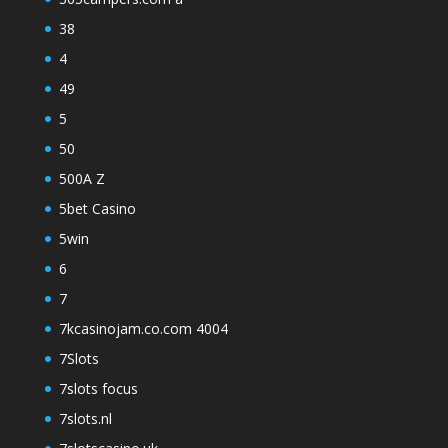
38
4
49
5
50
500A Z
5bet Casino
5win
6
7
7kcasinojam.co.com 4004
7Slots
7slots focus
7slots.nl