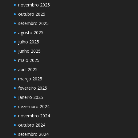
novembro 2025
outubro 2025
setembro 2025
agosto 2025
julho 2025
junho 2025
maio 2025
abril 2025
março 2025
fevereiro 2025
janeiro 2025
dezembro 2024
novembro 2024
outubro 2024
setembro 2024