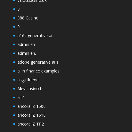
7slotscasino.uk
8
888 Casino
9
a16z generative ai
admin en
admin en.
adobe generative ai 1
ai in finance examples 1
ai-girlfriend
Alev casino tr
allZ
ancorallZ 1500
ancorallZ 1610
ancorallZ TP2