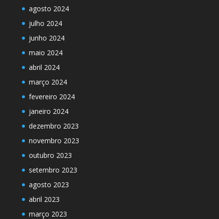
agosto 2024
julho 2024
junho 2024
maio 2024
abril 2024
março 2024
fevereiro 2024
janeiro 2024
dezembro 2023
novembro 2023
outubro 2023
setembro 2023
agosto 2023
abril 2023
março 2023