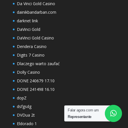
Da Vinci Gold Casino
dainikbandarban.com
darknet link
DaVinci Gold
DaVinci Gold Casino
Dendera Casino
Digits 7 Casino
Dlaczego warto zaufać
Dolly Casino
DONE 240679 17.10
DONE 241498 16.10
dopZ
dsfgsdg
Falar agora com um
DVDua 2t
Representante
Eldorado 1