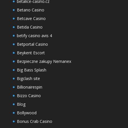
betalice-casino.cz
Betano Casino
Betcave Casino
Betida Casino
betify casino avis 4
Betportal Casino
Beykent Escort
Bezpieczne zakupy Nemanex
Big Bass Splash
Bigclash site
Billionairespin
Bizzo Casino
Blog
Bollywood
Bonus Crab Casino