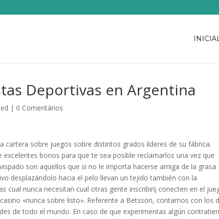
INICIA
tas Deportivas en Argentina
zed
|
0 Comentários
 cartera sobre juegos sobre distintos grados líderes de su fábrica.
 excelentes bonos para que te sea posible reclamarlos una vez que
avispado son aquellos que si no le importa hacerse amiga de la grasa
ivo desplazándolo hacia el pelo llevan un tejido también con la
as cual nunca necesitan cual otras gente inscribirí¡ conecten en el jue
 casino «nunca sobre listo». Referente a Betsson, contamos con los 
idades de todo el mundo. En caso de que experimentas algún contrati