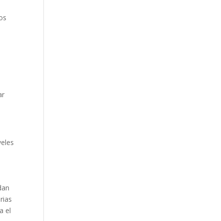
tos
ar
veles
dan
rias
a el