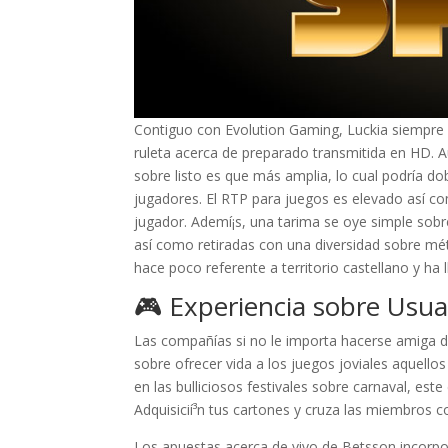
Contiguo con Evolution Gaming, Luckia siempre 
ruleta acerca de preparado transmitida en HD. A
sobre listo es que más amplia, lo cual podría d
jugadores. El RTP para juegos es elevado así­ 
jugador. Ademí¡s, una tarima se oye simple sobr
así­ como retiradas con una diversidad sobre mét
hace poco referente a territorio castellano y ha 
🎮 Experiencia sobre Usua
Las compañías si no le importa hacerse amiga d
sobre ofrecer vida a los juegos joviales aquello
en las bulliciosos festivales sobre carnaval, est
Adquisicií³n tus cartones y cruza las miembros c
Los apuestas acerca de vivo de Betsson incorpor