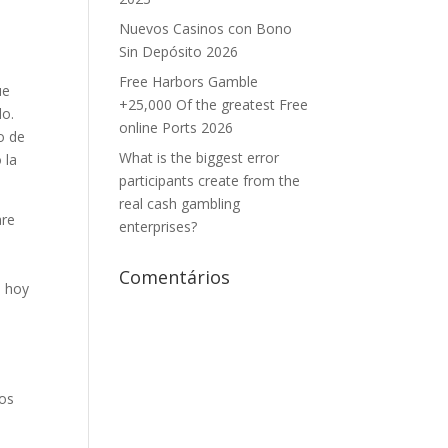
Nuevos Casinos con Bono
Sin Depósito 2026
Free Harbors Gamble
ue
+25,000 Of the greatest Free
do.
online Ports 2026
o de
What is the biggest error
 la
participants create from the
real cash gambling
are
enterprises?
Comentários
e hoy
los