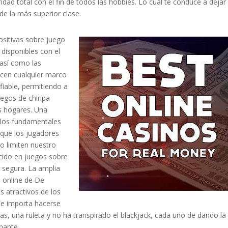
ridad total con el fin de todos las hobbies. Lo cual te conduce a dejar
de la más superior clase.
sitivas sobre juego
o disponibles con el
así­ como las
lecen cualquier marco
iable, permitiendo a
uegos de chiripa
as hogares. Una
gulos fundamentales
 que los jugadores
o limiten nuestro
cido en juegos sobre
o segura. La amplia
s online de De
s atractivos de los
 le importa hacerse
, una ruleta y no ha transpirado el blackjack, cada uno de dando la
nante.