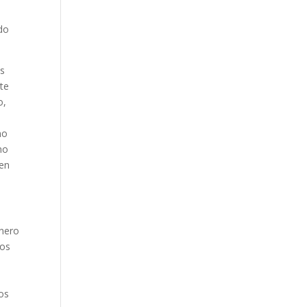
ndo
os
te
o,
no
no
 en
inero
ros
los