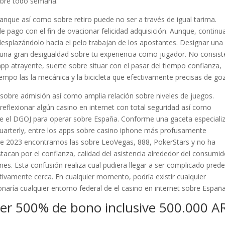
obre todo semana.
anque así­ como sobre retiro puede no ser a través de igual tarima.
de pago con el fin de ovacionar felicidad adquisición. Aunque, continu
esplazándolo hacia el pelo trabajan de los apostantes. Designar una
una gran desigualdad sobre tu experiencia como jugador. No consist
pp atrayente, suerte sobre situar con el pasar del tiempo confianza,
iempo las la mecánica y la bicicleta que efectivamente precisas de goz
bre admisión así­ como amplia relación sobre niveles de juegos.
flexionar algún casino en internet con total seguridad así­ como
de el DGOJ para operar sobre España. Conforme una gaceta especiali
uarterly, entre los apps sobre casino iphone más profusamente
re 2023 encontramos las sobre LeoVegas, 888, PokerStars y no ha
stacan por el confianza, calidad del asistencia alrededor del consumid
es. Esta confusión realiza cual pudiera llegar a ser complicado prede
lativamente cerca. En cualquier momento, podría existir cualquier
naría cualquier entorno federal de el casino en internet sobre España
er 500% de bono inclusive 500.000 A