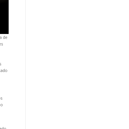
a de
es
s
izado
os
do
rado