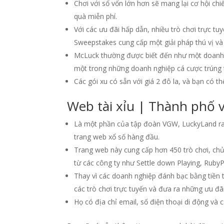
Chơi với số vốn lớn hơn sẽ mang lại cơ hội chi
quà miễn phí.
Với các ưu đãi hấp dẫn, nhiều trò chơi trực t
Sweepstakes cung cấp một giải pháp thú vị và
McLuck thường được biết đến như một doanh 
một trong những doanh nghiệp cá cược trúng t
Các gói xu có sẵn với giá 2 đô la, và bạn có th
Web tài xỉu | Thành phố v
Là một phần của tập đoàn VGW, LuckyLand ra 
trang web xổ số hàng đầu.
Trang web này cung cấp hơn 450 trò chơi, chủ y
từ các công ty như Settle down Playing, Ruby
Thay vì các doanh nghiệp đánh bạc bằng tiền t
các trò chơi trực tuyến và đưa ra những ưu đã
Họ có địa chỉ email, số điện thoại di động và 