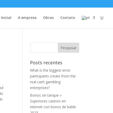
Inicial
A empresa
Obras
Contato
Posts recentes
What is the biggest error
participants create from the
real cash gambling
 sẻ
enterprises?
ác
Bonos sin tanque »
nh
Superiores casinos en
internet con bonos de balde
2023