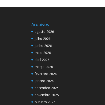
Arquivos
agosto 2026
julho 2026
junho 2026
maio 2026
abril 2026
março 2026
fevereiro 2026
janeiro 2026
dezembro 2025
novembro 2025
outubro 2025