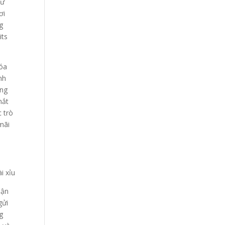
hư
ơi
g
its
hóa
nh
ung
mắt
 trò
mãi
hận
gửi
g