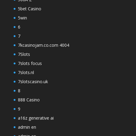
5bet Casino
5win
6
7
7kcasinojam.co.com 4004
7Slots
7slots focus
7slots.nl
7slotscasino.uk
8
888 Casino
9
a16z generative ai
admin en