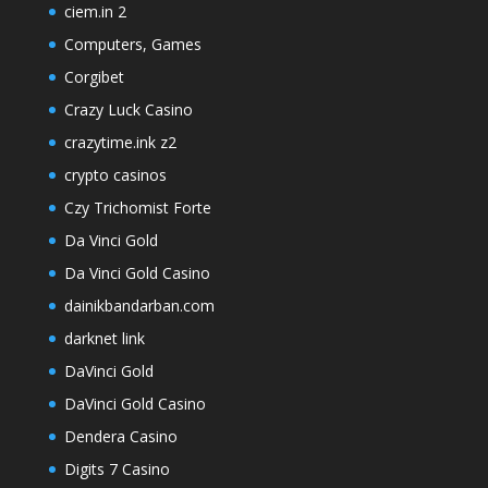
ciem.in 2
Computers, Games
Corgibet
Crazy Luck Casino
crazytime.ink z2
crypto casinos
Czy Trichomist Forte
Da Vinci Gold
Da Vinci Gold Casino
dainikbandarban.com
darknet link
DaVinci Gold
DaVinci Gold Casino
Dendera Casino
Digits 7 Casino