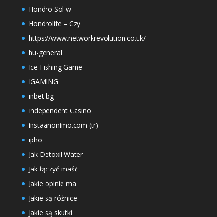
Hondro Sol w
Hondrolife – Czy
https://www.networkrevolution.co.uk/
hu-general
Ice Fishing Game
IGAMING
inbet bg
Independent Casino
instaanonimo.com (tr)
ipho
Jak Detoxil Water
Jak łączyć maść
Jakie opinie ma
Jakie są różnice
Jakie są skutki