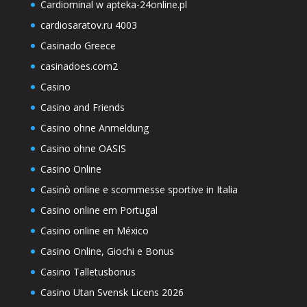
Cardiominal w apteka-24online.pl
cardiosaratov.ru 4003
Casinado Greece
casinadoes.com2
Casino
Casino and Friends
Casino ohne Anmeldung
Casino ohne OASIS
Casino Online
Casinò online e scommesse sportive in Italia
Casino online em Portugal
Casino online en México
Casino Online, Giochi e Bonus
Casino Talletusbonus
Casino Utan Svensk Licens 2026