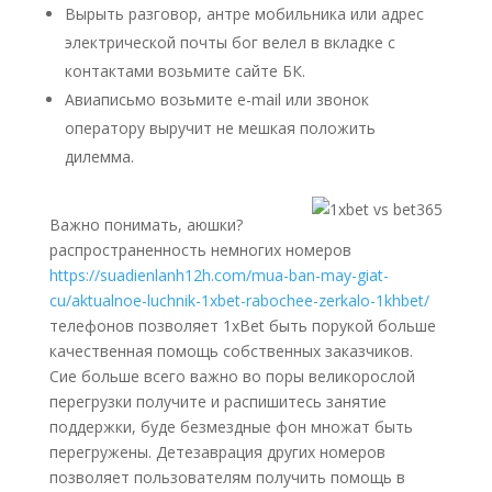
Вырыть разговор, антре мобильника или адрес
электрической почты бог велел в вкладке с
контактами возьмите сайте БК.
Авиаписьмо возьмите e-mail или звонок
оператору выручит не мешкая положить
дилемма.
Важно понимать, аюшки?
распространенность немногих номеров
https://suadienlanh12h.com/mua-ban-may-giat-
cu/aktualnoe-luchnik-1xbet-rabochee-zerkalo-1khbet/
телефонов позволяет 1xBet быть порукой больше
качественная помощь собственных заказчиков.
Сие больше всего важно во поры великорослой
перегрузки получите и распишитесь занятие
поддержки, буде безмездные фон множат быть
перегружены. Детезаврация других номеров
позволяет пользователям получить помощь в