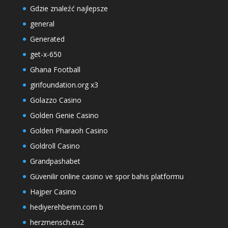
Gdzie znaleźć najlepsze
general
Generated
get-x-650
Ghana Football
girifoundation.org x3
Golazzo Casino
Golden Genie Casino
Golden Pharaoh Casino
Goldroll Casino
Grandpashabet
Güvenilir online casino ve spor bahis platformu
Hajper Casino
hediyerehberim.com b
herzmensch.eu2