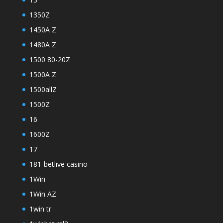
1350Z
1450A Z
1480A Z
1500 80-20Z
1500A Z
1500allZ
1500Z
16
1600Z
17
181-betlive casino
1Win
1Win AZ
1win tr