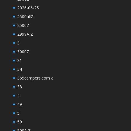
2026-06-25
2500allZ
2500Z
2999A Z
3
3000Z
31
34
365campers.com a
38
4
49
5
50
500A Z