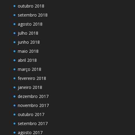
outubro 2018
setembro 2018
agosto 2018
julho 2018
junho 2018
maio 2018
abril 2018
março 2018
fevereiro 2018
janeiro 2018
dezembro 2017
novembro 2017
outubro 2017
setembro 2017
agosto 2017