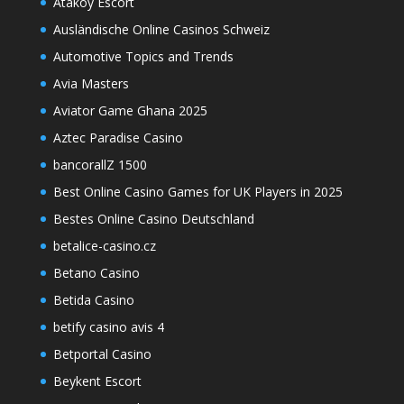
Ataköy Escort
Ausländische Online Casinos Schweiz
Automotive Topics and Trends
Avia Masters
Aviator Game Ghana 2025
Aztec Paradise Casino
bancorallZ 1500
Best Online Casino Games for UK Players in 2025
Bestes Online Casino Deutschland
betalice-casino.cz
Betano Casino
Betida Casino
betify casino avis 4
Betportal Casino
Beykent Escort