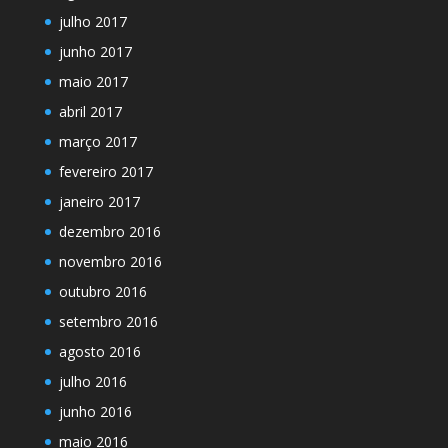
julho 2017
junho 2017
maio 2017
abril 2017
março 2017
fevereiro 2017
janeiro 2017
dezembro 2016
novembro 2016
outubro 2016
setembro 2016
agosto 2016
julho 2016
junho 2016
maio 2016