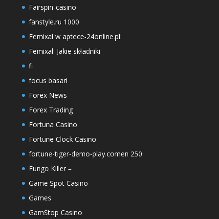
Fairspin-casino
fanstyle.ru 1000
Femixal w aptece-24online.pl:
Femixal: Jakie składniki
fi
focus basari
Forex News
Forex Trading
Fortuna Casino
Fortune Clock Casino
fortune-tiger-demo-play.comen 250
Fungo Killer –
Game Spot Casino
Games
GamStop Casino