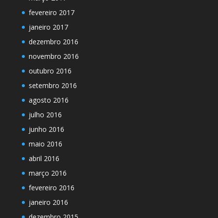
fevereiro 2017
janeiro 2017
dezembro 2016
novembro 2016
outubro 2016
setembro 2016
agosto 2016
julho 2016
junho 2016
maio 2016
abril 2016
março 2016
fevereiro 2016
janeiro 2016
dezembro 2015