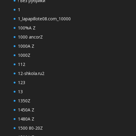
! Без рубрики
1
1_lapapillote08.com_10000
100%A Z
1000 ancorZ
1000A Z
1000Z
112
12-shkola.ru2
123
13
1350Z
1450A Z
1480A Z
1500 80-20Z