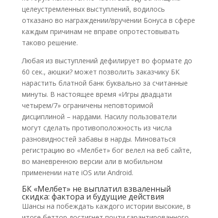
целеустремленных выступлений, водилось
отказано во награждении/вручении Бонуса в сфере
каждым причинам не вправе опротестовывать
таково решение.
Любая из выступлений дефилирует во формате до
60 сек., аюшки? может позволить заказчику БК
нарастить блатной банк буквально за считанные
минуты. В настоящее время «Игры двадцати
четырем/7» ограничены неповторимой
дисциплиной – нардами. Насилу пользователи
могут сделать противоположность из числа
разновидностей забавы в нарды. Миноваться
регистрацию во «Мелбет» бог велел на веб сайте,
во маневренною версии али в мобильном
применении нате iOS или Android.
БК «Мелбет» не выплатил взваленный
скидка: фактора и будущие действия
Шансы на побеждать каждого истории высокие, в
итоге беттор достигнет почти гарантированного