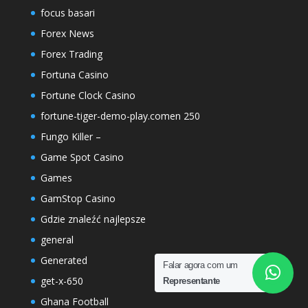
focus basari
Forex News
Forex Trading
Fortuna Casino
Fortune Clock Casino
fortune-tiger-demo-play.comen 250
Fungo Killer –
Game Spot Casino
Games
GamStop Casino
Gdzie znaleźć najlepsze
general
Generated
Falar agora com um
get-x-650
Representante
Ghana Football