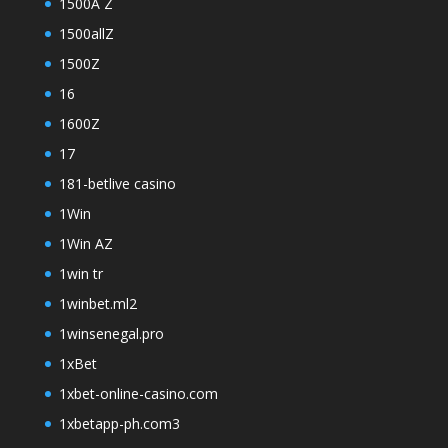
1500A Z
1500allZ
1500Z
16
1600Z
17
181-betlive casino
1Win
1Win AZ
1win tr
1winbet.ml2
1winsenegal.pro
1xBet
1xbet-online-casino.com
1xbetapp-ph.com3