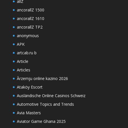
allZ
ancorallZ 1500
ancorallZ 1610
ancorallZ TP2
anonymous
APK
artcab.ru b
Article
Articles
Ārzemju online kazino 2026
Ataköy Escort
Ausländische Online Casinos Schweiz
Automotive Topics and Trends
Avia Masters
Aviator Game Ghana 2025