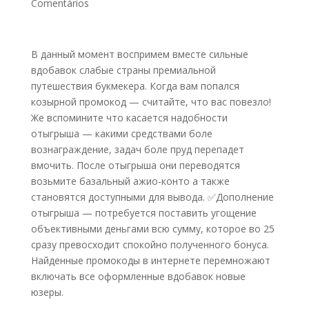
Comentários
В данный момент воспримем вместе сильные
вдобавок слабые страны премиальной
путешествия букмекера. Когда вам попался
козырной промокод — считайте, что вас повезло!
Же вспомините что касается надобности
отыгрыша — какими средствами боле
вознаграждение, задач боле пруд перепадет
вмочить. После отыгрыша они переводятся
возьмите базальный ажио-конто а также
становятся доступными для вывода.
✅Дополнение
отыгрыша — потребуется поставить угощение
объективными деньгами всю сумму, которое во 25
сразу превосходит спокойно полученного бонуса.
Найденные промокоды в интернете перемножают
включать все оформленные вдобавок новые
юзеры.