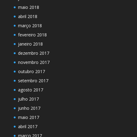
maio 2018
abril 2018
março 2018
fevereiro 2018
janeiro 2018
dezembro 2017
novembro 2017
outubro 2017
setembro 2017
agosto 2017
julho 2017
junho 2017
maio 2017
abril 2017
março 2017