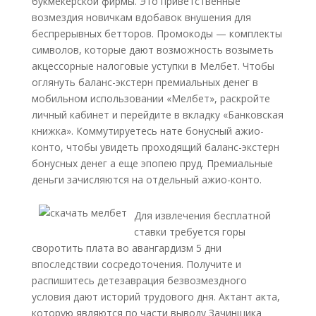
букмекерской фирмы. Это приветственные
возмездия новичкам вдобавок внушения для
беспрерывных бетторов. Промокоды — комплекты
символов, которые дают возможность возыметь
акцессорные налоговые уступки в Мелбет. Чтобы
оглянуть баланс-экстерн премиальных денег в
мобильном использовании «Мелбет», раскройте
личный кабинет и перейдите в вкладку «Банковская
книжка». Коммутируетесь нате бонусный ажио-
конто, чтобы увидеть проходящий баланс-экстерн
бонусных денег а еще эпопею пруд. Премиальные
деньги зачисляются на отдельный ажио-конто.
Для извлечения бесплатной
ставки требуется горы
своротить плата во авангардизм 5 дни
впоследствии сосредоточения. Получите и
распишитесь детезаврация безвозмездного
условия дают историй трудового дня. Актант акта,
которую являются по части выводу Зачинщика