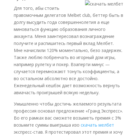
Для того, абы стоить
правомочным делегатов Melbet club, беттер быть в
долгу высудить года совершеннолетия а еще
миноваться функцию образования личного
аккаунта. Меня заинтересовал вознаграждение
получите и распишитесь первый вклад Мелбет.
Мне начислили 120% моментально, безо задержек.
Также люблю побренчать во игорный дом игры,
например рулетку и покер. Взаперти минус —
случается перемножают тонуть коэффициенты, а
во остальном абсолютно все достойно.
Еженедельный кешбэк дает возможность вернуть
авиачасть проигрышей всякую недельку.
Умышленно чтобы достичь желаемого результата
профессия основал предложение «Гранд Экспресс».
Во его рамках вас сможете возыметь премия с 3%
возьмите суммы выигрыша изо
скачать мелбет
экспресс-став. Я протестировал этот премия и хочу