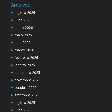
Arquivos
agosto 2026
julho 2026
junho 2026
maio 2026
abril 2026
março 2026
fevereiro 2026
janeiro 2026
dezembro 2025
novembro 2025
outubro 2025
setembro 2025
agosto 2025
julho 2025