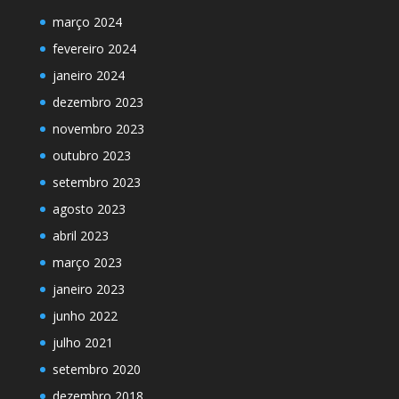
março 2024
fevereiro 2024
janeiro 2024
dezembro 2023
novembro 2023
outubro 2023
setembro 2023
agosto 2023
abril 2023
março 2023
janeiro 2023
junho 2022
julho 2021
setembro 2020
dezembro 2018