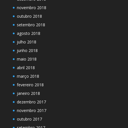
novembro 2018
outubro 2018
setembro 2018
agosto 2018
julho 2018
junho 2018
maio 2018
abril 2018
março 2018
fevereiro 2018
janeiro 2018
dezembro 2017
novembro 2017
outubro 2017
setembro 2017