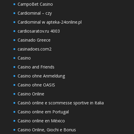
CampoBet Casino
Cardiominal – czy
Cardiominal w apteka-24online.pl
cardiosaratov.ru 4003
Casinado Greece
casinadoes.com2
Casino
Casino and Friends
Casino ohne Anmeldung
Casino ohne OASIS
Casino Online
Casinò online e scommesse sportive in Italia
Casino online em Portugal
Casino online en México
Casino Online, Giochi e Bonus