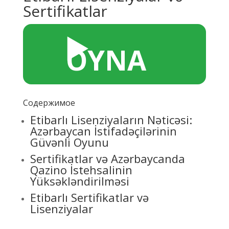
Sertifikatlar
▶️
OYNA
Содержимое
Etibarlı Lisenziyaların Nəticəsi:
Azərbaycan İstifadəçilərinin
Güvənli Oyunu
Sertifikatlar və Azərbaycanda
Qazino İstehsalinin
Yüksəkləndirilməsi
Etibarlı Sertifikatlar və
Lisenziyalar