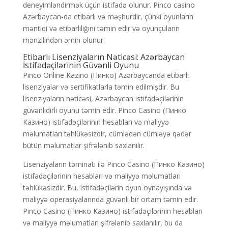
deneyimləndirmək üçün istifadə olunur. Pinco casino
Azərbaycan-da etibarlı və məşhurdir, çünki oyunların
məntiqi və etibarlılığını təmin edir və oyunçuların
mənzilindən əmin olunur.
Etibarlı Lisenziyaların Nəticəsi: Azərbaycan
İstifadəçilərinin Güvənli Oyunu
Pinco Online Kazino (Пинко) Azərbaycanda etibarlı
lisenziyalar və sertifikatlarla təmin edilmişdir. Bu
lisenziyaların nəticəsi, Azərbaycan istifadəçilərinin
güvənlidirli oyunu təmin edir. Pinco Casino (Пинко
Казино) istifadəçilərinin hesabları və maliyyə
məlumatları təhlükəsizdir, cümlədən cümləyə qədər
bütün məlumatlar şifrələnib saxlanılır.
Lisenziyaların təminatı ilə Pinco Casino (Пинко Казино)
istifadəçilərinin hesabları və maliyyə məlumatları
təhlükəsizdir. Bu, istifadəçilərin oyun oynayışında və
maliyyə operasiyalarında güvənli bir ortam təmin edir.
Pinco Casino (Пинко Казино) istifadəçilərinin hesabları
və maliyyə məlumatları şifrələnib saxlanılır, bu da