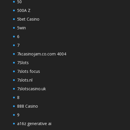
50
500A Z
5bet Casino
5win
6
7
7kcasinojam.co.com 4004
7Slots
7slots focus
7slots.nl
7slotscasino.uk
8
888 Casino
9
a16z generative ai