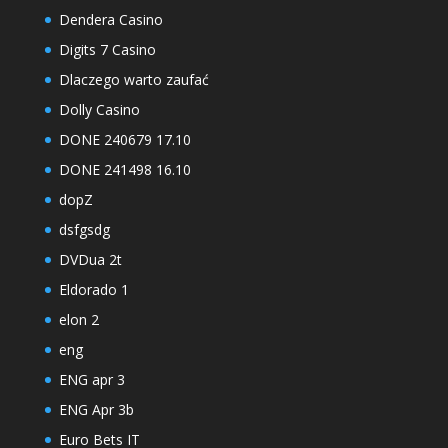
Dendera Casino
Digits 7 Casino
Dlaczego warto zaufać
Dolly Casino
DONE 240679 17.10
DONE 241498 16.10
dopZ
dsfgsdg
DVDua 2t
Eldorado 1
elon 2
eng
ENG apr 3
ENG Apr 3b
Euro Bets IT