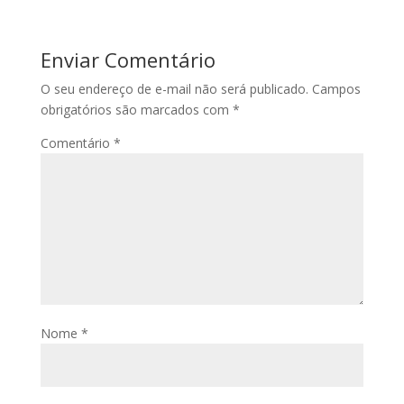
Enviar Comentário
O seu endereço de e-mail não será publicado.
Campos
obrigatórios são marcados com
*
Comentário
*
Nome
*