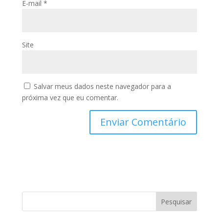
E-mail
*
Site
Salvar meus dados neste navegador para a
próxima vez que eu comentar.