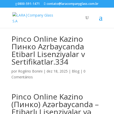
0800-591-1471
contato@laracompanyglass.com.br
Pinco Online Kazino
Пинко Azrbaycanda
Etibarl Lisenziyalar v
Sertifikatlar.334
por
Rogério Bonini
|
dez 18, 2025
|
Blog
|
0
Comentários
Pinco Online Kazino
(Пинко) Azərbaycanda –
Etibarlı Lisenziyalar və