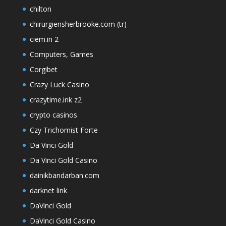
chilton
chirurgiensherbrooke.com (tr)
ciem.in 2
Computers, Games
Corgibet
Crazy Luck Casino
crazytime.ink z2
crypto casinos
Czy Trichomist Forte
Da Vinci Gold
Da Vinci Gold Casino
dainikbandarban.com
darknet link
DaVinci Gold
DaVinci Gold Casino