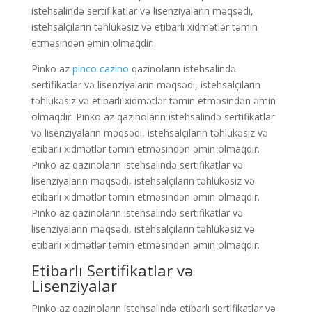
istehsalində sertifikatlar və lisenziyaların məqsədi,
istehsalçıların təhlükəsiz və etibarlı xidmətlər təmin
etməsindən əmin olmaqdir.
Pinko az
pinco cazino
qazinoların istehsalində
sertifikatlar və lisenziyaların məqsədi, istehsalçıların
təhlükəsiz və etibarlı xidmətlər təmin etməsindən əmin
olmaqdir. Pinko az qazinoların istehsalində sertifikatlar
və lisenziyaların məqsədi, istehsalçıların təhlükəsiz və
etibarlı xidmətlər təmin etməsindən əmin olmaqdir.
Pinko az qazinoların istehsalində sertifikatlar və
lisenziyaların məqsədi, istehsalçıların təhlükəsiz və
etibarlı xidmətlər təmin etməsindən əmin olmaqdir.
Pinko az qazinoların istehsalində sertifikatlar və
lisenziyaların məqsədi, istehsalçıların təhlükəsiz və
etibarlı xidmətlər təmin etməsindən əmin olmaqdir.
Etibarlı Sertifikatlar və
Lisenziyalar
Pinko az qazinoların istehsalində etibarlı sertifikatlar və