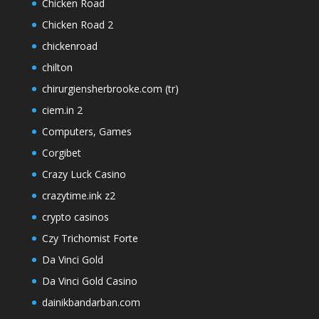
Chicken Road
Chicken Road 2
chickenroad
chilton
chirurgiensherbrooke.com (tr)
ciem.in 2
Computers, Games
Corgibet
Crazy Luck Casino
crazytime.ink z2
crypto casinos
Czy Trichomist Forte
Da Vinci Gold
Da Vinci Gold Casino
dainikbandarban.com