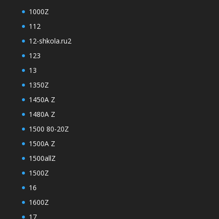
1000Z
112
12-shkola.ru2
123
13
1350Z
1450A Z
1480A Z
1500 80-20Z
1500A Z
1500allZ
1500Z
16
1600Z
17