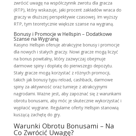
zwrócić uwagę na współczynnik zwrotu dla gracza
(RTP), który wskazuje, jaki procent zakładów wraca do
graczy w dłuższej perspektywie czasowej. Im wyższy
RTP, tym teoretycznie większe szanse na wygraną.
Bonusy i Promocje w Hellspin – Dodatkowe
Szanse na Wygraną
Kasyno Hellspin oferuje atrakcyjne bonusy i promocje
dla nowych i stałych graczy. Nowi gracze mogą liczyć
na bonus powitalny, który zazwyczaj obejmuje
darmowe spiny i dopłatę do pierwszego depozytu.
Stały gracze mogą korzystać z różnych promocji,
takich jak bonusy typu reload, cashback, darmowe
spiny za aktywność oraz turnieje z atrakcyjnymi
nagrodami. Ważne jest, aby zapoznać się z warunkami
obrotu bonusami, aby móc je skutecznie wykorzystać i
wypłacić wygrane. Regularne oferty Hellspin stanowią
kuszącą zachętę do gry.
Warunki Obrotu Bonusami – Na
Co Zwrócić Uwagę?