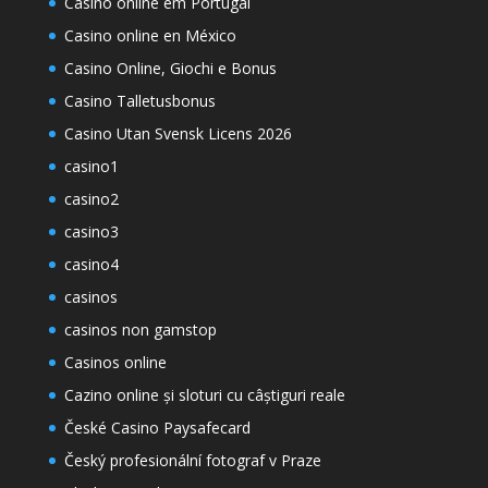
Casino online em Portugal
Casino online en México
Casino Online, Giochi e Bonus
Casino Talletusbonus
Casino Utan Svensk Licens 2026
casino1
casino2
casino3
casino4
casinos
casinos non gamstop
Casinos online
Cazino online și sloturi cu câștiguri reale
České Casino Paysafecard
Český profesionální fotograf v Praze