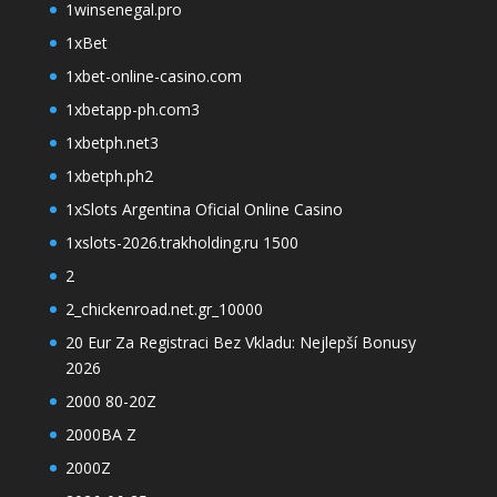
1winsenegal.pro
1xBet
1xbet-online-casino.com
1xbetapp-ph.com3
1xbetph.net3
1xbetph.ph2
1xSlots Argentina Oficial Online Casino
1xslots-2026.trakholding.ru 1500
2
2_chickenroad.net.gr_10000
20 Eur Za Registraci Bez Vkladu: Nejlepší Bonusy
2026
2000 80-20Z
2000BA Z
2000Z