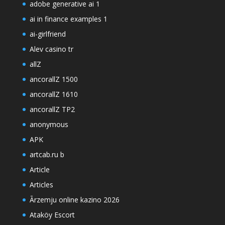
adobe generative ai 1
ai in finance examples 1
ai-girlfriend
Alev casino tr
allZ
ancorallZ 1500
ancorallZ 1610
ancorallZ TP2
anonymous
APK
artcab.ru b
Article
Articles
Ārzemju online kazino 2026
Ataköy Escort