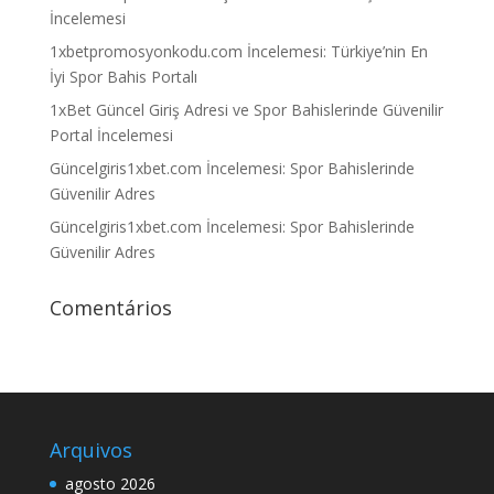
İncelemesi
1xbetpromosyonkodu.com İncelemesi: Türkiye’nin En
İyi Spor Bahis Portalı
1xBet Güncel Giriş Adresi ve Spor Bahislerinde Güvenilir
Portal İncelemesi
Güncelgiris1xbet.com İncelemesi: Spor Bahislerinde
Güvenilir Adres
Güncelgiris1xbet.com İncelemesi: Spor Bahislerinde
Güvenilir Adres
Comentários
Arquivos
agosto 2026