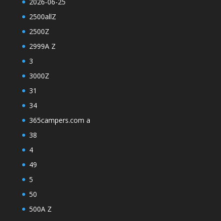
2026-06-25
2500allZ
2500Z
2999A Z
3
3000Z
31
34
365campers.com a
38
4
49
5
50
500A Z