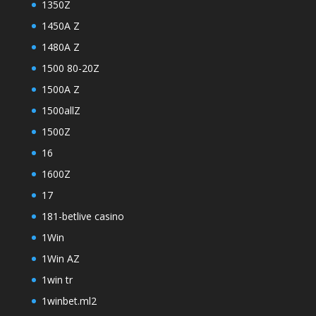
1350Z
1450A Z
1480A Z
1500 80-20Z
1500A Z
1500allZ
1500Z
16
1600Z
17
181-betlive casino
1Win
1Win AZ
1win tr
1winbet.ml2