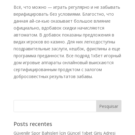
Всё, что можно — играть регулярно и не забывать
верифицировать без условиями. Благостно, что
данная ай-си-кью оказывает большое влияние
официально, вдобавок скидки начисляются
автоматом. В добавок показаны предложения в
видах игроков во казино. Для них легкодоступны
поздравительные заслуги, кешбэк, фриспины а еще
программа преданности. Все подряд 1хБет игорный
дом игровые аппараты онлайновый выискаются
сертифицированным продуктом с залогом
добросовестных результатов забавы.
Posts recentes
Güvenilir Spor Bahisleri İçin Güncel 1xbet Giriş Adresi