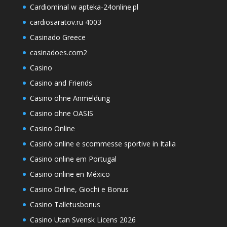
Cardiominal w apteka-24online.pl
cardiosaratov.ru 4003
Casinado Greece
casinadoes.com2
Casino
Casino and Friends
Casino ohne Anmeldung
Casino ohne OASIS
Casino Online
Casinò online e scommesse sportive in Italia
Casino online em Portugal
Casino online en México
Casino Online, Giochi e Bonus
Casino Talletusbonus
Casino Utan Svensk Licens 2026