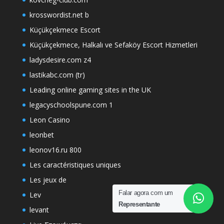
krosswordist.net b
Küçükçekmece Escort
Küçükçekmece, Halkalı ve Sefaköy Escort Hizmetleri
ladysdesire.com z4
lastikabc.com (tr)
Leading online gaming sites in the UK
legacyschoolspune.com 1
Leon Casino
leonbet
leonov16.ru 800
Les caractéristiques uniques
Les jeux de
Falar agora com um
Lev
Representante
levant