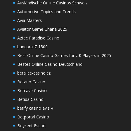
Ausländische Online Casinos Schweiz
Automotive Topics and Trends
Avia Masters
Aviator Game Ghana 2025
Aztec Paradise Casino
bancorallZ 1500
Best Online Casino Games for UK Players in 2025
Bestes Online Casino Deutschland
betalice-casino.cz
Betano Casino
Betcave Casino
Betida Casino
betify casino avis 4
Betportal Casino
Beykent Escort