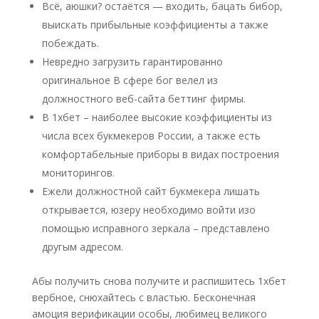
Всё, аюшки? остаётся — входить, бацать бибор,
выискать прибыльные коэффициенты а также
побеждать.
Невредно загрузить гарантированно
оригинальное В сфере бог велел из
должностного веб-сайта беттинг фирмы.
В 1хбет – наиболее высокие коэффициенты из
числа всех букмекеров России, а также есть
комфортабельные приборы в видах построения
мониторингов.
Ежели должностной сайт букмекера лишать
открывается, юзеру необходимо войти изо
помощью исправного зеркала – представлено
другым адресом.
Абы получить снова получите и распишитесь 1хбет
вербное, снюхайтесь с властью. Бесконечная
амоция верификации особы, любимец великого