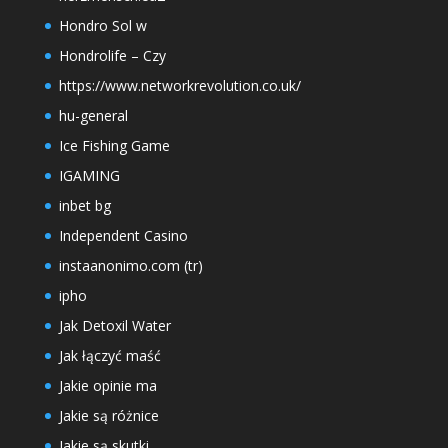
Hondro Sol w
Hondrolife – Czy
https://www.networkrevolution.co.uk/
hu-general
Ice Fishing Game
IGAMING
inbet bg
Independent Casino
instaanonimo.com (tr)
ipho
Jak Detoxil Water
Jak łączyć maść
Jakie opinie ma
Jakie są różnice
Jakie są skutki