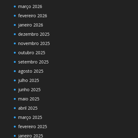
março 2026
fevereiro 2026
janeiro 2026
dezembro 2025
novembro 2025
outubro 2025
setembro 2025
agosto 2025
julho 2025
junho 2025
maio 2025
abril 2025
março 2025
fevereiro 2025
janeiro 2025