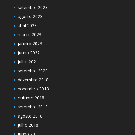
setembro 2023
agosto 2023
abril 2023
março 2023
janeiro 2023
junho 2022
julho 2021
setembro 2020
dezembro 2018
novembro 2018
outubro 2018
setembro 2018
agosto 2018
julho 2018
junho 2018