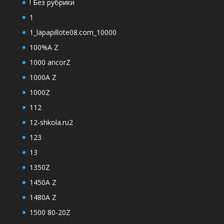
! Без рубрики
1
1_lapapillote08.com_10000
100%A Z
1000 ancorZ
1000A Z
1000Z
112
12-shkola.ru2
123
13
1350Z
1450A Z
1480A Z
1500 80-20Z