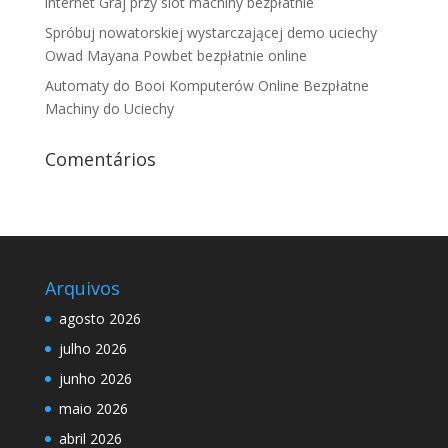
internet Graj przy slot machiny bezpłatnie
Spróbuj nowatorskiej wystarczającej demo uciechy
Owad Mayana Powbet bezpłatnie online
Automaty do Booi Komputerów Online Bezpłatne
Machiny do Uciechy
Comentários
Arquivos
agosto 2026
julho 2026
junho 2026
maio 2026
abril 2026