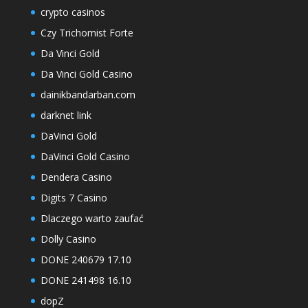
crypto casinos
Czy Trichomist Forte
Da Vinci Gold
Da Vinci Gold Casino
dainikbandarban.com
darknet link
DaVinci Gold
DaVinci Gold Casino
Dendera Casino
Digits 7 Casino
Dlaczego warto zaufać
Dolly Casino
DONE 240679 17.10
DONE 241498 16.10
dopZ