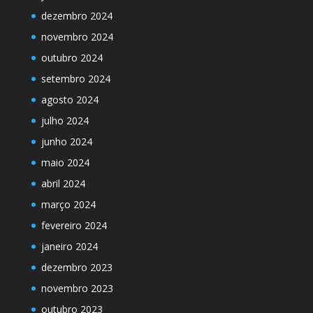
dezembro 2024
novembro 2024
outubro 2024
setembro 2024
agosto 2024
julho 2024
junho 2024
maio 2024
abril 2024
março 2024
fevereiro 2024
janeiro 2024
dezembro 2023
novembro 2023
outubro 2023