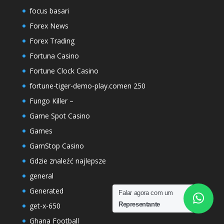
focus basari
Forex News
Forex Trading
Fortuna Casino
Fortune Clock Casino
fortune-tiger-demo-play.comen 250
Fungo Killer –
Game Spot Casino
Games
GamStop Casino
Gdzie znaleźć najlepsze
general
Generated
Falar agora com um
Representante
get-x-650
Ghana Football