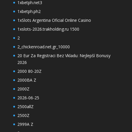
1xbetph.net3
1xbetph.ph2
1xSlots Argentina Oficial Online Casino
1xslots-2026.trakholding.ru 1500
2
2_chickenroad.net.gr_10000
20 Eur Za Registraci Bez Vkladu: Nejlepší Bonusy
2026
2000 80-20Z
2000BA Z
2000Z
2026-06-25
2500allZ
2500Z
2999A Z