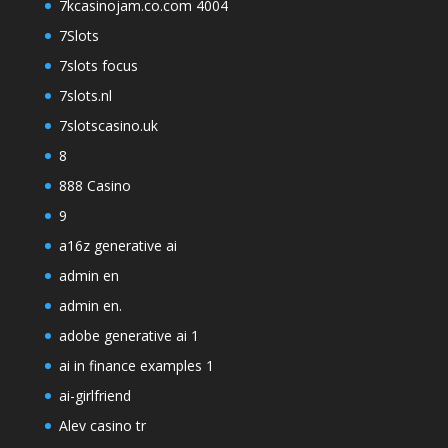
7kcasinojam.co.com 4004
7Slots
7slots focus
7slots.nl
7slotscasino.uk
8
888 Casino
9
a16z generative ai
admin en
admin en.
adobe generative ai 1
ai in finance examples 1
ai-girlfriend
Alev casino tr