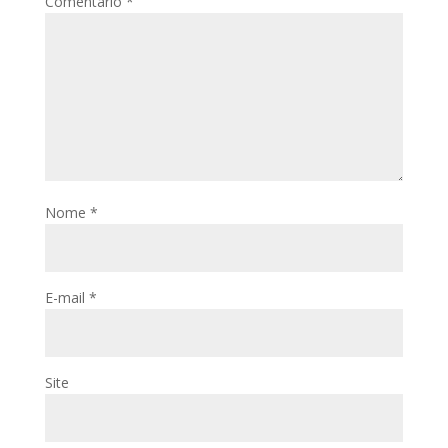
Comentário
*
Nome
*
E-mail
*
Site