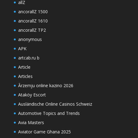
allZ
ancorallZ 1500
ancorallZ 1610
ancorallZ TP2
anonymous
APK
artcab.ru b
Article
Articles
Ārzemju online kazino 2026
Ataköy Escort
Ausländische Online Casinos Schweiz
Automotive Topics and Trends
Avia Masters
Aviator Game Ghana 2025