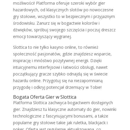
możliwości! Platforma oferuje szeroki wybór gier
hazardowych, od klasycznych slotów po nowoczesne
gry stołowe, wszystko to w bezpiecznym i przyjaznym
środowisku. Zanurz się w bogactwie kolorów i
dźwięków, spróbuj swojego szczęścia i poczuj dreszcz
emocji towarzyszący wygranej.
Slottica to nie tylko kasyno online, to również
społeczność pasjonatów, gdzie znajdziesz wsparcie,
inspirację i mnóstwo pozytywnej energii. Dzięki
intuicyjnemu interfejsowi i łatwości obsługi, nawet
początkujący gracze szybko odnajdą się w świecie
hazardu online. Przygotuj się na niezapomnianą
przygodę i odkryj potencjał drzemiący w Tobie!
Bogata Oferta Gier w Slottica
Platforma Slottica zachwyca bogactwem dostępnych
gier. Znajdziesz tu klasyczne automaty do gier, nowinki
technologiczne z fascynującymi bonusami, a także
popularne gry stołowe takie jak ruletka, blackjack i
poker. Oferta jest regularnie aktualizowana, co