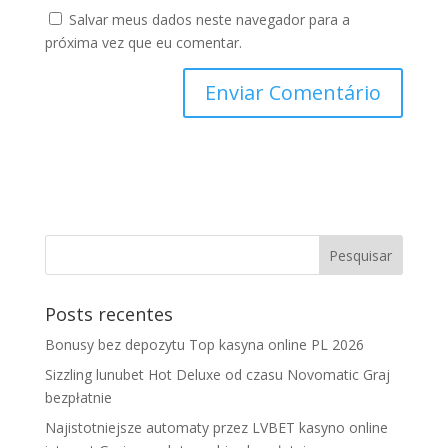
Salvar meus dados neste navegador para a
próxima vez que eu comentar.
Posts recentes
Bonusy bez depozytu Top kasyna online PL 2026
Sizzling lunubet Hot Deluxe od czasu Novomatic Graj
bezpłatnie
Najistotniejsze automaty przez LVBET kasyno online