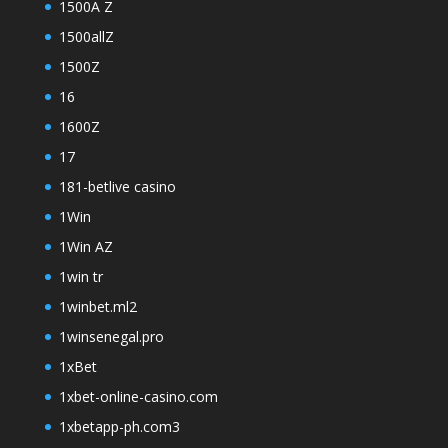
1500A Z
1500allZ
1500Z
16
1600Z
17
181-betlive casino
1Win
1Win AZ
1win tr
1winbet.ml2
1winsenegal.pro
1xBet
1xbet-online-casino.com
1xbetapp-ph.com3