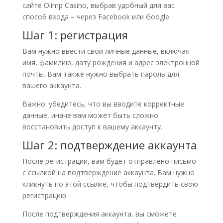
сайте Olimp Casino, выбрав удобный для вас
способ входа – через Facebook или Google.
Шаг 1: регистрация
Вам нужно ввести свои личные данные, включая
имя, фамилию, дату рождения и адрес электронной
почты. Вам также нужно выбрать пароль для
вашего аккаунта.
Важно: убедитесь, что вы вводите корректные
данные, иначе вам может быть сложно
восстановить доступ к вашему аккаунту.
Шаг 2: подтверждение аккаунта
После регистрации, вам будет отправлено письмо
с ссылкой на подтверждение аккаунта. Вам нужно
кликнуть по этой ссылке, чтобы подтвердить свою
регистрацию.
После подтверждения аккаунта, вы сможете