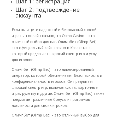
Шаг 1: регистрация
Шаг 2: подтверждение
аккаунта
Если вы ищете надежный и безопасный способ
играть в онлайн-казино, то Olimp Casino – это
отличный выбор для вас. Олимпбет (Olimp Bet) –
это официальный сайт казино в Казахстане,
который предлагает широкий спектр игр и услуг
для игроков.
Олимпбет (Olimp Bet) – это лицензированный
оператор, который обеспечивает безопасность и
конфиденциальность игроков. Он предлагает
широкий спектр игр, включая слоты, карточные
игры, рулетку и другие. Олимпбет (Olimp Bet) также
предлагает различные бонусы и программы
лояльности для своих игроков.
Олимпбет (Olimp Bet) – это отличный выбор для