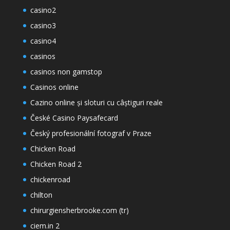
casino2
casino3
casino4
casinos
casinos non gamstop
Casinos online
Cazino online și sloturi cu câștiguri reale
České Casino Paysafecard
Český profesionální fotograf v Praze
Chicken Road
Chicken Road 2
chickenroad
chilton
chirurgiensherbrooke.com (tr)
ciem.in 2