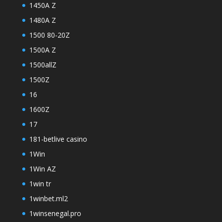
1450A Z
1480A Z
1500 80-20Z
1500A Z
1500allZ
1500Z
16
1600Z
17
181-betlive casino
1Win
1Win AZ
1win tr
1winbet.ml2
1winsenegal.pro