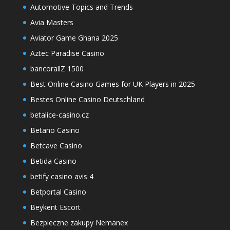
Automotive Topics and Trends
Avia Masters
Aviator Game Ghana 2025
Aztec Paradise Casino
bancorallZ 1500
Best Online Casino Games for UK Players in 2025
Bestes Online Casino Deutschland
betalice-casino.cz
Betano Casino
Betcave Casino
Betida Casino
betify casino avis 4
Betportal Casino
Beykent Escort
Bezpieczne zakupy Nemanex