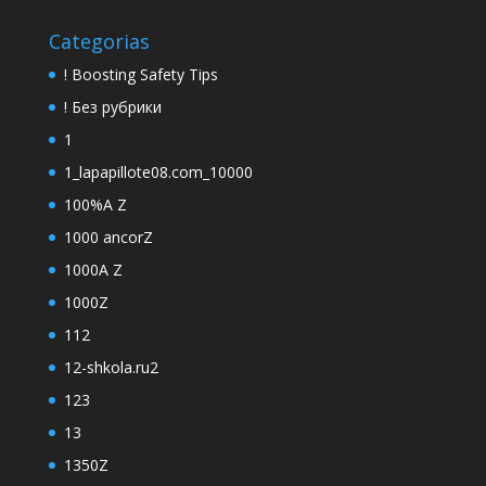
Categorias
! Boosting Safety Tips
! Без рубрики
1
1_lapapillote08.com_10000
100%A Z
1000 ancorZ
1000A Z
1000Z
112
12-shkola.ru2
123
13
1350Z