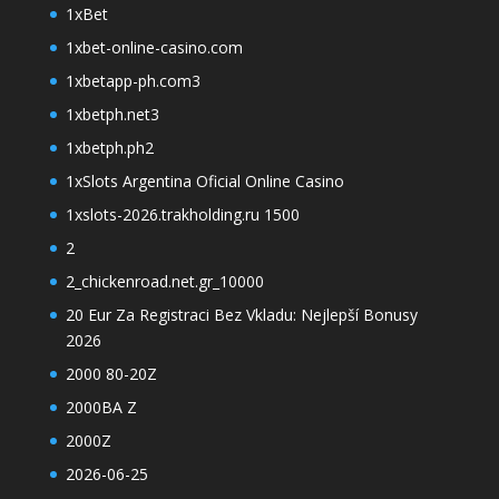
1xBet
1xbet-online-casino.com
1xbetapp-ph.com3
1xbetph.net3
1xbetph.ph2
1xSlots Argentina Oficial Online Casino
1xslots-2026.trakholding.ru 1500
2
2_chickenroad.net.gr_10000
20 Eur Za Registraci Bez Vkladu: Nejlepší Bonusy
2026
2000 80-20Z
2000BA Z
2000Z
2026-06-25