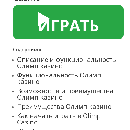
▶️
ИГРАТЬ
Содержимое
Описание и функциональность
Олимп казино
Функциональность Олимп
казино
Возможности и преимущества
Олимп казино
Преимущества Олимп казино
Как начать играть в Olimp
Casino