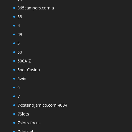
365campers.com a
38
4
49
5
50
500A Z
5bet Casino
5win
6
7
7kcasinojam.co.com 4004
7Slots
7slots focus
7slots.nl