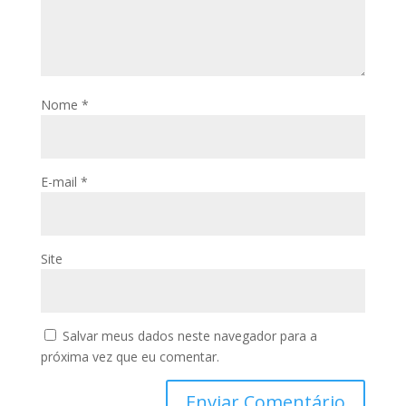
Nome
*
E-mail
*
Site
Salvar meus dados neste navegador para a
próxima vez que eu comentar.