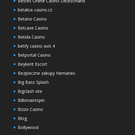
Bestes Online Casino Deutschland
betalice-casino.cz
Betano Casino
Betcave Casino
Betida Casino
betify casino avis 4
Betportal Casino
Beykent Escort
Bezpieczne zakupy Nemanex
Big Bass Splash
Bigclash site
Billionairespin
Bizzo Casino
Blog
Bollywood