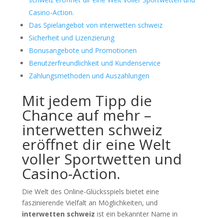
Casino-Action.
Das Spielangebot von interwetten schweiz
Sicherheit und Lizenzierung
Bonusangebote und Promotionen
Benutzerfreundlichkeit und Kundenservice
Zahlungsmethoden und Auszahlungen
Mit jedem Tipp die
Chance auf mehr –
interwetten schweiz
eröffnet dir eine Welt
voller Sportwetten und
Casino-Action.
Die Welt des Online-Glücksspiels bietet eine
faszinierende Vielfalt an Möglichkeiten, und
interwetten schweiz
ist ein bekannter Name in