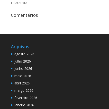
Ei latausta
Comentários
Arquivos
agosto 2026
julho 2026
junho 2026
maio 2026
abril 2026
março 2026
fevereiro 2026
janeiro 2026