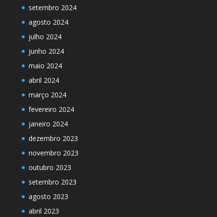
setembro 2024
agosto 2024
julho 2024
junho 2024
maio 2024
abril 2024
março 2024
fevereiro 2024
janeiro 2024
dezembro 2023
novembro 2023
outubro 2023
setembro 2023
agosto 2023
abril 2023