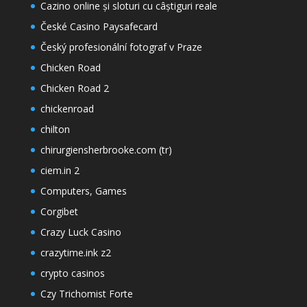
Cazino online și sloturi cu câștiguri reale
České Casino Paysafecard
Český profesionální fotograf v Praze
Chicken Road
Chicken Road 2
chickenroad
chilton
chirurgiensherbrooke.com (tr)
ciem.in 2
Computers, Games
Corgibet
Crazy Luck Casino
crazytime.ink z2
crypto casinos
Czy Trichomist Forte