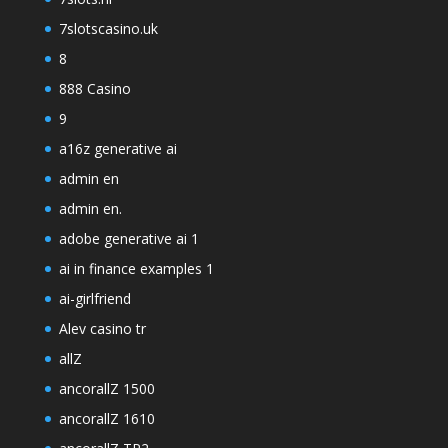
7slotscasino.uk
8
888 Casino
9
a16z generative ai
admin en
admin en.
adobe generative ai 1
ai in finance examples 1
ai-girlfriend
Alev casino tr
allZ
ancorallZ 1500
ancorallZ 1610