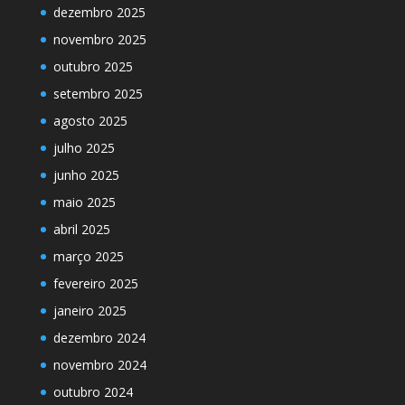
dezembro 2025
novembro 2025
outubro 2025
setembro 2025
agosto 2025
julho 2025
junho 2025
maio 2025
abril 2025
março 2025
fevereiro 2025
janeiro 2025
dezembro 2024
novembro 2024
outubro 2024