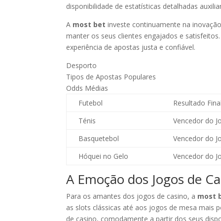
disponibilidade de estatísticas detalhadas auxi
A
most bet
investe continuamente na inovação
manter os seus clientes engajados e satisfeit
experiência de apostas justa e confiável.
Desporto
Tipos de Apostas Populares
Odds Médias
Futebol
Resultado Fina
Ténis
Vencedor do J
Basquetebol
Vencedor do J
Hóquei no Gelo
Vencedor do Jo
A Emoção dos Jogos de Ca
Para os amantes dos jogos de casino, a
most 
as slots clássicas até aos jogos de mesa mais p
de casino, comodamente a partir dos seus dispo