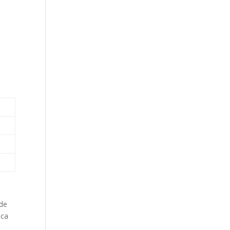
sde
ica