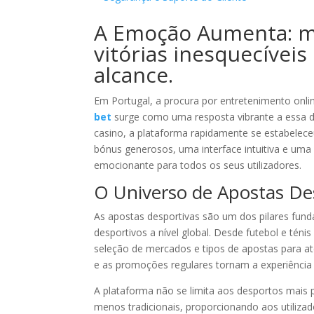
A Emoção Aumenta: mo
vitórias inesquecívei
alcance.
Em Portugal, a procura por entretenimento onli
bet
surge como uma resposta vibrante a essa 
casino, a plataforma rapidamente se estabelec
bónus generosos, uma interface intuitiva e uma
emocionante para todos os seus utilizadores.
O Universo de Apostas De
As apostas desportivas são um dos pilares fun
desportivos a nível global. Desde futebol e tén
seleção de mercados e tipos de apostas para at
e as promoções regulares tornam a experiência 
A plataforma não se limita aos desportos mais
menos tradicionais, proporcionando aos utiliza