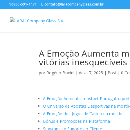
0800-591-1471
contato@laracompanyglass.com.br
A Emoção Aumenta mos
vitórias inesquecívei
por
Rogério Bonini
|
dez 17, 2025
|
Post
|
0 Co
A Emoção Aumenta: mostbet Portugal, o portal
O Universo de Apostas Desportivas na mostb
A Emoção dos Jogos de Casino na mostbet
Bónus e Promoções na Plataforma
Segurança e Suporte ao Cliente