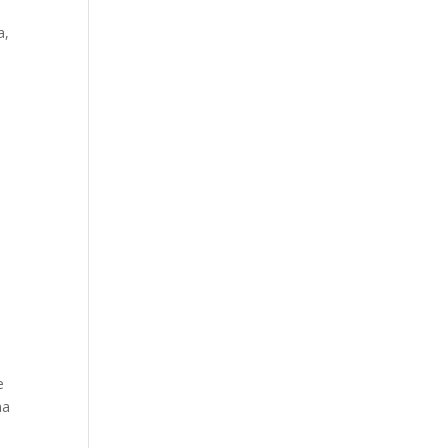
a,
e
ma