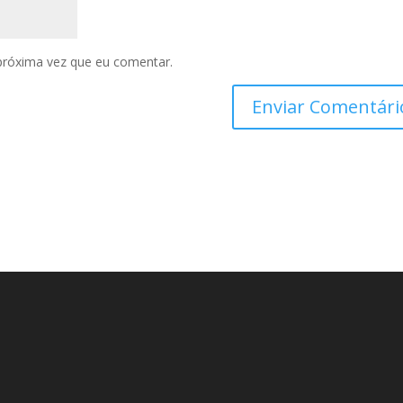
próxima vez que eu comentar.