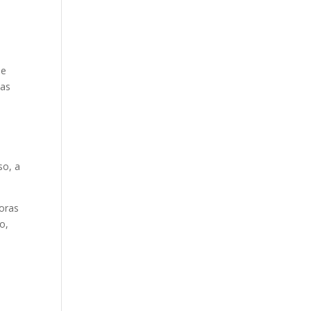
ue
uas
so, a
horas
o,