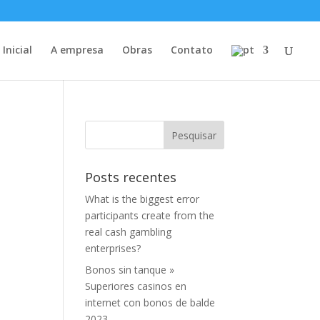
Inicial
A empresa
Obras
Contato
Posts recentes
What is the biggest error
participants create from the
real cash gambling
enterprises?
Bonos sin tanque »
Superiores casinos en
internet con bonos de balde
2023