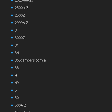
2026-06-25
2500allZ
2500Z
2999A Z
3
3000Z
31
34
365campers.com a
38
4
49
5
50
500A Z