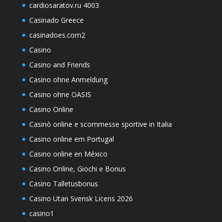
cardiosaratov.ru 4003
Casinado Greece
casinadoes.com2
Casino
Casino and Friends
Casino ohne Anmeldung
Casino ohne OASIS
Casino Online
Casinò online e scommesse sportive in Italia
Casino online em Portugal
Casino online en México
Casino Online, Giochi e Bonus
Casino Talletusbonus
Casino Utan Svensk Licens 2026
casino1