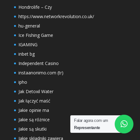
Hondrolife – Czy
https://www.networkrevolution.co.uk/
hu-general
Ice Fishing Game
IGAMING
inbet bg
Independent Casino
instaanonimo.com (tr)
ipho
Jak Detoxil Water
Jak łączyć maść
Jakie opinie ma
Jakie są różnice
Falar agora com um
Representante
Jakie są skutki
Jakie składniki zawiera