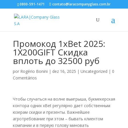
0800-591-1471
contato@laracompanyglass.com.br
Промокод 1xBet 2025:
1X200GIFT Скидка
вплоть до 32500 руб
por
Rogério Bonini
|
dez 16, 2025
|
Uncategorized
|
0
Comentários
Чтобы случаться на волне выигрыша, букмекерская
контора одних xBet регулярно дает собственным
юзерам скидки и презенты. Важнейшее
агротребование при этом – бывать клиентом
компании и в первую голову миновать