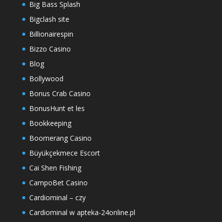
Big Bass Splash
Bigclash site
Billionairespin
Bizzo Casino
Blog
Bollywood
Bonus Crab Casino
BonusHunt et les
Bookkeeping
Boomerang Casino
Büyükçekmece Escort
Cai Shen Fishing
CampoBet Casino
Cardiominal – czy
Cardiominal w apteka-24online.pl