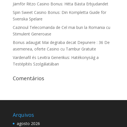
Jämför Ritzo Casino Bonus: Hitta Bästa Erbjudandet
Spin Sweet Casino Bonus: Din Kompletta Guide för
Svenska Spelare
Cazinoul Telecomanda de Cel mai bun la Romania cu
Stimulent Generoase
Bonus adaugat Mai degraba decat Depunere : 36 De
asemenea, oferte Casino cu Tambur Gratuite
Vardenafil és Levitra Generikus: Hatékonyság a
Testépítés Szolgálatában
Comentários
Arquivos
agosto 2026