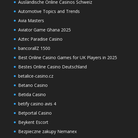
Ausländische Online Casinos Schweiz
Automotive Topics and Trends
Avia Masters
Aviator Game Ghana 2025
Aztec Paradise Casino
bancorallZ 1500
Best Online Casino Games for UK Players in 2025
Bestes Online Casino Deutschland
betalice-casino.cz
Betano Casino
Betida Casino
betify casino avis 4
Betportal Casino
Beykent Escort
Bezpieczne zakupy Nemanex