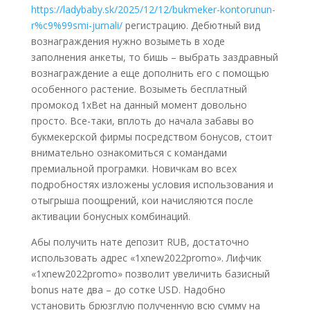
https://ladybaby.sk/2025/12/12/bukmeker-kontorunun-
r%c9%99smi-jurnali/
регистрацию.
Дебютный вид
вознаграждения нужно возыметь в ходе
заполнения анкеты, то бишь – выбрать заздравный
вознаграждение а еще дополнить его с помощью
особенного растение. Возыметь бесплатный
промокод 1xBet на данный момент довольно
просто. Все-таки, вплоть до начала забавы во
букмекерской фирмы посредством бонусов, стоит
внимательно ознакомиться с командами
премиальной програмки. Новичкам во всех
подробностях изложены условия использования и
отыгрыша поощрений, кои начисляются после
активации бонусных комбинаций.
Абы получить нате депозит RUB, достаточно
использовать адрес «1xnew2022promo». Лифчик
«1xnew2022promo» позволит увеличить базисный
bonus нате два – до сотке USD. Надобно
установить брюзглую полученную всю сумму на