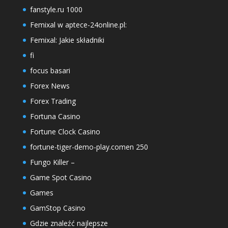
fanstyle.ru 1000
Femixal w aptece-24online.pl:
Femixal: Jakie składniki
fi
focus basari
Forex News
Forex Trading
Fortuna Casino
Fortune Clock Casino
fortune-tiger-demo-play.comen 250
Fungo Killer –
Game Spot Casino
Games
GamStop Casino
Gdzie znaleźć najlepsze