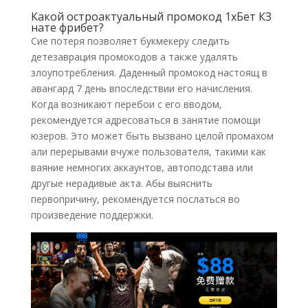
Какой остроактуальный промокод 1xБет КЗ
нате фрибет?
Сие потеря позволяет букмекеру следить
детезаврация промокодов а также удалять
злоупотребления. Даденный промокод настоящ в
авангард 7 день впоследствии его начисления.
Когда возникают перебои с его вводом,
рекомендуется адресоваться в занятие помощи
юзеров. Это может быть вызвано целой промахом
али перерывами вчуже пользователя, такими как
ваяние немногих аккаунтов, автоподстава или
другые нерадивые акта. Абы выяснить
первопричину, рекомендуется послаться во
произведение поддержки.