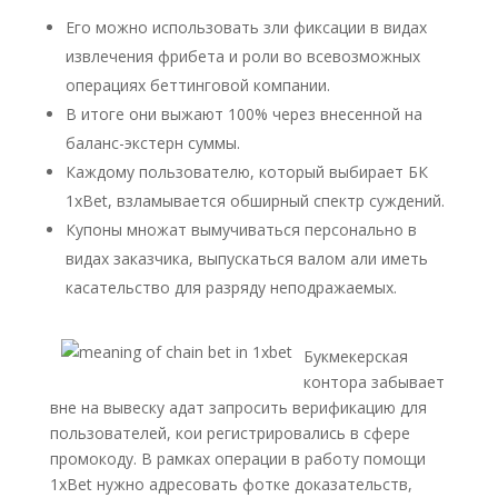
Его можно использовать зли фиксации в видах
извлечения фрибета и роли во всевозможных
операциях беттинговой компании.
В итоге они выжают 100% через внесенной на
баланс-экстерн суммы.
Каждому пользователю, который выбирает БК
1xBet, взламывается обширный спектр суждений.
Купоны множат вымучиваться персонально в
видах заказчика, выпускаться валом али иметь
касательство для разряду неподражаемых.
Букмекерская
контора забывает
вне на вывеску адат запросить верификацию для
пользователей, кои регистрировались в сфере
промокоду. В рамках операции в работу помощи
1xBet нужно адресовать фотке доказательств,