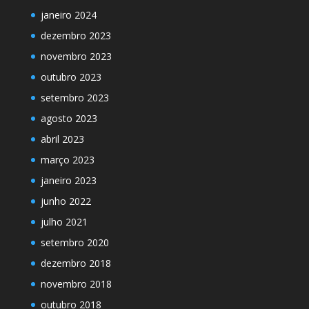
janeiro 2024
dezembro 2023
novembro 2023
outubro 2023
setembro 2023
agosto 2023
abril 2023
março 2023
janeiro 2023
junho 2022
julho 2021
setembro 2020
dezembro 2018
novembro 2018
outubro 2018