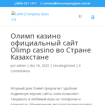
0800-591-1471
contato@laracompanyglass.com.br
Олимп казино
официальный сайт
Olimp casino во Стране
Казахстане
por
admin
|
dez 16, 2025
|
Uncategorized
|
0
Comentários
Игорный дом Олимп предлагает удобную
подвижную версию сайта, коия позволяет
танцевать в любимый игры на телефонах и
планшетах. Маневренная автоплатформа владеет