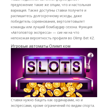
предложение такие же опции, что и настольная
вариация. Также доступны ставки получите и
распишитесь долгосрочному исходы, даже
победитель соревнования, вертолетовылет
команды или лучший бомбардир сезона. Функция
«Автоповтор экспресса» — сие ни на что
непохожая вероятность профиля во Olimp Bet KZ.
Игровые автоматы Олимп ком
Ставки нужно бацать как ординарами, но и
экспрессами, кроме ограничений по видам спорта.