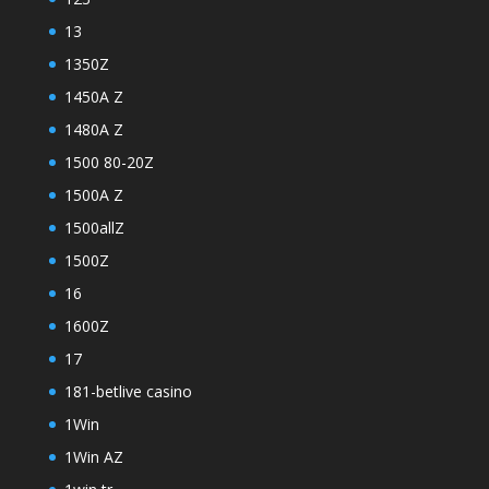
13
1350Z
1450A Z
1480A Z
1500 80-20Z
1500A Z
1500allZ
1500Z
16
1600Z
17
181-betlive casino
1Win
1Win AZ