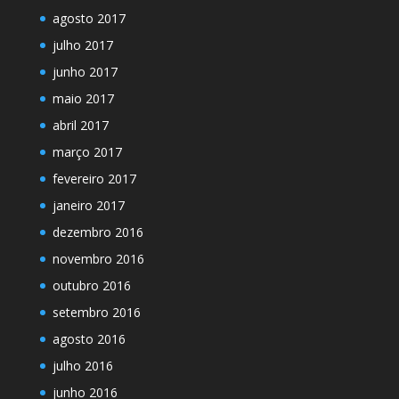
agosto 2017
julho 2017
junho 2017
maio 2017
abril 2017
março 2017
fevereiro 2017
janeiro 2017
dezembro 2016
novembro 2016
outubro 2016
setembro 2016
agosto 2016
julho 2016
junho 2016