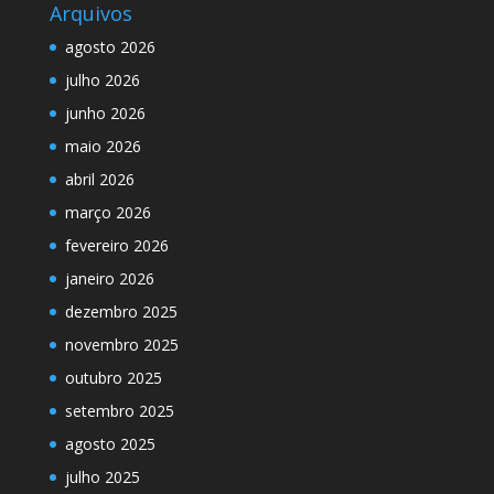
Arquivos
agosto 2026
julho 2026
junho 2026
maio 2026
abril 2026
março 2026
fevereiro 2026
janeiro 2026
dezembro 2025
novembro 2025
outubro 2025
setembro 2025
agosto 2025
julho 2025