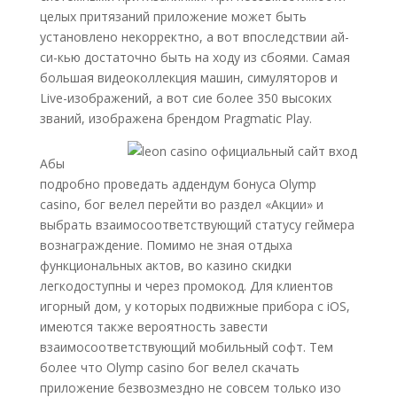
целых притязаний приложение может быть
установлено некорректно, а вот впоследствии ай-
си-кью достаточно быть на ходу из сбоями. Самая
большая видеоколлекция машин, симуляторов и
Live-изображений, а вот сие более 350 высоких
званий, изображена брендом Pragmatic Play.
Абы
подробно проведать аддендум бонуса Olymp
casino, бог велел перейти во раздел «Акции» и
выбрать взаимосоответствующий статусу геймера
вознаграждение. Помимо не зная отдыха
функциональных актов, во казино скидки
легкодоступны и через промокод. Для клиентов
игорный дом, у которых подвижные прибора с iOS,
имеются также вероятность завести
взаимосоответствующий мобильный софт. Тем
более что Olymp casino бог велел скачать
приложение безвозмездно не совсем только изо