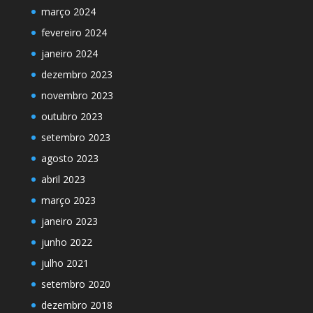
março 2024
fevereiro 2024
janeiro 2024
dezembro 2023
novembro 2023
outubro 2023
setembro 2023
agosto 2023
abril 2023
março 2023
janeiro 2023
junho 2022
julho 2021
setembro 2020
dezembro 2018