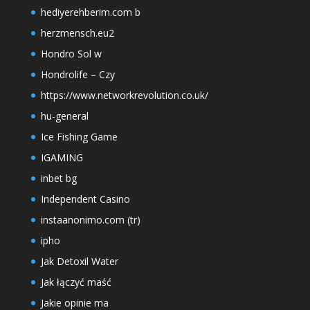
hediyerehberim.com b
herzmensch.eu2
Hondro Sol w
Hondrolife – Czy
https://www.networkrevolution.co.uk/
hu-general
Ice Fishing Game
IGAMING
inbet bg
Independent Casino
instaanonimo.com (tr)
ipho
Jak Detoxil Water
Jak łączyć maść
Jakie opinie ma