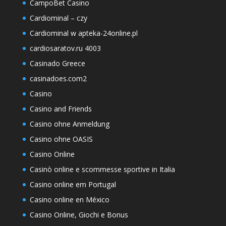
CampoBet Casino
Cardiominal – czy
Cardiominal w apteka-24online.pl
cardiosaratov.ru 4003
Casinado Greece
casinadoes.com2
Casino
Casino and Friends
Casino ohne Anmeldung
Casino ohne OASIS
Casino Online
Casinò online e scommesse sportive in Italia
Casino online em Portugal
Casino online en México
Casino Online, Giochi e Bonus