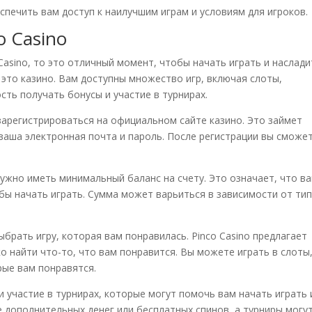
спечить вам доступ к наилучшим играм и условиям для игроков.
o Casino
 Casino, то это отличный момент, чтобы начать играть и наслад
это казино. Вам доступны множество игр, включая слоты,
сть получать бонусы и участие в турнирах.
 зарегистрироваться на официальном сайте казино. Это займет
 ваша электронная почта и пароль. После регистрации вы сможе
нужно иметь минимальный баланс на счету. Это означает, что в
бы начать играть. Сумма может варьиться в зависимости от ти
ыбрать игру, которая вам понравилась. Pinco Casino предлагает
о найти что-то, что вам понравится. Вы можете играть в слоты
рые вам понравятся.
 и участие в турнирах, которые могут помочь вам начать играть 
е дополнительных денег или бесплатных спинов, а турниры могу