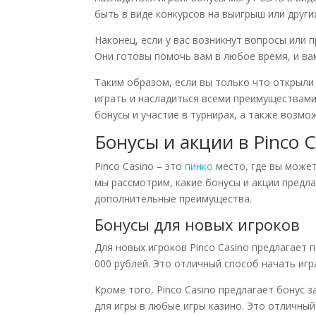
быть в виде конкурсов на выигрыш или други
Наконец, если у вас возникнут вопросы или 
Они готовы помочь вам в любое время, и вам
Таким образом, если вы только что открыли 
играть и насладиться всеми преимуществами
бонусы и участие в турнирах, а также возмо
Бонусы и акции в Pinco C
Pinco Casino – это
пинко
место, где вы может
мы рассмотрим, какие бонусы и акции предла
дополнительные преимущества.
Бонусы для новых игроков
Для новых игроков Pinco Casino предлагает 
000 рублей. Это отличный способ начать игр
Кроме того, Pinco Casino предлагает бонус 
для игры в любые игры казино. Это отличны