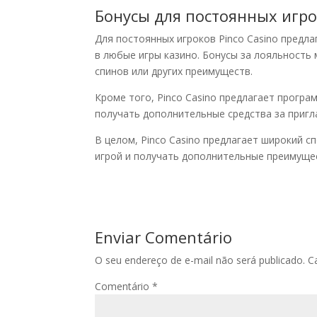
Бонусы для постоянных игр
Для постоянных игроков Pinco Casino предл
в любые игры казино. Бонусы за лояльность 
спинов или других преимуществ.
Кроме того, Pinco Casino предлагает прогр
получать дополнительные средства за пригл
В целом, Pinco Casino предлагает широкий с
игрой и получать дополнительные преимуще
Enviar Comentário
O seu endereço de e-mail não será publicado.
C
Comentário
*