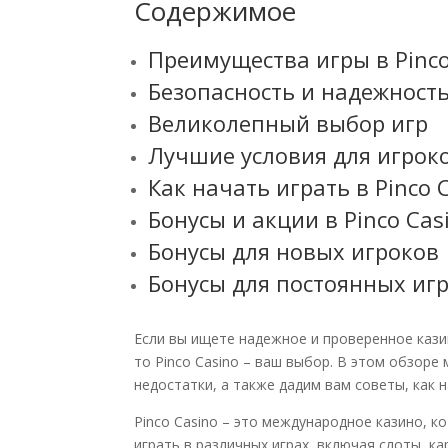
Содержимое
Преимущества игры в Pinco
Безопасность и надежност
Великолепный выбор игр
Лучшие условия для игрок
Как начать играть в Pinco 
Бонусы и акции в Pinco Cas
Бонусы для новых игроков
Бонусы для постоянных иг
Если вы ищете надежное и проверенное кази
то Pinco Casino – ваш выбор. В этом обзоре
недостатки, а также дадим вам советы, как н
Pinco Casino – это международное казино, 
играть в различных играх, включая слоты, ка