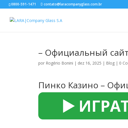
0800-591-1471
contato@laracompanyglass.com.br
– Официальный сайт P
por
Rogério Bonini
|
dez 16, 2025
|
Blog
|
0 Co
Пинко Казино – Офиц
▶️ ИГРА