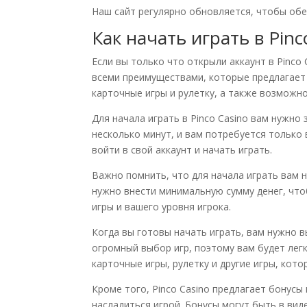
Наш сайт регулярно обновляется, чтобы обе
Как начать играть в Pinc
Если вы только что открыли аккаунт в Pinco
всеми преимуществами, которые предлагает 
карточные игры и рулетку, а также возможно
Для начала играть в Pinco Casino вам нужно
несколько минут, и вам потребуется только
войти в свой аккаунт и начать играть.
Важно помнить, что для начала играть вам 
нужно внести минимальную сумму денег, что
игры и вашего уровня игрока.
Когда вы готовы начать играть, вам нужно в
огромный выбор игр, поэтому вам будет легк
карточные игры, рулетку и другие игры, кото
Кроме того, Pinco Casino предлагает бонусы
насладиться игрой. Бонусы могут быть в вид