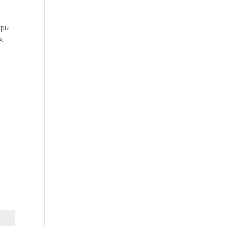
гры
х
я