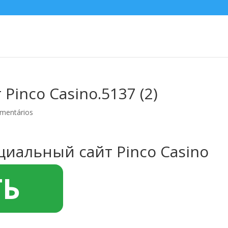
inco Casino.5137 (2)
mentários
иальный сайт Pinco Casino
ТЬ