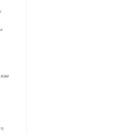
o
вы
 вам
то