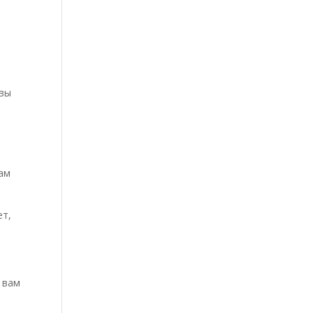
 вы
вам
ет,
 вам