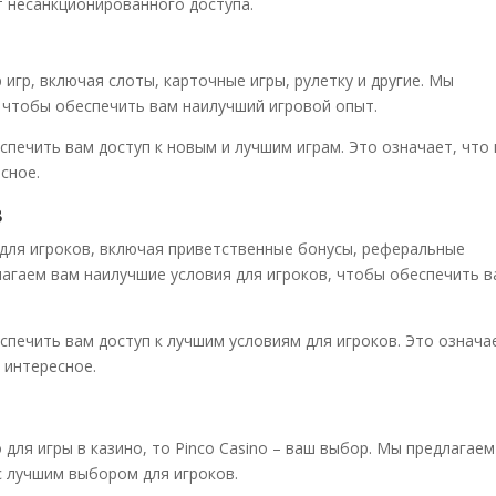
 несанкционированного доступа.
 игр, включая слоты, карточные игры, рулетку и другие. Мы
 чтобы обеспечить вам наилучший игровой опыт.
спечить вам доступ к новым и лучшим играм. Это означает, что
сное.
в
я для игроков, включая приветственные бонусы, реферальные
агаем вам наилучшие условия для игроков, чтобы обеспечить 
спечить вам доступ к лучшим условиям для игроков. Это означа
 интересное.
для игры в казино, то Pinco Casino – ваш выбор. Мы предлагаем
с лучшим выбором для игроков.