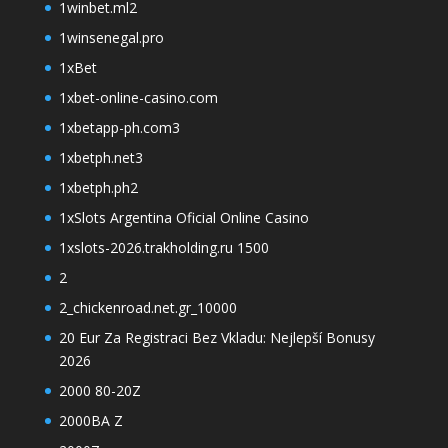
1winbet.ml2
1winsenegal.pro
1xBet
1xbet-online-casino.com
1xbetapp-ph.com3
1xbetph.net3
1xbetph.ph2
1xSlots Argentina Oficial Online Casino
1xslots-2026.trakholding.ru 1500
2
2_chickenroad.net.gr_10000
20 Eur Za Registraci Bez Vkladu: Nejlepší Bonusy
2026
2000 80-20Z
2000BA Z