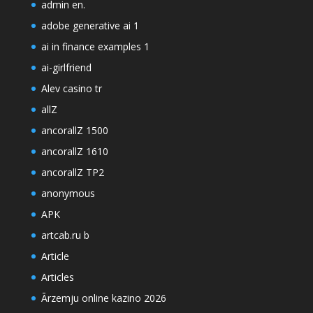
admin en.
adobe generative ai 1
ai in finance examples 1
ai-girlfriend
Alev casino tr
allZ
ancorallZ 1500
ancorallZ 1610
ancorallZ TP2
anonymous
APK
artcab.ru b
Article
Articles
Ārzemju online kazino 2026