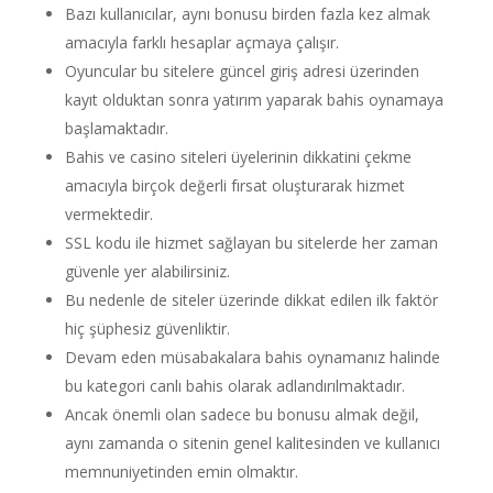
Bazı kullanıcılar, aynı bonusu birden fazla kez almak
amacıyla farklı hesaplar açmaya çalışır.
Oyuncular bu sitelere güncel giriş adresi üzerinden
kayıt olduktan sonra yatırım yaparak bahis oynamaya
başlamaktadır.
Bahis ve casino siteleri üyelerinin dikkatini çekme
amacıyla birçok değerli fırsat oluşturarak hizmet
vermektedir.
SSL kodu ile hizmet sağlayan bu sitelerde her zaman
güvenle yer alabilirsiniz.
Bu nedenle de siteler üzerinde dikkat edilen ilk faktör
hiç şüphesiz güvenliktir.
Devam eden müsabakalara bahis oynamanız halinde
bu kategori canlı bahis olarak adlandırılmaktadır.
Ancak önemli olan sadece bu bonusu almak değil,
aynı zamanda o sitenin genel kalitesinden ve kullanıcı
memnuniyetinden emin olmaktır.