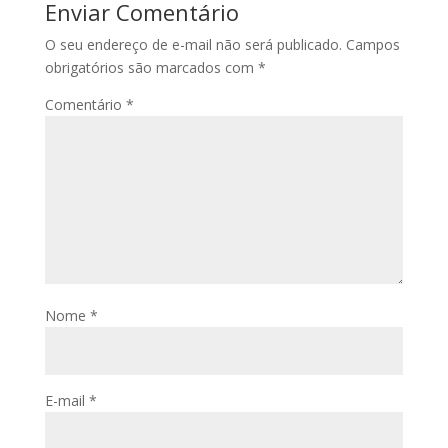
Enviar Comentário
O seu endereço de e-mail não será publicado.
Campos
obrigatórios são marcados com
*
Comentário
*
Nome
*
E-mail
*