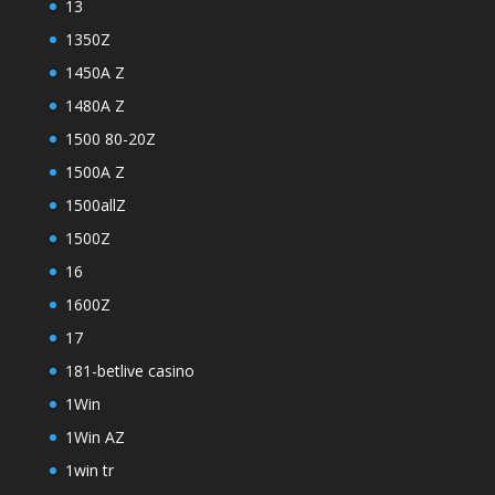
13
1350Z
1450A Z
1480A Z
1500 80-20Z
1500A Z
1500allZ
1500Z
16
1600Z
17
181-betlive casino
1Win
1Win AZ
1win tr