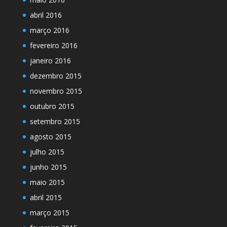
abril 2016
março 2016
fevereiro 2016
janeiro 2016
dezembro 2015
novembro 2015
outubro 2015
setembro 2015
agosto 2015
julho 2015
junho 2015
maio 2015
abril 2015
março 2015