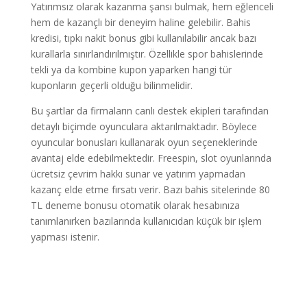
Yatırımsız olarak kazanma şansı bulmak, hem eğlenceli
hem de kazançlı bir deneyim haline gelebilir. Bahis
kredisi, tıpkı nakit bonus gibi kullanılabilir ancak bazı
kurallarla sınırlandırılmıştır. Özellikle spor bahislerinde
tekli ya da kombine kupon yaparken hangi tür
kuponların geçerli olduğu bilinmelidir.
Bu şartlar da firmaların canlı destek ekipleri tarafından
detaylı biçimde oyunculara aktarılmaktadır. Böylece
oyuncular bonusları kullanarak oyun seçeneklerinde
avantaj elde edebilmektedir. Freespin, slot oyunlarında
ücretsiz çevrim hakkı sunar ve yatırım yapmadan
kazanç elde etme fırsatı verir. Bazı bahis sitelerinde 80
TL deneme bonusu otomatik olarak hesabınıza
tanımlanırken bazılarında kullanıcıdan küçük bir işlem
yapması istenir.