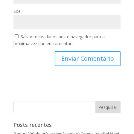
Site
Salvar meus dados neste navegador para a
próxima vez que eu comentar.
Posts recentes
Bonus 300 dolarů, padesát dolarů Bonus za přihlášení