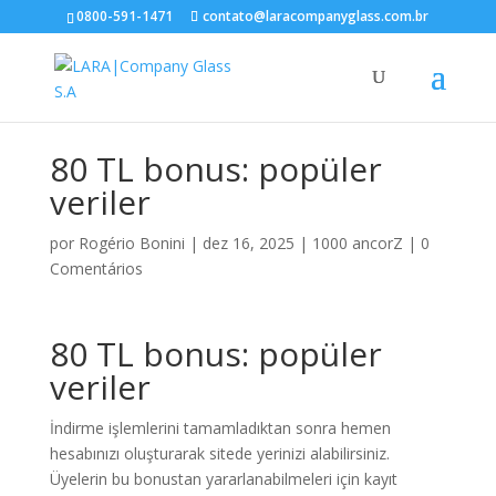
0800-591-1471
contato@laracompanyglass.com.br
80 TL bonus: popüler
veriler
por
Rogério Bonini
|
dez 16, 2025
|
1000 ancorZ
|
0
Comentários
80 TL bonus: popüler
veriler
İndirme işlemlerini tamamladıktan sonra hemen
hesabınızı oluşturarak sitede yerinizi alabilirsiniz.
Üyelerin bu bonustan yararlanabilmeleri için kayıt