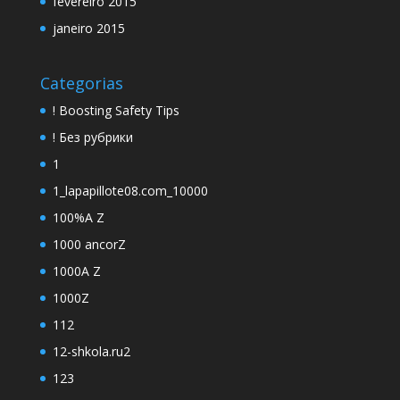
fevereiro 2015
janeiro 2015
Categorias
! Boosting Safety Tips
! Без рубрики
1
1_lapapillote08.com_10000
100%A Z
1000 ancorZ
1000A Z
1000Z
112
12-shkola.ru2
123