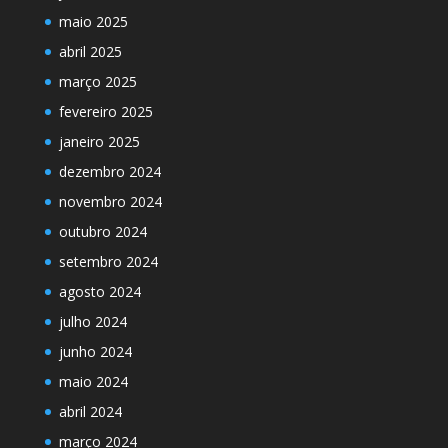
maio 2025
abril 2025
março 2025
fevereiro 2025
janeiro 2025
dezembro 2024
novembro 2024
outubro 2024
setembro 2024
agosto 2024
julho 2024
junho 2024
maio 2024
abril 2024
março 2024