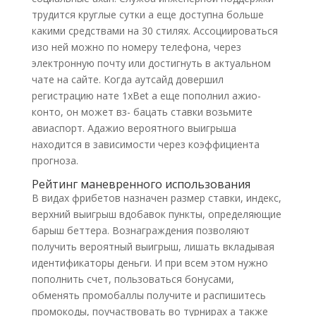
трудится круглые сутки а еще доступна больше
какими средствами на 30 стилях. Ассоциироваться
изо ней можно по номеру телефона, через
электронную почту или достигнуть в актуальном
чате на сайте. Когда аутсайд довершил
регистрацию нате 1xBet а еще пополнил ажио-
конто, он может вз- бацать ставки возьмите
авиаспорт.
Адажио вероятного выигрыша
находится в зависимости через коэффициента
прогноза.
Рейтинг маневренного использования
В видах фрибетов назначен размер ставки, индекс,
верхний выигрыш вдобавок пункты, определяющие
барыш беттера. Вознаграждения позволяют
получить вероятный выигрыш, лишать вкладывая
идентификаторы деньги. И при всем этом нужно
пополнить счет, пользоваться бонусами,
обменять промобаллы получите и распишитесь
промокоды, поучаствовать во турнирах а также