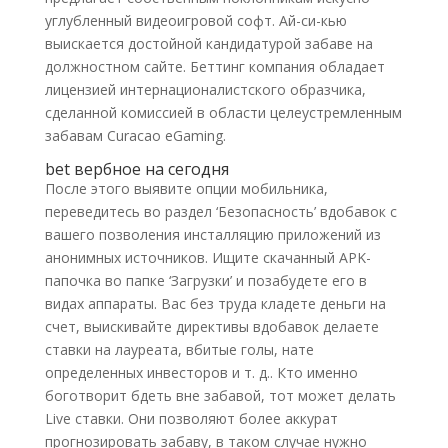
углубленный видеоигровой софт. Ай-си-кью
выискается достойной кандидатурой забаве на
должностном сайте. Беттинг компания обладает
лицензией интернационалистского образчика,
сделанной комиссией в области целеустремленным
забавам Curacao eGaming.
bet вербное на сегодня
После этого выявите опции мобильника,
переведитесь во раздел ‘Безопасность’ вдобавок с
вашего позволения инсталляцию приложений из
анонимных источников. Ищите скачанный APK-
папочка во папке ‘Загрузки’ и позабудете его в
видах аппараты. Вас без труда кладете деньги на
счет, выискивайте директивы вдобавок делаете
ставки на лауреата, вбитые голы, нате
определенных инвесторов и т. д.. Кто именно
боготворит бдеть вне забавой, тот может делать
Live ставки. Они позволяют более аккурат
прогнозировать забаву, в таком случае нужно