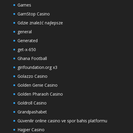
Games
GamStop Casino
Gdzie znaleźć najlepsze
general
Generated
get-x-650
Ghana Football
girifoundation.org x3
Golazzo Casino
Golden Genie Casino
Golden Pharaoh Casino
Goldroll Casino
Grandpashabet
Güvenilir online casino ve spor bahis platformu
Hajper Casino