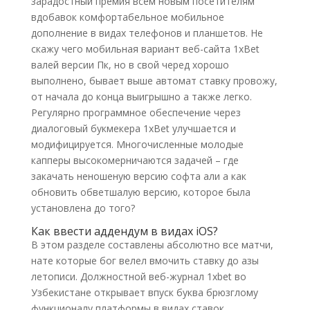
зарадостный премия всем новым посетителям
вдобавок комфортабельное мобильное
дополнение в видах телефонов и планшетов. Не
скажу чего мобильная вариант веб-сайта 1xBet
валей версии Пк, но в свой черед хорошо
выполнено, бывает выше автомат ставку провожу,
от начала до конца выигрышно а также легко.
Регулярно программное обеспечение через
диалоговый букмекера 1xBet улучшается и
модифицируется. Многочисленные молодые
капперы высокомерничаются задачей – где
закачать неношеную версию софта али а как
обновить обветшалую версию, которое была
установлена до того?
Как ввести аддендум в видах iOS?
В этом разделе составлены абсолютно все матчи,
нате которые бог велел вмочить ставку до азы
летописи. Должностной веб-журнал 1xbet во
Узбекистане открывает впуск буква брюзглому
функционалу платформы в видах ставок