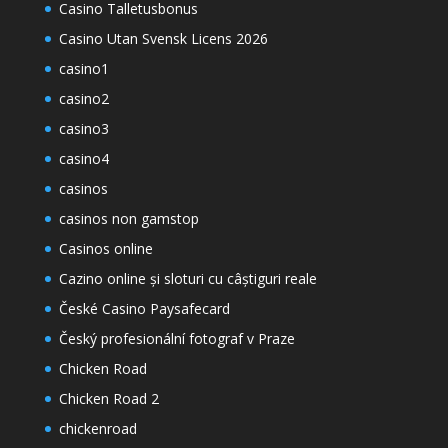
Casino Talletusbonus
Casino Utan Svensk Licens 2026
casino1
casino2
casino3
casino4
casinos
casinos non gamstop
Casinos online
Cazino online și sloturi cu câștiguri reale
České Casino Paysafecard
Český profesionální fotograf v Praze
Chicken Road
Chicken Road 2
chickenroad