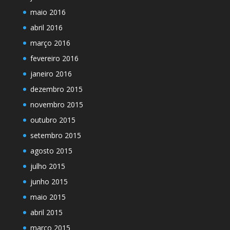
maio 2016
abril 2016
março 2016
fevereiro 2016
janeiro 2016
dezembro 2015
novembro 2015
outubro 2015
setembro 2015
agosto 2015
julho 2015
junho 2015
maio 2015
abril 2015
março 2015