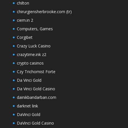
chilton
chirurgiensherbrooke.com (tr)
ciem.in 2
Computers, Games
Corgibet
Crazy Luck Casino
crazytime.ink z2
crypto casinos
Czy Trichomist Forte
Da Vinci Gold
Da Vinci Gold Casino
dainikbandarban.com
darknet link
DaVinci Gold
DaVinci Gold Casino