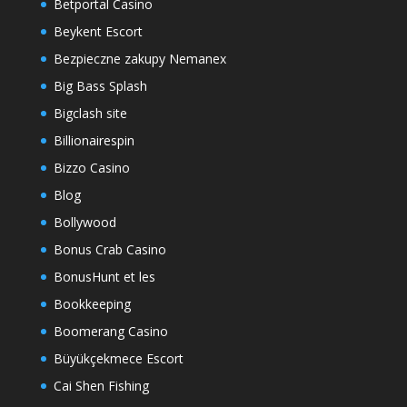
Betportal Casino
Beykent Escort
Bezpieczne zakupy Nemanex
Big Bass Splash
Bigclash site
Billionairespin
Bizzo Casino
Blog
Bollywood
Bonus Crab Casino
BonusHunt et les
Bookkeeping
Boomerang Casino
Büyükçekmece Escort
Cai Shen Fishing