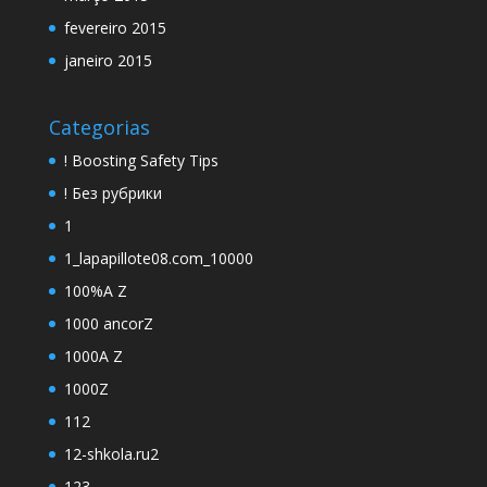
fevereiro 2015
janeiro 2015
Categorias
! Boosting Safety Tips
! Без рубрики
1
1_lapapillote08.com_10000
100%A Z
1000 ancorZ
1000A Z
1000Z
112
12-shkola.ru2
123