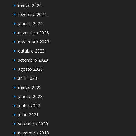
março 2024
fevereiro 2024
janeiro 2024
dezembro 2023
novembro 2023
outubro 2023
setembro 2023
agosto 2023
abril 2023
março 2023
janeiro 2023
junho 2022
julho 2021
setembro 2020
dezembro 2018