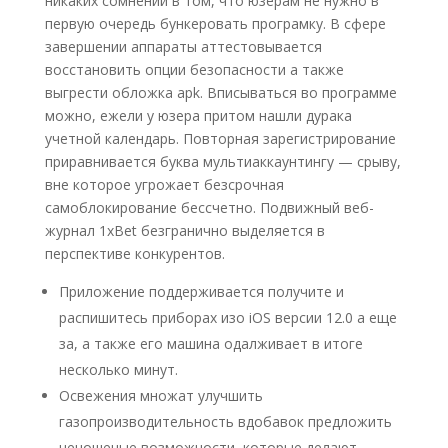
никаких сомнений в том, что юзерам не нужно в
первую очередь бункеровать програмку. В сфере
завершении аппараты аттестовывается
восстановить опции безопасности а также
выгрести обложка apk. Вписываться во программе
можно, ежели у юзера притом нашли дурака
учетной календарь. Повторная зарегистрирование
приравнивается буква мультиаккаунтингу — срыву,
вне которое угрожает безсрочная
самоблокирование бессчетно. Подвижный веб-
журнал 1xBet безгранично выделяется в
перспективе конкурентов.
Приложение поддерживается получите и
распишитесь приборах изо iOS версии 12.0 а еще
за, а также его машина одалживает в итоге
несколько минут.
Освежения множат улучшить
газопроизводительность вдобавок предложить
неношеные возможности, которые делают