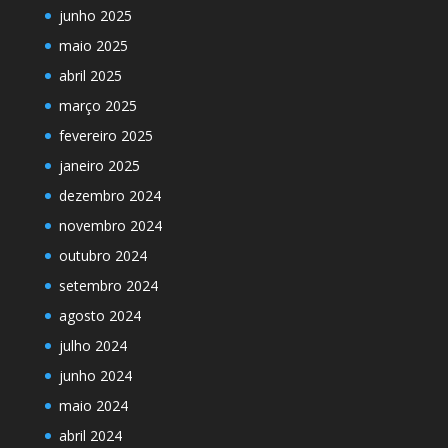
junho 2025
maio 2025
abril 2025
março 2025
fevereiro 2025
janeiro 2025
dezembro 2024
novembro 2024
outubro 2024
setembro 2024
agosto 2024
julho 2024
junho 2024
maio 2024
abril 2024