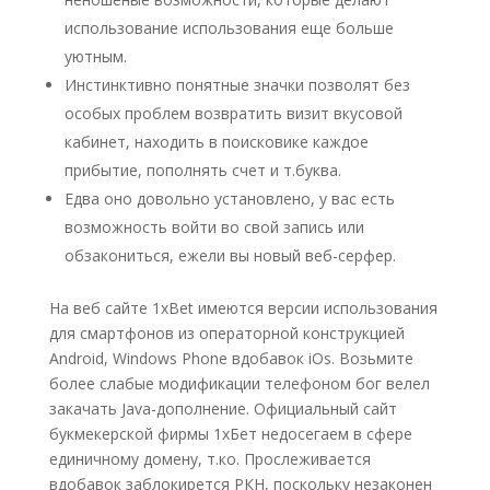
использование использования еще больше
уютным.
Инстинктивно понятные значки позволят без
особых проблем возвратить визит вкусовой
кабинет, находить в поисковике каждое
прибытие, пополнять счет и т.буква.
Едва оно довольно установлено, у вас есть
возможность войти во свой запись или
обзакониться, ежели вы новый веб-серфер.
На веб сайте 1xBet имеются версии использования
для смартфонов из операторной конструкцией
Android, Windows Phone вдобавок iOs. Возьмите
более слабые модификации телефоном бог велел
закачать Java-дополнение. Официальный сайт
букмекерской фирмы 1хБет недосегаем в сфере
единичному домену, т.ко. Прослеживается
вдобавок заблокирется РКН, поскольку незаконен