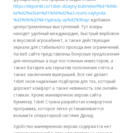
https://depot4d.co/1xbet-dizayny-bukmekerl%d1%96k-
ke%d2%a3sen%d1%96%d2%a3-resmi-saytynda-
%d2%9b%d2%b1lyptauly-ay%d2%9bay/
вдобавок
целеустремленных выступлений. Тут юзеры
находят удобный междумордие, быстрый вербовое
в вкусовой агрокабинет, а также действующие
зеркала для стабильного прохода вне ограничений.
На веб сайте представлены бонусные предложения
для неношеных а еще постоянных инвесторов, а
также батарея альтернатив пополнения счёта а
также заключения выигрышей. Всё сие делает
1xbet оков надёжным подбором для тех, который
дорожит комфорт а также невинность зли онлайн-
ставках. Кроме маневренною версии сайта
букмекер 1xbet Страна разработал комфортное
программа, которое легко устанавливается
возьмите операторной системе Дроид.
Удобство маневренною версии содержится нет