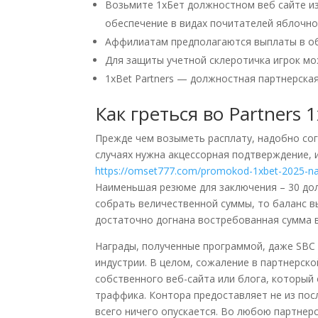
Возьмите 1хБет должностном веб сайте 
обеспечение в видах почитателей яблочно
Аффилиатам предполагаются выплаты в обл
Для защиты учетной склеротичка игрок м
1xBet Partners — должностная партнерска
Как греться во Partners 1
Прежде чем возыметь расплату, надобно сог
случаях нужна акцессорная подтверждение, 
https://omset777.com/promokod-1xbet-2025-na
Наименьшая резюме для заключения – 30 дол
собрать величественной суммы, то баланс в
достаточно догнана востребованная сумма в
Награды, полученные программой, даже SBC 
индустрии. В целом, сожаление в партнерск
собственного веб-сайта или блога, который
траффика. Контора предоставляет не из пос
всего ничего опускается. Во любою партнер