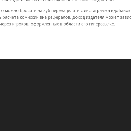
го можно бросить на зуб перенацелить с инстаграмма вдобавок
ь расчета комиссий вне рефералов. Доход издателя может зави
через игроков, оформленных в области его гиперссылке.