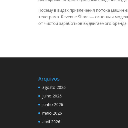
Посему в видах привлечения потока машин е
телеграма. Revenue Share — основная модел
от чистой заработков выдвигаемого бренда 
Arquivos
agosto 2026
julho 2026
junho 2026
maio 2026
abril 2026