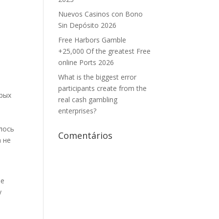
Nuevos Casinos con Bono
Sin Depósito 2026
Free Harbors Gamble
+25,000 Of the greatest Free
online Ports 2026
What is the biggest error
participants create from the
орых
real cash gambling
enterprises?
лось
Comentários
а не
ие
у