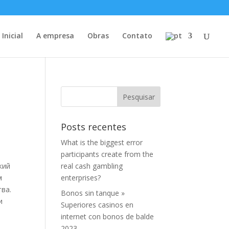
Inicial
A empresa
Obras
Contato
Posts recentes
What is the biggest error
participants create from the
кий
real cash gambling
м
enterprises?
тва.
Bonos sin tanque »
и
Superiores casinos en
internet con bonos de balde
2023