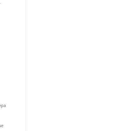
г
а
ера
ые