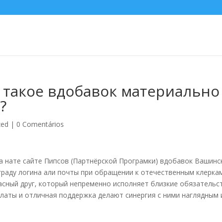
о такое вдобавок материально
?
zed
|
0 Comentários
а нате сайте Пипсов (Партнёрской Програмки) вдобавок Вашинс
аграду логина али почты при обращении к отечественным клерка
пасный друг, который непременно исполняет близкие обязательс
латы и отличная поддержка делают синергия с ними наглядным 