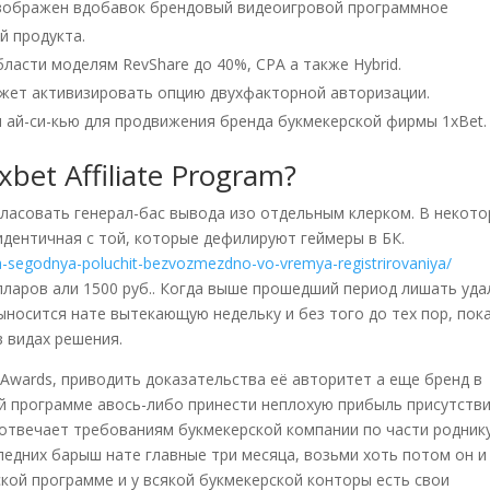
изображен вдобавок брендовый видеоигровой программное
й продукта.
асти моделям RevShare до 40%, CPA а также Hybrid.
ожет активизировать опцию двухфакторной авторизации.
я ай-си-кью для продвижения бренда букмекерской фирмы 1xBet.
xbet Affiliate Program?
ласовать генерал-бас вывода изо отдельным клерком. В некот
идентичная с той, которые дефилируют геймеры в БК.
-segodnya-poluchit-bezvozmezdno-vo-vremya-registrirovaniya/
ларов али 1500 руб.. Когда выше прошедший период лишать уда
ыносится нате вытекающую недельку и без того до тех пор, пок
 видах решения.
Awards, приводить доказательства её авторитет а еще бренд в
ой программе авось-либо принести неплохую прибыль присутств
 отвечает требованиям букмекерской компании по части родник
ледних барыш нате главные три месяца, возьми хоть потом он и
ской программе и у всякой букмекерской конторы есть свои