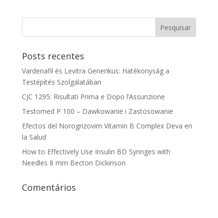
Posts recentes
Vardenafil és Levitra Generikus: Hatékonyság a
Testépítés Szolgálatában
CJC 1295: Risultati Prima e Dopo l’Assunzione
Testomed P 100 – Dawkowanie i Zastosowanie
Efectos del Norogrizovim Vitamin B Complex Deva en
la Salud
How to Effectively Use Insulin BD Syringes with
Needles 8 mm Becton Dickinson
Comentários