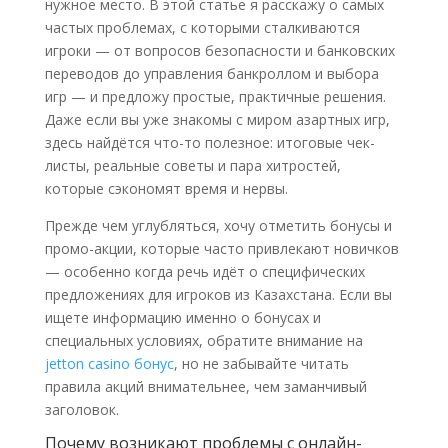
нужное место. В этой статье я расскажу о самых
частых проблемах, с которыми сталкиваются
игроки — от вопросов безопасности и банковских
переводов до управления банкроллом и выбора
игр — и предложу простые, практичные решения.
Даже если вы уже знакомы с миром азартных игр,
здесь найдётся что-то полезное: итоговые чек-
листы, реальные советы и пара хитростей,
которые сэкономят время и нервы.
Прежде чем углубляться, хочу отметить бонусы и
промо-акции, которые часто привлекают новичков
— особенно когда речь идёт о специфических
предложениях для игроков из Казахстана. Если вы
ищете информацию именно о бонусах и
специальных условиях, обратите внимание на
jetton casino бонус
, но не забывайте читать
правила акций внимательнее, чем заманчивый
заголовок.
Почему возникают проблемы с онлайн-