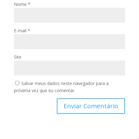
Nome
*
E-mail
*
Site
Salvar meus dados neste navegador para a
próxima vez que eu comentar.