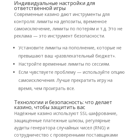
Индивидуальные настройки для
ответственной игры
Современные казино дают инструменты для
контроля: лимиты на депозиты, временное
самоисключение, лимиты по потерям и т.д. Это не
реклама — это инструмент безопасности.
Установите лимиты на пополнение, которые не
превышают ваш «развлекательный бюджет».
Настройте временные лимиты по сессиям.
Если чувствуете проблему — используйте опцию
самоисключения. Лучше прекратить игру на
время, чем проиграть все.
Технологии и безопасность: что делает
казино, чтобы защитить вас
Надёжные казино используют SSL-шифрование,
защищённые платежные шлюзы, регулярные
аудиты генератора случайных чисел (RNG) и
сотрудничество с проверенными поставщиками