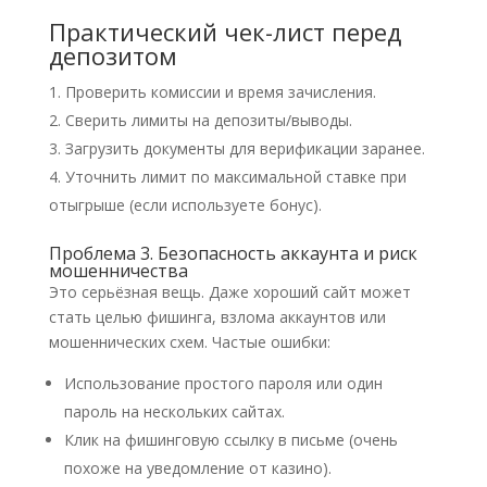
Практический чек-лист перед
депозитом
Проверить комиссии и время зачисления.
Сверить лимиты на депозиты/выводы.
Загрузить документы для верификации заранее.
Уточнить лимит по максимальной ставке при
отыгрыше (если используете бонус).
Проблема 3. Безопасность аккаунта и риск
мошенничества
Это серьёзная вещь. Даже хороший сайт может
стать целью фишинга, взлома аккаунтов или
мошеннических схем. Частые ошибки:
Использование простого пароля или один
пароль на нескольких сайтах.
Клик на фишинговую ссылку в письме (очень
похоже на уведомление от казино).