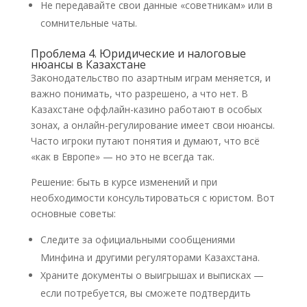
Не передавайте свои данные «советникам» или в
сомнительные чаты.
Проблема 4. Юридические и налоговые
нюансы в Казахстане
Законодательство по азартным играм меняется, и
важно понимать, что разрешено, а что нет. В
Казахстане оффлайн-казино работают в особых
зонах, а онлайн-регулирование имеет свои нюансы.
Часто игроки путают понятия и думают, что всё
«как в Европе» — но это не всегда так.
Решение: быть в курсе изменений и при
необходимости консультироваться с юристом. Вот
основные советы:
Следите за официальными сообщениями
Минфина и другими регуляторами Казахстана.
Храните документы о выигрышах и выписках —
если потребуется, вы сможете подтвердить