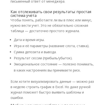
письменный ответ от менеджера.
Как отслеживать свои результаты: простая
система учёта
Чтобы понять, работаете ли вы в плюс или минус,
нужно вести учет. Это не обязательно сложная
таблица — достаточно простого журнала.
Дата и время игры.
Игра и её параметры (название слота, ставка).
Сумма депозита и вывода.
Результат сессии (прибыль/убыток).
Эмоциональное состояние — полезно понимать,
в каких настроениях вы принимаете риск.
Если хотите визуализировать данные — можно раз
в неделю строить график в Excel. Но даже ручной
журнал поможет быстро выявить шаблоны и
ошибки.