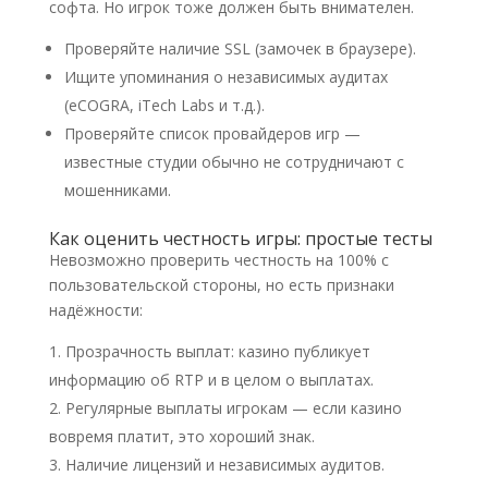
софта. Но игрок тоже должен быть внимателен.
Проверяйте наличие SSL (замочек в браузере).
Ищите упоминания о независимых аудитах
(eCOGRA, iTech Labs и т.д.).
Проверяйте список провайдеров игр —
известные студии обычно не сотрудничают с
мошенниками.
Как оценить честность игры: простые тесты
Невозможно проверить честность на 100% с
пользовательской стороны, но есть признаки
надёжности:
Прозрачность выплат: казино публикует
информацию об RTP и в целом о выплатах.
Регулярные выплаты игрокам — если казино
вовремя платит, это хороший знак.
Наличие лицензий и независимых аудитов.