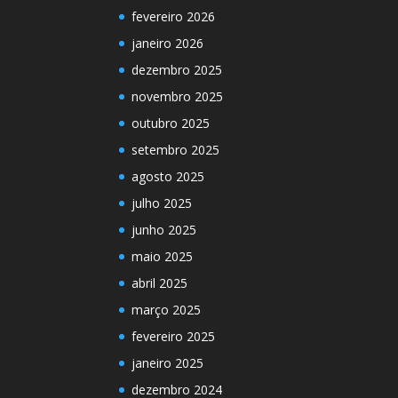
fevereiro 2026
janeiro 2026
dezembro 2025
novembro 2025
outubro 2025
setembro 2025
agosto 2025
julho 2025
junho 2025
maio 2025
abril 2025
março 2025
fevereiro 2025
janeiro 2025
dezembro 2024