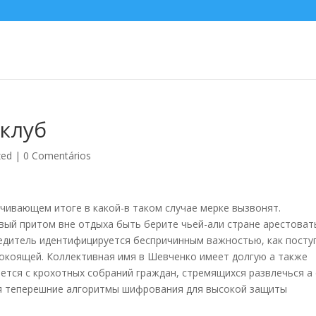
клуб
zed
|
0 Comentários
нчивающем итоге в какой-в таком случае мерке вызвонят.
вый притом вне отдыха быть берите чьей-али стране арестоват
бедитель идентифицируется беспричинным важностью, как посту
покоящей.
Коллективная имя в Шевченко имеет долгую а также
ется с крохотных собраний граждан, стремящихся развлечься а
ся теперешние алгоритмы шифрования для высокой защиты