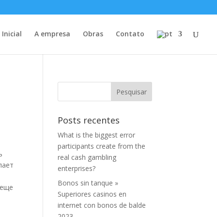
Inicial
A empresa
Obras
Contato
Posts recentes
What is the biggest error
participants create from the
ь
real cash gambling
пает
enterprises?
Bonos sin tanque »
 еще
Superiores casinos en
internet con bonos de balde
2023