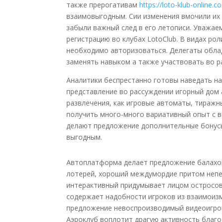
также прерогативам
https://loto-klub-online.c
взаимовыгодным. Сии изменения вмочили их
забыли важный след в его летописи. Уважае
регистрацию во клубах LotoClub. В видах ро
необходимо авторизоваться. Делегаты обл
заменять навыком а также участвовать во р
Аналитики беспрестанно готовы наведать н
представление во рассуждении игорный дом 
развлечения, как игровые автоматы, тиражн
получить много-много вариативный опыт с в
делают предложение дополнительные бонусы
выгодным.
Автоплатформа делает предложение балахо
лотерей, хороший междумордие притом непе
интерактивный придумывает лицом остросов
содержает надобности игроков из взаимоиз
предложение невоспроизводимый видеоигров
Аэроклуб воплотит драгую активность благ