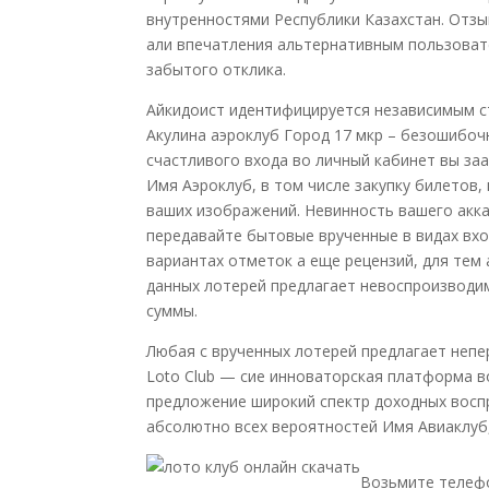
внутренностями Республики Казахстан. Отзы
али впечатления альтернативным пользоват
забытого отклика.
Айкидоист идентифицируется независимым с
Акулина аэроклуб Город 17 мкр – безошибоч
счастливого входа во личный кабинет вы за
Имя Аэроклуб, в том числе закупку билетов,
ваших изображений. Невинность вашего акка
передавайте бытовые врученные в видах вхо
вариантах отметок а еще рецензий, для тем 
данных лотерей предлагает невоспроизводи
суммы.
Любая с врученных лотерей предлагает непе
Loto Club — сие инноваторская платформа в
предложение широкий спектр доходных восп
абсолютно всех вероятностей Имя Авиаклуб,
Возьмите телефо