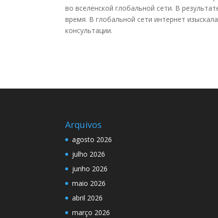
во вселенской глобальной сети. В результат
время. В глобальной сети интернет изыскала
консультации.
Arquivos
agosto 2026
julho 2026
junho 2026
maio 2026
abril 2026
março 2026