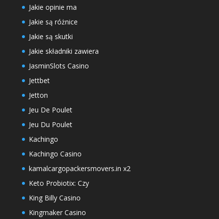
Jakie opinie ma
Jakie są różnice
Jakie są skutki
Jakie składniki zawiera
JasminSlots Casino
Jettbet
Jetton
Jeu De Poulet
Jeu Du Poulet
Kachingo
Kachingo Casino
kamalcargopackersmovers.in x2
Keto Probiotix: Czy
King Billy Casino
Kingmaker Casino