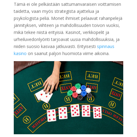
Tämä ei ole pelkästään sattumanvaraisen voittamisen
taidetta, vaan myös strategista ajattelua ja
psykologista peliä. Monet ihmiset pelaavat rahanpelejä
jännityksen, viihteen ja mahdollisuuden toivon vuoksi,
mikä tekee niistä erityisiä. Kasinot, verkkopelit ja
urheiluvedonlyönti tarjoavat uusia mahdollisuuksia, ja
niiden suosio kasvaa jatkuvasti. Erityisesti
spinnaus
kasino
on saanut paljon huomiota viime aikoina.