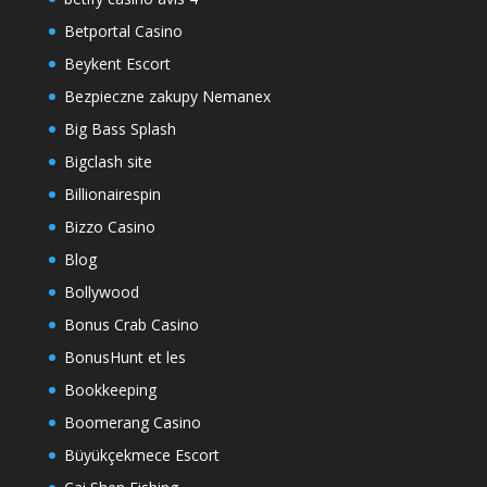
Betportal Casino
Beykent Escort
Bezpieczne zakupy Nemanex
Big Bass Splash
Bigclash site
Billionairespin
Bizzo Casino
Blog
Bollywood
Bonus Crab Casino
BonusHunt et les
Bookkeeping
Boomerang Casino
Büyükçekmece Escort