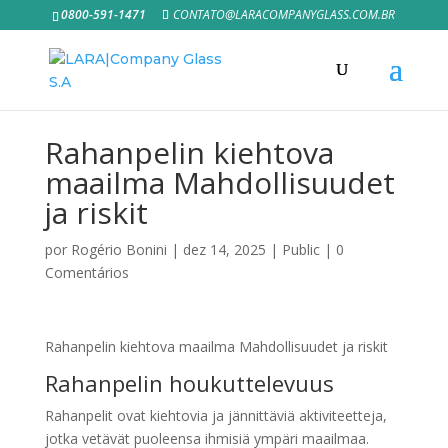
0800-591-1471
CONTATO@LARACOMPANYGLASS.COM.BR
Rahanpelin kiehtova
maailma Mahdollisuudet
ja riskit
por
Rogério Bonini
|
dez 14, 2025
|
Public
|
0
Comentários
Rahanpelin kiehtova maailma Mahdollisuudet ja riskit
Rahanpelin houkuttelevuus
Rahanpelit ovat kiehtovia ja jännittäviä aktiviteetteja,
jotka vetävät puoleensa ihmisiä ympäri maailmaa.