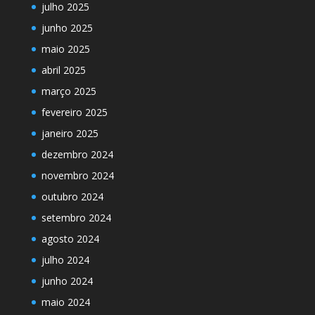
julho 2025
junho 2025
maio 2025
abril 2025
março 2025
fevereiro 2025
janeiro 2025
dezembro 2024
novembro 2024
outubro 2024
setembro 2024
agosto 2024
julho 2024
junho 2024
maio 2024