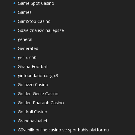
Game Spot Casino
Games
GamStop Casino
Gdzie znaleźć najlepsze
general
Generated
get-x-650
Ghana Football
girifoundation.org x3
Golazzo Casino
Golden Genie Casino
Golden Pharaoh Casino
Goldroll Casino
Grandpashabet
Güvenilir online casino ve spor bahis platformu