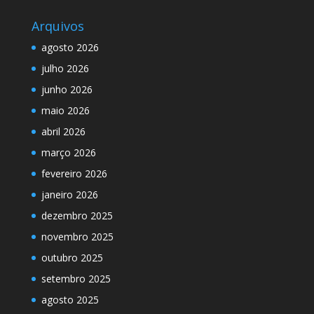
Arquivos
agosto 2026
julho 2026
junho 2026
maio 2026
abril 2026
março 2026
fevereiro 2026
janeiro 2026
dezembro 2025
novembro 2025
outubro 2025
setembro 2025
agosto 2025