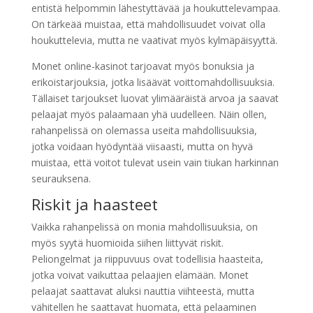
entistä helpommin lähestyttävää ja houkuttelevampaa.
On tärkeää muistaa, että mahdollisuudet voivat olla
houkuttelevia, mutta ne vaativat myös kylmäpäisyyttä.
Monet online-kasinot tarjoavat myös bonuksia ja
erikoistarjouksia, jotka lisäävät voittomahdollisuuksia.
Tällaiset tarjoukset luovat ylimääräistä arvoa ja saavat
pelaajat myös palaamaan yhä uudelleen. Näin ollen,
rahanpelissä on olemassa useita mahdollisuuksia,
jotka voidaan hyödyntää viisaasti, mutta on hyvä
muistaa, että voitot tulevat usein vain tiukan harkinnan
seurauksena.
Riskit ja haasteet
Vaikka rahanpelissä on monia mahdollisuuksia, on
myös syytä huomioida siihen liittyvät riskit.
Peliongelmat ja riippuvuus ovat todellisia haasteita,
jotka voivat vaikuttaa pelaajien elämään. Monet
pelaajat saattavat aluksi nauttia viihteestä, mutta
vähitellen he saattavat huomata, että pelaaminen