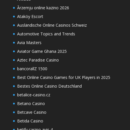
Ārzemju online kazino 2026
Ataköy Escort
Ausländische Online Casinos Schweiz
Automotive Topics and Trends
Avia Masters
Aviator Game Ghana 2025
Aztec Paradise Casino
bancorallZ 1500
Best Online Casino Games for UK Players in 2025
Bestes Online Casino Deutschland
betalice-casino.cz
Betano Casino
Betcave Casino
Betida Casino
betify casino avis 4